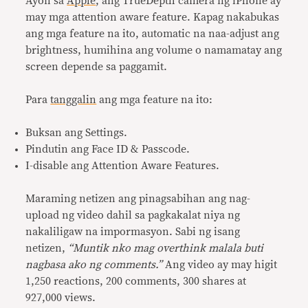
Ayon sa
Apple
, ang TrueDepth camera ng iPhone ay
may mga attention aware feature. Kapag nakabukas
ang mga feature na ito, automatic na naa-adjust ang
brightness, humihina ang volume o namamatay ang
screen depende sa paggamit.
Para
tanggalin
ang mga feature na ito:
Buksan ang Settings.
Pindutin ang Face ID & Passcode.
I-disable ang Attention Aware Features.
Maraming netizen ang pinagsabihan ang nag-
upload ng video dahil sa pagkakalat niya ng
nakaliligaw na impormasyon. Sabi ng isang
netizen,
“Muntik nko mag overthink malala buti
nagbasa ako ng comments.”
Ang video ay may higit
1,250 reactions, 200 comments, 300 shares at
927,000 views.