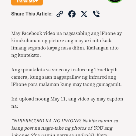
Translate
Copy
Facebook
X
Viber
Share This Article
:
Link
May Facebook video na nagsasabing ang iPhone ay
kinukuhanan ng picture ang may-ari nito kada
limang segundo kapag nasa dilim. Kailangan nito
ng konteksto.
Ang ipinakikita sa video ay feature ng TrueDepth
camera, kung saan nagpapailaw ng infrared ang
iPhone para malaman kung may taong gumagamit.
Ini-upload noong May 11, ang video ay may caption
na:
“NIRERECORD KA NG IPHONE! Nakita namin sa
isang post na nagte-take ng photos of YOU ang
iphones (dpa namin natry sa android). Kaya