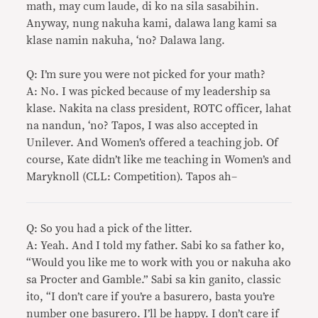
math, may cum laude, di ko na sila sasabihin.
Anyway, nung nakuha kami, dalawa lang kami sa
klase namin nakuha, ‘no? Dalawa lang.
Q: I’m sure you were not picked for your math?
A: No. I was picked because of my leadership sa
klase. Nakita na class president, ROTC officer, lahat
na nandun, ‘no? Tapos, I was also accepted in
Unilever. And Women’s offered a teaching job. Of
course, Kate didn’t like me teaching in Women’s and
Maryknoll (CLL: Competition). Tapos ah–
Q: So you had a pick of the litter.
A: Yeah. And I told my father. Sabi ko sa father ko,
“Would you like me to work with you or nakuha ako
sa Procter and Gamble.” Sabi sa kin ganito, classic
ito, “I don’t care if you’re a basurero, basta you’re
number one basurero. I’ll be happy. I don’t care if