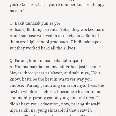
you’re kutsero, basta you’re number kutsero, happy
na ako.”
Q: Bakit tumatak yun sa yo?
A: (sobs) Both my parents. (sobs) they worked hard.
And I suppose we lived in a society na … Both of
them are high school graduates. Hindi nakatapos.
But they worked hard all their lives.
Q: Parang hindi naman sila nahirapan?
A: No, but makita mo, my father had just become
Mayor, three years as Mayor, and sabi niya, “You
know, basta be the best in whatever way you
choose.” Parang ganun ang sinasabi niya. I was the
best in whatever I chose. I became a leader in our
community, parang ganun yung sinasabi niya. I
didn’t have your education, now, parang sinasabi
niya sa kin na, yung sinasabi ni that I saw in