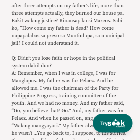
after three attempts on my father’s life, more than
three attempts actually, they burned our house pa.
Bakit walang justice? Kinausap ko si Marcos. Sabi
ko, “How come my father is dead? How come
napapalabas sa preso sa Muntinlupa, sa municipal
jail? I could not understand it.
Q: Didn’t you lose faith or hope in the political
system dahil dun?
A: Remember, when I was in college, I was for
Manglapus. My father was for Pelaez. And he
allowed me. I was the chairman of the Party for
Philippine Progress, training committee of the
youth. And we had no money. And my father said,
“Go, you believe that? Go.” And, my father was for
Pelaez. And when he passed on, ang sabi ko,
Try
“Walang mangyayari.” My father always did things
he wasn’t …You go back to, I suppose, to his stories.