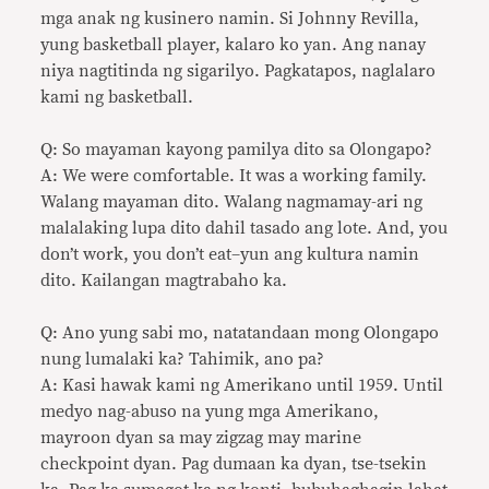
mga anak ng kusinero namin. Si Johnny Revilla,
yung basketball player, kalaro ko yan. Ang nanay
niya nagtitinda ng sigarilyo. Pagkatapos, naglalaro
kami ng basketball.
Q: So mayaman kayong pamilya dito sa Olongapo?
A: We were comfortable. It was a working family.
Walang mayaman dito. Walang nagmamay-ari ng
malalaking lupa dito dahil tasado ang lote. And, you
don’t work, you don’t eat–yun ang kultura namin
dito. Kailangan magtrabaho ka.
Q: Ano yung sabi mo, natatandaan mong Olongapo
nung lumalaki ka? Tahimik, ano pa?
A: Kasi hawak kami ng Amerikano until 1959. Until
medyo nag-abuso na yung mga Amerikano,
mayroon dyan sa may zigzag may marine
checkpoint dyan. Pag dumaan ka dyan, tse-tsekin