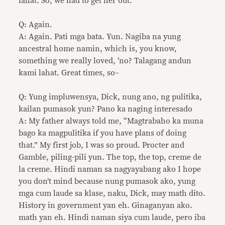
lahat. So, we had to get her out.
Q: Again.
A: Again. Pati mga bata. Yun. Nagiba na yung
ancestral home namin, which is, you know,
something we really loved, ‘no? Talagang andun
kami lahat. Great times, so–
Q: Yung impluwensya, Dick, nung ano, ng pulitika,
kailan pumasok yun? Pano ka naging interesado
A: My father always told me, “Magtrabaho ka muna
bago ka magpulitika if you have plans of doing
that.” My first job, I was so proud. Procter and
Gamble, piling-pili yun. The top, the top, creme de
la creme. Hindi naman sa nagyayabang ako I hope
you don’t mind because nung pumasok ako, yung
mga cum laude sa klase, naku, Dick, may math dito.
History in government yan eh. Ginaganyan ako.
math yan eh. Hindi naman siya cum laude, pero iba