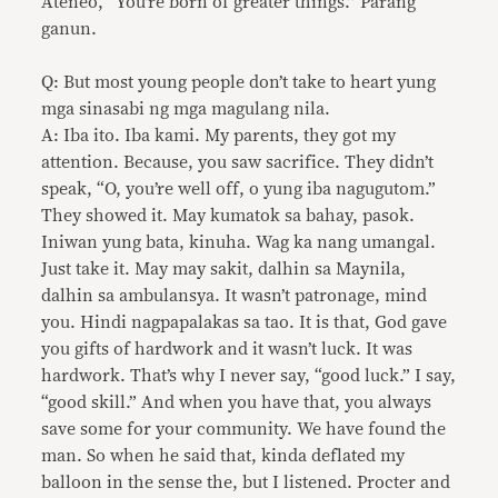
Ateneo, “You’re born of greater things.” Parang
ganun.
Q: But most young people don’t take to heart yung
mga sinasabi ng mga magulang nila.
A: Iba ito. Iba kami. My parents, they got my
attention. Because, you saw sacrifice. They didn’t
speak, “O, you’re well off, o yung iba nagugutom.”
They showed it. May kumatok sa bahay, pasok.
Iniwan yung bata, kinuha. Wag ka nang umangal.
Just take it. May may sakit, dalhin sa Maynila,
dalhin sa ambulansya. It wasn’t patronage, mind
you. Hindi nagpapalakas sa tao. It is that, God gave
you gifts of hardwork and it wasn’t luck. It was
hardwork. That’s why I never say, “good luck.” I say,
“good skill.” And when you have that, you always
save some for your community. We have found the
man. So when he said that, kinda deflated my
balloon in the sense the, but I listened. Procter and