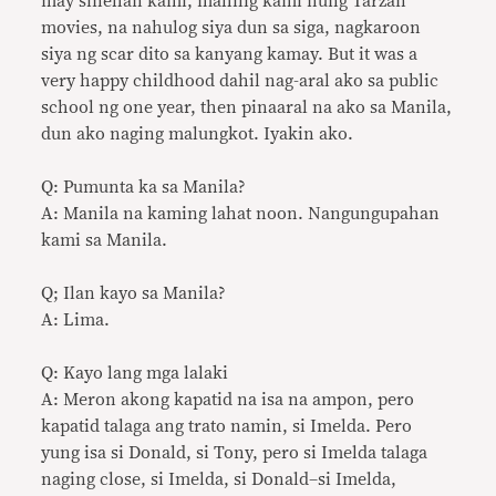
may sinehan kami, mahilig kami nung Tarzan
movies, na nahulog siya dun sa siga, nagkaroon
siya ng scar dito sa kanyang kamay. But it was a
very happy childhood dahil nag-aral ako sa public
school ng one year, then pinaaral na ako sa Manila,
dun ako naging malungkot. Iyakin ako.
Q: Pumunta ka sa Manila?
A: Manila na kaming lahat noon. Nangungupahan
kami sa Manila.
Q; Ilan kayo sa Manila?
A: Lima.
Q: Kayo lang mga lalaki
A: Meron akong kapatid na isa na ampon, pero
kapatid talaga ang trato namin, si Imelda. Pero
yung isa si Donald, si Tony, pero si Imelda talaga
naging close, si Imelda, si Donald–si Imelda,