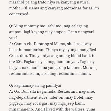
masahol pa ang trato niya sa kanyang natural
mother–si Mama ang kanyang mother as far as I’m
concerned.
Q: Yung mommy mo, sabi mo, nag-aalaga ng
ampon, lagi kayong may ampon. Pano nangyari
yun?
A: Ganun eh. Darating si Mama, she has always
been humanitarian. Tinayo niya yung unang Red
Cross dito. Tinayo niya ang unang blood bank in
the 50s. Pagka may sunog, nandun yan. Pag may
bagyo, nakahanda na yang soup kitchen. Merong
restaurants kami, apat ang restaurants namin.
Q: Pagmamay-ari ng pamilya?
A: Oo. Dun sila nagsimula. Restaurant, nag-sine,
nag-department store, later on, may hotel, may
piggery, may rock gas, may mga jeep kami,
minamaneho. And I lived with the waiters, yung