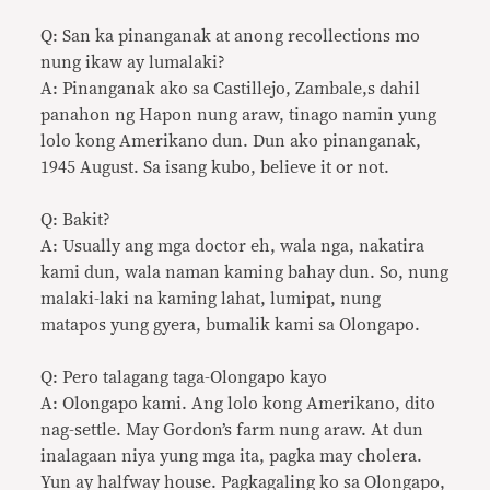
Q: San ka pinanganak at anong recollections mo
nung ikaw ay lumalaki?
A: Pinanganak ako sa Castillejo, Zambale,s dahil
panahon ng Hapon nung araw, tinago namin yung
lolo kong Amerikano dun. Dun ako pinanganak,
1945 August. Sa isang kubo, believe it or not.
Q: Bakit?
A: Usually ang mga doctor eh, wala nga, nakatira
kami dun, wala naman kaming bahay dun. So, nung
malaki-laki na kaming lahat, lumipat, nung
matapos yung gyera, bumalik kami sa Olongapo.
Q: Pero talagang taga-Olongapo kayo
A: Olongapo kami. Ang lolo kong Amerikano, dito
nag-settle. May Gordon’s farm nung araw. At dun
inalagaan niya yung mga ita, pagka may cholera.
Yun ay halfway house. Pagkagaling ko sa Olongapo,