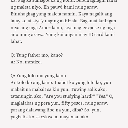
ka. Pag ka sumagot ka ng konti, bubuhaghagin lahat
ng maleta niyo. Eh pauwi kami nung araw.
Binuhaghag yung maleta namin. Kaya nagalit ang
tatay ko at siya’y naging aktibista. Bagamat kaibigan
niya ang mga Amerikano, siya nag-eexpose ng mga
ano nung araw… Yung kailangan may ID card kami
lahat.
Q: Yung father mo, kano?
A: No, mestizo.
Q: Yung lolo mo yung kano
A: Lolo ko ang kano. Inabot ko yung lolo ko, yun
mabait na mabait sa kin yun. Tuwing aalis ako,
tatanungin ako, “Are you studying hard?” “Yes.” O,
maglalabas ng pera yun, fifty pesos, nung araw,
parang dalawang libo na yun, diba? So, yun,
pagbalik ko sa eskwela, mayaman ako