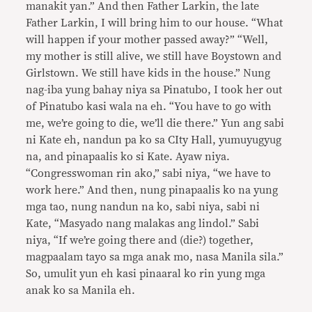
manakit yan.” And then Father Larkin, the late
Father Larkin, I will bring him to our house. “What
will happen if your mother passed away?” “Well,
my mother is still alive, we still have Boystown and
Girlstown. We still have kids in the house.” Nung
nag-iba yung bahay niya sa Pinatubo, I took her out
of Pinatubo kasi wala na eh. “You have to go with
me, we’re going to die, we’ll die there.” Yun ang sabi
ni Kate eh, nandun pa ko sa CIty Hall, yumuyugyug
na, and pinapaalis ko si Kate. Ayaw niya.
“Congresswoman rin ako,” sabi niya, “we have to
work here.” And then, nung pinapaalis ko na yung
mga tao, nung nandun na ko, sabi niya, sabi ni
Kate, “Masyado nang malakas ang lindol.” Sabi
niya, “If we’re going there and (die?) together,
magpaalam tayo sa mga anak mo, nasa Manila sila.”
So, umulit yun eh kasi pinaaral ko rin yung mga
anak ko sa Manila eh.