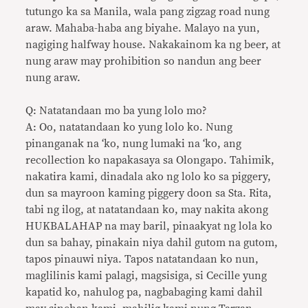
tutungo ka sa Manila, wala pang zigzag road nung
araw. Mahaba-haba ang biyahe. Malayo na yun,
nagiging halfway house. Nakakainom ka ng beer, at
nung araw may prohibition so nandun ang beer
nung araw.
Q: Natatandaan mo ba yung lolo mo?
A: Oo, natatandaan ko yung lolo ko. Nung
pinanganak na ‘ko, nung lumaki na ‘ko, ang
recollection ko napakasaya sa Olongapo. Tahimik,
nakatira kami, dinadala ako ng lolo ko sa piggery,
dun sa mayroon kaming piggery doon sa Sta. Rita,
tabi ng ilog, at natatandaan ko, may nakita akong
HUKBALAHAP na may baril, pinaakyat ng lola ko
dun sa bahay, pinakain niya dahil gutom na gutom,
tapos pinauwi niya. Tapos natatandaan ko nun,
maglilinis kami palagi, magsisiga, si Cecille yung
kapatid ko, nahulog pa, nagbabaging kami dahil