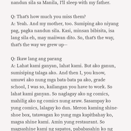
nandun sila sa Manila, I’ll sleep with my father.
Q: That’s how much you miss them?
A: Yeah. And my mother, too. Sumiping ako niyang
pag, pagka nandun sila. Kasi, minsan bibisita, isa
lang sila eh, may maiiwan dito. So, that’s the way,
that’s the way we grew up—
Q: Ikaw lang ang parang
A: Lahat kami ganyan, lahat kami. But ako ganun,
sumisiping talaga ako. And then I, you know,
umuwi ako nung mga bata-bata pa ako, grade
school, I was so, kailangan you have to work. So
lahat kami ganyan. So naglagay ako ng comics,
mahilig ako ng comics nung araw. Sasampay ko
yung comics, lalagay ko dun. Meron kaming shine-
shoe box, tatawagan ko yung mga kapitbahay ko,
magsa shine kami. Amin yung restaurant. So
magsashine kami ng sapatos, pababasahin ko ng