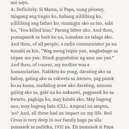
mo sayo.
A: Definitely. Si Mama, si Papa, nung pinatay,
talagang ang tingin ko, habang nililibing ko,
nililibing ang father ko, tumingin ako sa tao, sabi
ko, “You killed him.” Parang bitter ako. And then,
pumapasok sa loob ko na, lumaban na talaga ako.
And then, of all people, a radio commentator pa na
tumabi sa kin, “Wag mong isipin yan, magbabago sa
isipan mo yan. Hindi gugustuhin ng ama mo yan.”
And then, of course, my mother was a
humanitarian. Nakikita ko yung, darating ako sa
bahay, galing ako sa eskwela sa Ateneo, pag pasok
ko sa kama, madaling araw ako darating, minsan
galing ako sa, gabi na ko nakauwi, pagpasok ko sa
kwarto, paghiga ko, may katabi ako. May bagong
ano, may bagong bata (CLL: Ampon) na ampon,
‘no? And, all these had an impact on my life. Red
Cross is very deep in our family bago pa sila
pumasok sa pulitika, 1952 pa. Eh pumasok si Papa