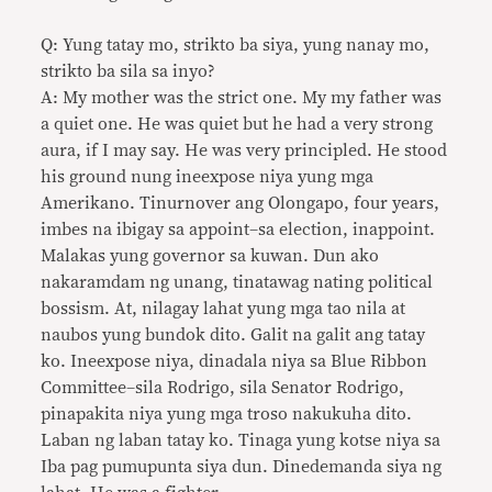
Q: Yung tatay mo, strikto ba siya, yung nanay mo,
strikto ba sila sa inyo?
A: My mother was the strict one. My my father was
a quiet one. He was quiet but he had a very strong
aura, if I may say. He was very principled. He stood
his ground nung ineexpose niya yung mga
Amerikano. Tinurnover ang Olongapo, four years,
imbes na ibigay sa appoint–sa election, inappoint.
Malakas yung governor sa kuwan. Dun ako
nakaramdam ng unang, tinatawag nating political
bossism. At, nilagay lahat yung mga tao nila at
naubos yung bundok dito. Galit na galit ang tatay
ko. Ineexpose niya, dinadala niya sa Blue Ribbon
Committee–sila Rodrigo, sila Senator Rodrigo,
pinapakita niya yung mga troso nakukuha dito.
Laban ng laban tatay ko. Tinaga yung kotse niya sa
Iba pag pumupunta siya dun. Dinedemanda siya ng