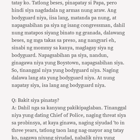
tatay ko. Tatlong beses, pinapatay si Papa, pero
hindi siya nagdadala ng armas nung araw. Ang
bodyguard niya, iisa lang, matanda pa nung, at
napagsabihan pa siya ng isang congressman, dahil
nung matapos siyang binato ng granada, dalawang
beses, ng mga takas sa preso, ang nangyari eh,
sinabi ng mommy sa kanya, maglagay siya ng
bodyguard. Napagsabihan pa siya, nandun,
ginagawa niya yung Boystown, napagsabihan siya.
So, tinanggal niya yung bodyguard niya. Naging
dalawa lang ata yung bodyguard niya. At nung
napatay siya, isa lang ang bodyguard niya.
Q: Bakit siya pinatay?
A: Dahil nga sa kanyang pakikipaglaban. Tinanggal
niya yung dating Chief of Police, naging threat siya
sa probinsya, at kaya ginawa, naging siyudad ‘to in
three years, tatlong taon lang nag-mayor ang tatay
ko, nagawa niyang siyudad, nabalik niya yung