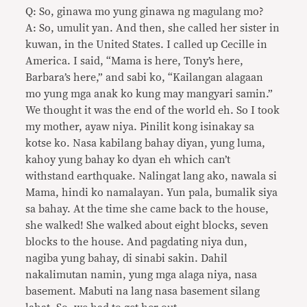
Q: So, ginawa mo yung ginawa ng magulang mo?
A: So, umulit yan. And then, she called her sister in
kuwan, in the United States. I called up Cecille in
America. I said, “Mama is here, Tony’s here,
Barbara’s here,” and sabi ko, “Kailangan alagaan
mo yung mga anak ko kung may mangyari samin.”
We thought it was the end of the world eh. So I took
my mother, ayaw niya. Pinilit kong isinakay sa
kotse ko. Nasa kabilang bahay diyan, yung luma,
kahoy yung bahay ko dyan eh which can’t
withstand earthquake. Nalingat lang ako, nawala si
Mama, hindi ko namalayan. Yun pala, bumalik siya
sa bahay. At the time she came back to the house,
she walked! She walked about eight blocks, seven
blocks to the house. And pagdating niya dun,
nagiba yung bahay, di sinabi sakin. Dahil
nakalimutan namin, yung mga alaga niya, nasa
basement. Mabuti na lang nasa basement silang