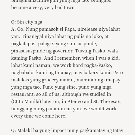
pinagmamachine gun yung mga tao. Olongapo
became a very, very bad town
Q: Sin city nga
A: Oo. Nung pumasok si Papa, nirelease niya lahat
yan. Tinanggal niya lahat ng pulis na loko, at
pagkatapos, palagi siyang sinususpinde,
pinasususpinde ng governor. Tuwing Pasko, wala
kaming Pasko. And I remember, when I was a kid,
lahat kami naman, we work hard pagka-Pasko,
nagbabalot kami ng tinapay, may bakery kami. Pero
malakas yung grocery namin, namimili ng tinapay
yung mga tao. Puno yung sine, puno yung mga
restaurant, so all of us, although we studied in
(CLL: Manila) later on, in Ateneo and St. Theresa’s,
hanggang nung panahon na yun, we would work
every time we come here.
Q: Malaki ba yung impact nung pagkamatay ng tatay