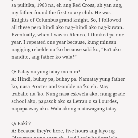
sa pulitika, 1963 na, eh ang Red Cross, ah yan ang,
my father found the first rotary club. He was
Knights of Columbus grand knight. So, I followed
all these pero hindi ako nag–hindi ako nag-kuwan.
Eventually, when I was in Ateneo, I flunked pa one
year. I repeated one year because, kung minsan
nagiging rebelde na ‘ko because sabi ko, “Ba’t ako
nandito, ang father ko wala?”
Q: Patay na yung tatay mo nun?
A: Hindi, buhay pa, buhay pa. Namatay yung father
ko, nasa Procter and Gamble na ‘ko eh. May
trabaho na ‘ko. Nung nasa eskwela ako, nung grade
school ako, papasok ako sa Letran o sa Lourdes,
napapaaway ako. Wala akong matawagang tatay.
Q: Bakit?
A: Because they’re here, five hours ang layo ng