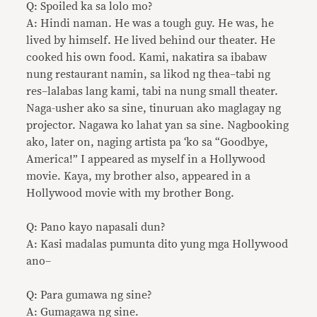
Q: Spoiled ka sa lolo mo?
A: Hindi naman. He was a tough guy. He was, he
lived by himself. He lived behind our theater. He
cooked his own food. Kami, nakatira sa ibabaw
nung restaurant namin, sa likod ng thea–tabi ng
res–lalabas lang kami, tabi na nung small theater.
Naga-usher ako sa sine, tinuruan ako maglagay ng
projector. Nagawa ko lahat yan sa sine. Nagbooking
ako, later on, naging artista pa ‘ko sa “Goodbye,
America!” I appeared as myself in a Hollywood
movie. Kaya, my brother also, appeared in a
Hollywood movie with my brother Bong.
Q: Pano kayo napasali dun?
A: Kasi madalas pumunta dito yung mga Hollywood
ano–
Q: Para gumawa ng sine?
A: Gumagawa ng sine.