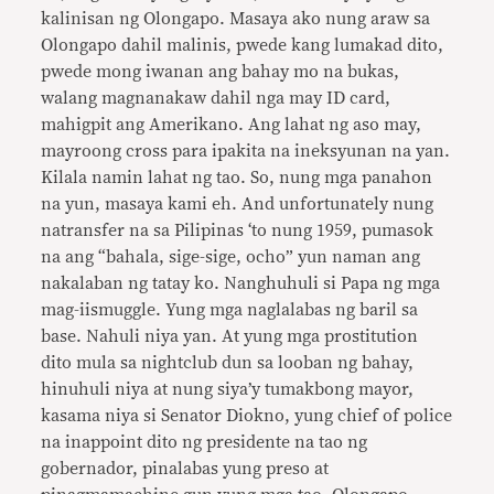
kalinisan ng Olongapo. Masaya ako nung araw sa
Olongapo dahil malinis, pwede kang lumakad dito,
pwede mong iwanan ang bahay mo na bukas,
walang magnanakaw dahil nga may ID card,
mahigpit ang Amerikano. Ang lahat ng aso may,
mayroong cross para ipakita na ineksyunan na yan.
Kilala namin lahat ng tao. So, nung mga panahon
na yun, masaya kami eh. And unfortunately nung
natransfer na sa Pilipinas ‘to nung 1959, pumasok
na ang “bahala, sige-sige, ocho” yun naman ang
nakalaban ng tatay ko. Nanghuhuli si Papa ng mga
mag-iismuggle. Yung mga naglalabas ng baril sa
base. Nahuli niya yan. At yung mga prostitution
dito mula sa nightclub dun sa looban ng bahay,
hinuhuli niya at nung siya’y tumakbong mayor,
kasama niya si Senator Diokno, yung chief of police
na inappoint dito ng presidente na tao ng
gobernador, pinalabas yung preso at