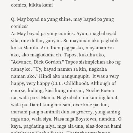
comics, kikita kami
Q: May bayad na yung shine, may bayad pa yung
comics?
A: May bayad pa yung comics. Ayun, magbabayad
sila, one dollar, ganyan. So mayaman ako pagbalik
ko sa Manila. And then pag pasko, mayaman rin
ako, ako magkakaha eh. Tapos, kukuha ako,
“Advance, Dick Gordon.” Tapos sisimplehan ako ng
nanay ko. “Uy, bayad naman sa kin, nagkaha
naman ako.” Hindi ako nangungupit. It was a very
happy, very happy (CLL: Childhood). Although of
course, kulang, kasi kung minsan, Noche Buena
na, wala pa si Mama. Nagtrabaho na kaming lahat,
wala pa. Dahil kung minsan, overtime pa dun,
marami pang namimili dun sa grocery, yung aming
mga ano, wala siya. Nasa mga Boystown, nandun. O
kaya, pagdating niya, mga ala-una, alas-dos na kami