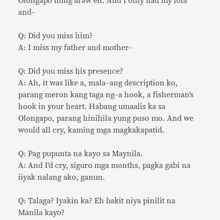
Olongapo nung araw eh. And I only had my lola
and–
Q: Did you miss him?
A: I miss my father and mother–
Q: Did you miss his presence?
A: Ah, it was like a, mala–ang description ko,
parang meron kang taga ng–a hook, a fisherman’s
hook in your heart. Habang umaalis ka sa
Olongapo, parang hinihila yung puso mo. And we
would all cry, kaming mga magkakapatid.
Q: Pag pupunta na kayo sa Maynila.
A: And I’d cry, siguro mga months, pagka gabi na
iiyak nalang ako, ganun.
Q: Talaga? Iyakin ka? Eh bakit niya pinilit na
Manila kayo?