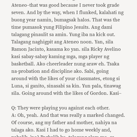
Ateneo–that was good because I never took grade
seven. And by the way, when I flunked, kalahati ng
buong year namin, bumagsak halos. That was the
time pumasok yung Filipino Jesuits. Ang dami
talagang pinaulit sa amin. Yung iba na kick out.
Talagang naghigpit ang Ateneo noon. Yan, sila
Ramon Jacinto, kasama ko yan. sila Ricky Avelino
kasi sabay-sabay kaming mga, mga player ng
basketball. Ako cheerleader nung araw eh. Tsaka
na-probation and discipline ako. Sabi, going
around with the likes of your classmates, etong si
Luna, si ganito, sinasabi sa kin. Yun pala, tinawag
sila. Going around with the likes of Gordon. Kasi–
Q: They were playing you against each other.
A: Oh, yeah. And that was really a marked changed.
Of course, ang my father and mother, nahiya na
talaga ako. Kasi I had to go home weekly and,