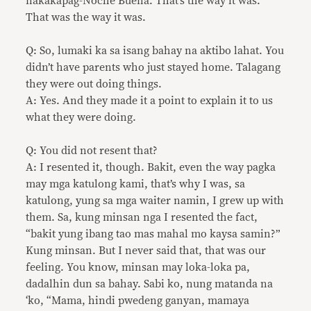
nakakapag-Noche Buena. That’s the way it was.
That was the way it was.
Q: So, lumaki ka sa isang bahay na aktibo lahat. You
didn’t have parents who just stayed home. Talagang
they were out doing things.
A: Yes. And they made it a point to explain it to us
what they were doing.
Q: You did not resent that?
A: I resented it, though. Bakit, even the way pagka
may mga katulong kami, that’s why I was, sa
katulong, yung sa mga waiter namin, I grew up with
them. Sa, kung minsan nga I resented the fact,
“bakit yung ibang tao mas mahal mo kaysa samin?”
Kung minsan. But I never said that, that was our
feeling. You know, minsan may loka-loka pa,
dadalhin dun sa bahay. Sabi ko, nung matanda na
‘ko, “Mama, hindi pwedeng ganyan, mamaya