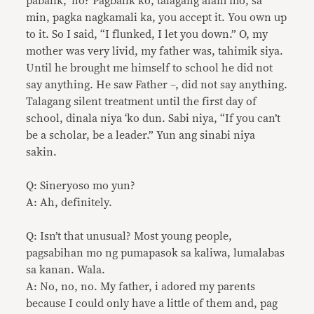
pabalik, ‘no? Pagbalik ko, talagang alam mo, sa
min, pagka nagkamali ka, you accept it. You own up
to it. So I said, “I flunked, I let you down.” O, my
mother was very livid, my father was, tahimik siya.
Until he brought me himself to school he did not
say anything. He saw Father –, did not say anything.
Talagang silent treatment until the first day of
school, dinala niya ‘ko dun. Sabi niya, “If you can’t
be a scholar, be a leader.” Yun ang sinabi niya
sakin.
Q: Sineryoso mo yun?
A: Ah, definitely.
Q: Isn’t that unusual? Most young people,
pagsabihan mo ng pumapasok sa kaliwa, lumalabas
sa kanan. Wala.
A: No, no, no. My father, i adored my parents
because I could only have a little of them and, pag