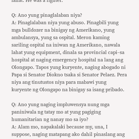
lahat. He was a fighter.
Q: Ano yung pinaglalaban niya?
A: Pinaglalaban niya yung abuso. Pinagbili yung
mga bulldozer na binigay ng Amerikano, yung
ambulansya, yung sa ospital. Meron kaming
sariling ospital na iniwan ng Amerikano, nawala
lahat yung equipment, dinala sa provincial capi–sa
hospital at naging emergency hospital na lang ang
Olongapo. Tapos yung kuryente, naging abogado ni
Papa si Senator Diokno tsaka si Senator Pelaez. Pera
niya ang tinutustos niya para mabawi yung
kuryente ng Olongapo na binigay sa isang pribado.
Q: Ano yung naging impluwensya nung mga
paniniwala ng tatay mo at yung pagiging
humanitarian ng nanay mo sa iyo?
A: Alam mo, napakalaki because my, una, I
suppose, naging matapang ako dahil pinaslang ang