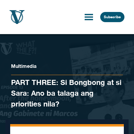
Skip to content
Subscribe
Multimedia
PART THREE: Si Bongbong at si
Sara: Ano ba talaga ang
priorities nila?