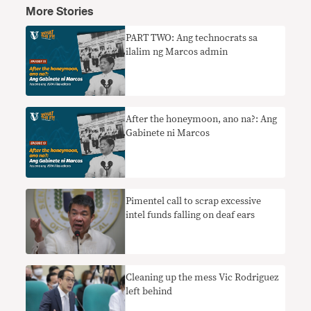
More Stories
PART TWO: Ang technocrats sa
ilalim ng Marcos admin
After the honeymoon, ano na?: Ang
Gabinete ni Marcos
Pimentel call to scrap excessive
intel funds falling on deaf ears
Cleaning up the mess Vic Rodriguez
left behind