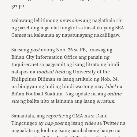
grupo.
Dalawang lehitimong
news sites
ang naglathala rin
ng parehong mga ulat tungkol sa kasalukuyang SEA
Games na kalaunan ay napatunayang nakaliligaw.
Sa isang
post
noong Nob. 26 sa FB, tinawag ng
Biñan City Information Office ang pansin ng
Inquirer.net sa paggamit ng isang litrato ng hindi
natapos na
football field
ng University of the
Philippines Diliman sa isang artikulo ng Nob. 24,
na binigyan ng huli ng hindi wastong may
label
na
Biñan Football Stadium. Nag-update na ang
online
site
ng balita nito at isinama ang isang
erratum
.
Samantala, ang
reporter
ng GMA na si Dano
Tingcungco ay
nag-post
ng isang
video
sa Twitter na
nagpakita ng loob ng isang pambabaeng banyo na