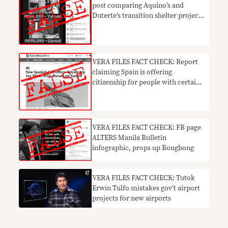
post comparing Aquino’s and
Duterte’s transition shelter projects
carries FALSE info
VERA FILES FACT CHECK: Report
claiming Spain is offering
citizenship for people with certain
surnames NOT TRUE
​VERA FILES FACT CHECK: FB page
ALTERS Manila Bulletin
infographic, props up Bongbong
​VERA FILES FACT CHECK: Tutok
Erwin Tulfo mistakes gov’t airport
projects for new airports