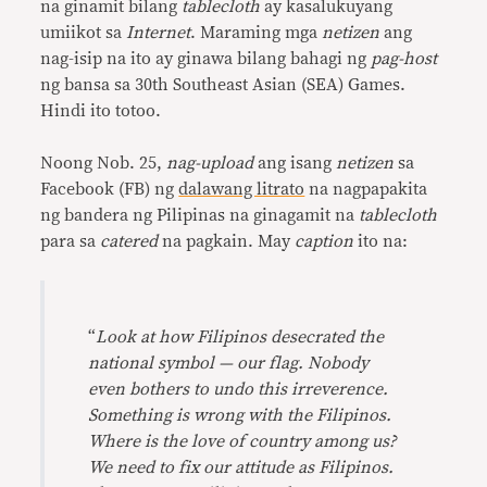
na ginamit bilang
tablecloth
ay kasalukuyang
umiikot sa
Internet
. Maraming mga
netizen
ang
nag-isip na ito ay ginawa bilang bahagi ng
pag-host
ng bansa sa 30th Southeast Asian (SEA) Games.
Hindi ito totoo.
Noong Nob. 25,
nag-upload
ang isang
netizen
sa
Facebook (FB) ng
dalawang litrato
na nagpapakita
ng bandera ng Pilipinas na ginagamit na
tablecloth
para sa
catered
na pagkain. May
caption
ito na:
“
Look at how Filipinos desecrated the
national symbol — our flag. Nobody
even bothers to undo this irreverence.
Something is wrong with the Filipinos.
Where is the love of country among us?
We need to fix our attitude as Filipinos.