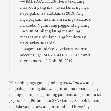
(@ RADYOPATROL39: Pero teka lang
mayroon pang iba…ito sa lahat ng mga
kapalpakan sa SEAGames 2019. Ang
mga pagkain na ihinain sa mga kalahok
na atleta. Ngunit ang paggamit ng ating
BANDERA bilang isang mantel ng
mesa? Pansinin lang, ang bandera ay
nakalaylay sa sahig).”
Pinagmulan: Ricky G. Velasco Twitter
account, “@ RADYOPATROL39: But wait
there’s more…,” Nob. 26, 2019
Maraming mga gumagamit ng
social media
ang
nagbahagi din ng dalawang litrato na ipinapalagay
na ang maling paggamit ng pambansang bandera sa
pag-host
ng Pilipinas sa SEA Games. Sa loob lamang
ng dalawang araw, ang orihinal na FB
post
ay