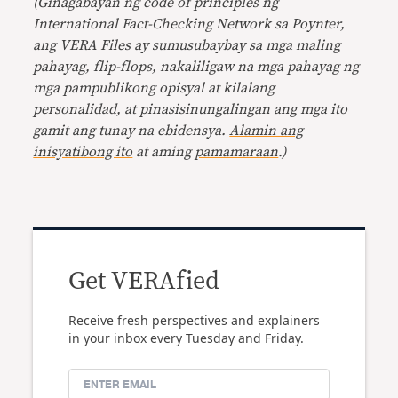
(Ginagabayan ng code of principles ng
International Fact-Checking Network sa Poynter,
ang VERA Files ay sumusubaybay sa mga maling
pahayag, flip-flops, nakaliligaw na mga pahayag ng
mga pampublikong opisyal at kilalang
personalidad, at pinasisinungalingan ang mga ito
gamit ang tunay na ebidensya.
Alamin ang
inisyatibong ito
at aming
pamamaraan
.)
Get VERAfied
Receive fresh perspectives and explainers
in your inbox every Tuesday and Friday.