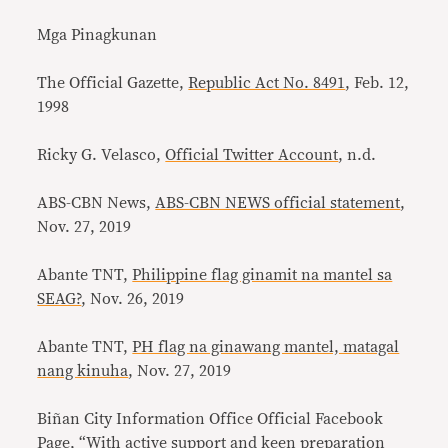
Mga Pinagkunan
The Official Gazette,
Republic Act No. 8491
, Feb. 12,
1998
Ricky G. Velasco,
Official Twitter Account
, n.d.
ABS-CBN News,
ABS-CBN NEWS official statement
,
Nov. 27, 2019
Abante TNT,
Philippine flag ginamit na mantel sa
SEAG?
, Nov. 26, 2019
Abante TNT,
PH flag na ginawang mantel, matagal
nang kinuha
, Nov. 27, 2019
Biñan City Information Office Official Facebook
Page, “
With active support and keen preparation