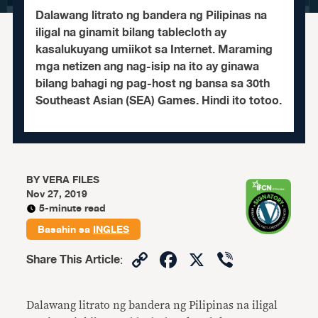
Dalawang litrato ng bandera ng Pilipinas na
iligal na ginamit bilang tablecloth ay
kasalukuyang umiikot sa Internet. Maraming
mga netizen ang nag-isip na ito ay ginawa
bilang bahagi ng pag-host ng bansa sa 30th
Southeast Asian (SEA) Games. Hindi ito totoo.
BY
VERA FILES
Nov 27, 2019
5-minute read
Basahin sa
INGLES
Copy
Facebook
X
Viber
Share This Article
:
Link
Dalawang litrato ng bandera ng Pilipinas na iligal