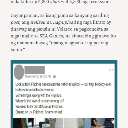
nakakuha ng 6,800
shares
at 3,500 mga reaksyon.
Gayunpaman, sa isang puna sa kanyang sariling
post
, ang
netizen
na
nag-upload
ng mga litrato ay
tinawag ang pansin ni Velasco sa pagkonekta sa
mga imahe sa SEA Games, na sinasabing ginawa ito
ng mamamahayag “upang magpaikot ng pekeng
balita.”