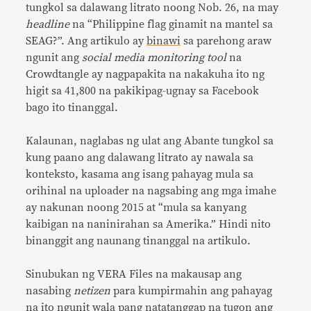
tungkol sa dalawang litrato noong Nob. 26, na may
headline
na “Philippine flag ginamit na mantel sa
SEAG?”. Ang artikulo ay
binawi
sa parehong araw
ngunit ang
social media monitoring tool
na
Crowdtangle ay nagpapakita na nakakuha ito ng
higit sa 41,800 na pakikipag-ugnay sa Facebook
bago ito tinanggal.
Kalaunan, naglabas ng ulat ang Abante tungkol sa
kung paano ang dalawang litrato ay nawala sa
konteksto, kasama ang isang pahayag mula sa
orihinal na uploader na nagsabing ang mga imahe
ay nakunan noong 2015 at “mula sa kanyang
kaibigan na naninirahan sa Amerika.” Hindi nito
binanggit ang naunang tinanggal na artikulo.
Sinubukan ng VERA Files na makausap ang
nasabing
netizen
para kumpirmahin ang pahayag
na ito ngunit wala pang natatanggap na tugon ang