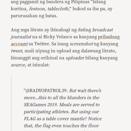
ang paggamit ng bandera ng Pilipinas “bilang
kurtina,
festoon
,
tablecloth
,” bukod sa iba pa, ay
parurusahan ng batas.
Ang mga litrato ay ibinahagi ng dating
broadcast
journalist
na si Ricky Velasco sa kanyang
pribadong
account
sa Twitter. Sa isang
screenshot
ng kanyang
tweet
, muli niyang in-upload ang dalawang litrato,
binanggit ang orihinal na
uploader
bilang kanyang
source
, at isinulat:
“@RADYOPATROL39:
But wait there’s
more…this to all the blunders in the
SEAGames 2019. Meals are served to
participating athletes. But using our
FLAG as a table cover mantle? Notice
that, the flag even touches the floor