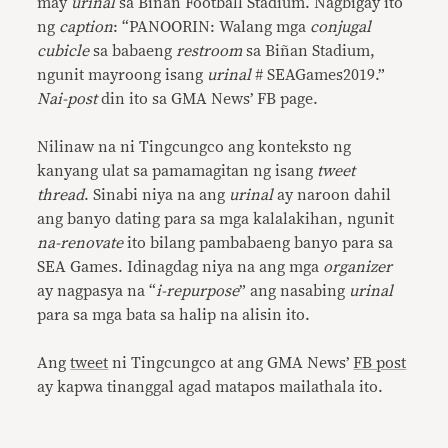
may
urinal
sa Biñan Football Stadium. Nagbigay ito
ng
caption
: “PANOORIN: Walang mga
conjugal
cubicle
sa babaeng
restroom
sa Biñan Stadium,
ngunit mayroong isang
urinal
# SEAGames2019.”
Nai-post
din ito sa GMA News’ FB page.
Nilinaw na ni Tingcungco ang konteksto ng
kanyang ulat sa pamamagitan ng isang
tweet
thread
. Sinabi niya na ang
urinal
ay naroon dahil
ang banyo dating para sa mga kalalakihan, ngunit
na-renovate
ito bilang pambabaeng banyo para sa
SEA Games. Idinagdag niya na ang mga
organizer
ay nagpasya na “
i-repurpose
” ang nasabing
urinal
para sa mga bata sa halip na alisin ito.
Ang
tweet
ni Tingcungco at ang GMA News’
FB post
ay kapwa tinanggal agad matapos mailathala ito.