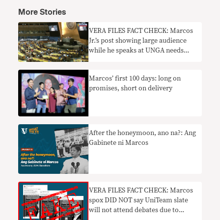
More Stories
VERA FILES FACT CHECK: Marcos
Jr.’s post showing large audience
while he speaks at UNGA needs
context
Marcos’ first 100 days: long on
promises, short on delivery
After the honeymoon, ano na?: Ang
Gabinete ni Marcos
VERA FILES FACT CHECK: Marcos
spox DID NOT say UniTeam slate
will not attend debates due to