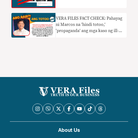
‘trauma’
VERA FILES FACT CHECK: Pahayag
ni Marcos na ‘hindi totoo,’
‘propaganda’ ang mga kaso ng ill-
gotten wealth HINDI TOTOO
About Us