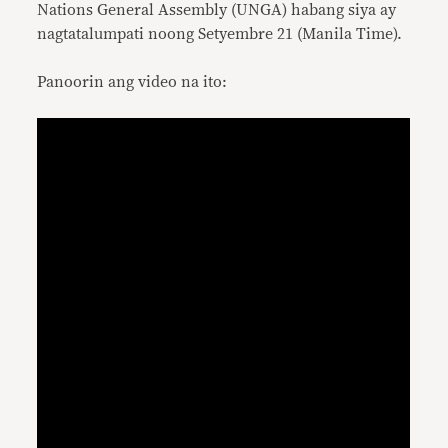
Nations General Assembly (UNGA) habang siya ay
nagtatalumpati noong Setyembre 21 (Manila Time).
Panoorin ang video na ito: