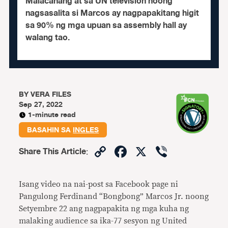
Malacanang at sa UN television noong
nagsasalita si Marcos ay nagpapakitang higit
sa 90% ng mga upuan sa assembly hall ay
walang tao.
BY
VERA FILES
Sep 27, 2022
1-minute read
BASAHIN SA
INGLES
Copy
Facebook
X
Viber
Share This Article
:
Link
Isang video na nai-post sa Facebook page ni
Pangulong Ferdinand “Bongbong” Marcos Jr. noong
Setyembre 22 ang nagpapakita ng mga kuha ng
malaking audience sa ika-77 sesyon ng United