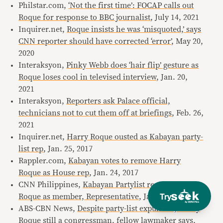
Philstar.com,
‘Not the first time’: FOCAP calls out
Roque for response to BBC journalist
, July 14, 2021
Inquirer.net,
Roque insists he was ‘misquoted,’ says
CNN reporter should have corrected ‘error’
, May 20,
2020
Interaksyon,
Pinky Webb does ‘hair flip’ gesture as
Roque loses cool in televised interview
, Jan. 20,
2021
Interaksyon,
Reporters ask Palace official,
technicians not to cut them off at briefings
, Feb. 26,
2021
Inquirer.net,
Harry Roque ousted as Kabayan party-
list rep
, Jan. 25, 2017
Rappler.com,
Kabayan votes to remove Harry
Roque as House rep
, Jan. 24, 2017
CNN Philippines,
Kabayan Partylist removes Harry
Try
Roque as member, Representative
, Jan. 24, 2017
ABS-CBN News,
Despite party-list expulsion, Harry
Roque still a congressman, fellow lawmaker says
,