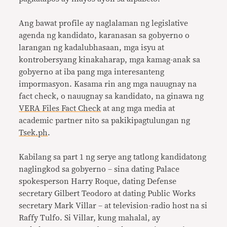
Ang bawat profile ay naglalaman ng legislative
agenda ng kandidato, karanasan sa gobyerno o
larangan ng kadalubhasaan, mga isyu at
kontrobersyang kinakaharap, mga kamag-anak sa
gobyerno at iba pang mga interesanteng
impormasyon. Kasama rin ang mga nauugnay na
fact check, o nauugnay sa kandidato, na ginawa ng
VERA Files Fact Check
at ang mga media at
academic partner nito sa pakikipagtulungan ng
Tsek.ph
.
Kabilang sa part 1 ng serye ang tatlong kandidatong
naglingkod sa gobyerno – sina dating Palace
spokesperson Harry Roque, dating Defense
secretary Gilbert Teodoro at dating Public Works
secretary Mark Villar – at television-radio host na si
Raffy Tulfo. Si Villar, kung mahalal, ay