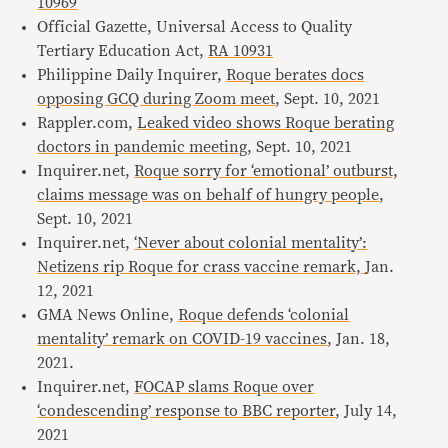
10969
Official Gazette, Universal Access to Quality
Tertiary Education Act,
RA 10931
Philippine Daily Inquirer,
Roque berates docs
opposing GCQ during Zoom meet
, Sept. 10, 2021
Rappler.com,
Leaked video shows Roque berating
doctors in pandemic meeting
, Sept. 10, 2021
Inquirer.net,
Roque sorry for ‘emotional’ outburst,
claims message was on behalf of hungry people
,
Sept. 10, 2021
Inquirer.net,
‘Never about colonial mentality’:
Netizens rip Roque for crass vaccine remark,
Jan.
12, 2021
GMA News Online,
Roque defends ‘colonial
mentality’ remark on COVID-19 vaccines
, Jan. 18,
2021.
Inquirer.net,
FOCAP slams Roque over
‘condescending’ response to BBC reporter
, July 14,
2021