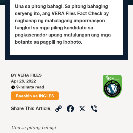
Una sa pitong bahagi. Sa pitong bahaging
seryeng ito, ang VERA Files Fact Check ay
naghanap ng mahalagang impormasyon
tungkol sa mga piling kandidato sa
pagkasenador upang matulungan ang mga
botante sa pagpili ng iboboto.
BY
VERA FILES
Apr 26, 2022
9-minute read
Basahin sa
INGLES
Copy
Facebook
X
Viber
Share This Article
:
Link
Una sa pitong bahagi