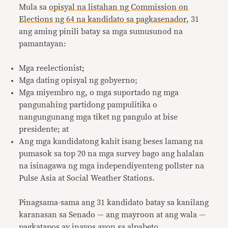
Mula sa
opisyal na listahan ng Commission on
Elections ng 64 na kandidato sa pagkasenador
, 31
ang aming pinili batay sa mga sumusunod na
pamantayan:
Mga reelectionist;
Mga dating opisyal ng gobyerno;
Mga miyembro ng, o mga suportado ng mga
pangunahing partidong pampulitika o
nangungunang mga tiket ng pangulo at bise
presidente; at
Ang mga kandidatong kahit isang beses lamang na
pumasok sa top 20 na mga survey bago ang halalan
na isinagawa ng mga independiyenteng pollster na
Pulse Asia at Social Weather Stations.
Pinagsama-sama ang 31 kandidato batay sa kanilang
karanasan sa Senado — ang mayroon at ang wala —
pagkatapos ay inayos ayon sa alpabeto.