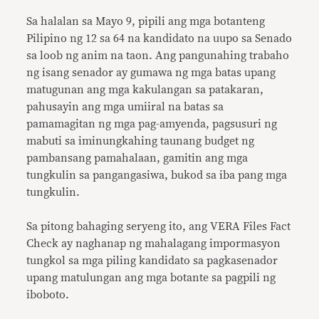
Sa halalan sa Mayo 9, pipili ang mga botanteng
Pilipino ng 12 sa 64 na kandidato na uupo sa Senado
sa loob ng anim na taon. Ang pangunahing trabaho
ng isang senador ay gumawa ng mga batas upang
matugunan ang mga kakulangan sa patakaran,
pahusayin ang mga umiiral na batas sa
pamamagitan ng mga pag-amyenda, pagsusuri ng
mabuti sa iminungkahing taunang budget ng
pambansang pamahalaan, gamitin ang mga
tungkulin sa pangangasiwa, bukod sa iba pang mga
tungkulin.
Sa pitong bahaging seryeng ito, ang VERA Files Fact
Check ay naghanap ng mahalagang impormasyon
tungkol sa mga piling kandidato sa pagkasenador
upang matulungan ang mga botante sa pagpili ng
iboboto.