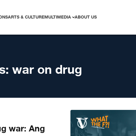
ONS
ARTS & CULTURE
MULTIMEDIA
ABOUT US
s:
war on drug
ug war: Ang