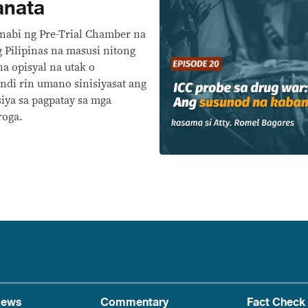
anata
inabi ng Pre-Trial Chamber na
 Pilipinas na masusi nitong
a opisyal na utak o
di rin umano sinisiyasat ang
siya sa pagpatay sa mga
roga.
ews
Commentary
Fact Check