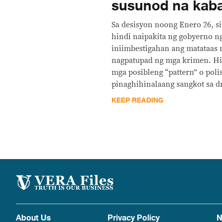
susunod na kab
Sa desisyon noong Enero 26, s
hindi naipakita ng gobyerno ng
iniimbestigahan ang matataas n
nagpatupad ng mga krimen. Hin
mga posibleng “pattern” o poli
pinaghihinalaang sangkot sa d
KEEP READING
About Us
Privacy Policy
N