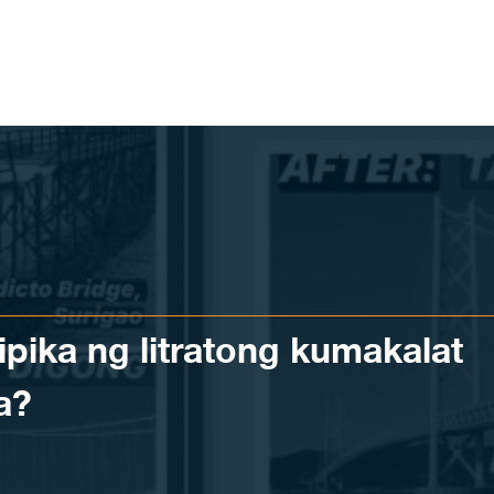
pika ng litratong kumakalat
a?