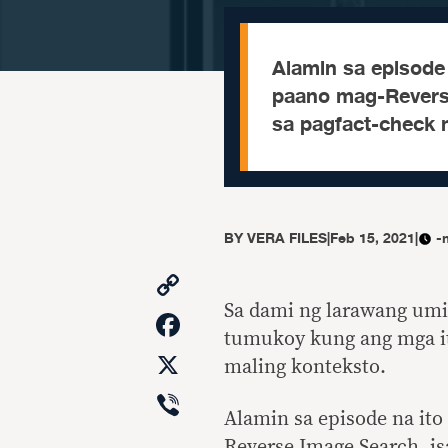
Alamin sa episod
paano mag-Reverse
sa pagfact-check n
BY
VERA FILES
|
Feb 15, 2021
|
-
Copy
Link
Sa dami ng larawang umi
Facebook
tumukoy kung ang mga it
X
maling konteksto.
Viber
Alamin sa episode na ito
Reverse Image Search, i