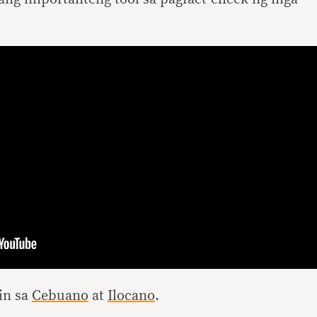
lin sa
Cebuano
at
Ilocano
.