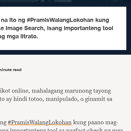
e na ito ng #PramisWalangLokohan kung
 Image Search, isang importanteng tool
g mga litrato.
minute read
ikot online, mahalagang marunong tayong
o ay hindi totoo, manipulado, o ginamit sa
 ng
#PramisWalangLokohan
kung paano mag-
sang importanteng tool sa pagfact-check ng mga