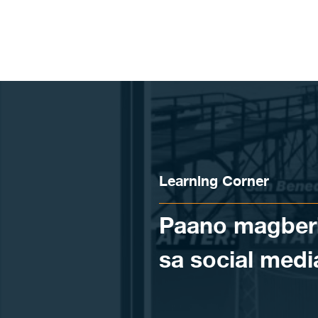
Skip to content
Learning Corner
Paano magberi
sa social medi