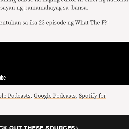
aysayan ng pamamahayag sa bansa.
ntuhan sa ika-23 episode ng What The F?!
le Podcasts
,
Google Podcasts
,
Spotify for
CK OUT THESE SOURCES