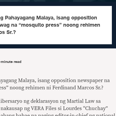
g Pahayagang Malaya, isang opposition
awag na “mosquito press” noong rehimen
os Sr.?
-minute read
yagang Malaya, isang opposition newspaper na
ess” noong rehimen ni Ferdinand Marcos Sr.?
nibersaryo ng deklarasyon ng Martial Law sa
, nakausap ng VERA Files si Lourdes “Chuchay”
hang babae na naging editor-in-chief ng national