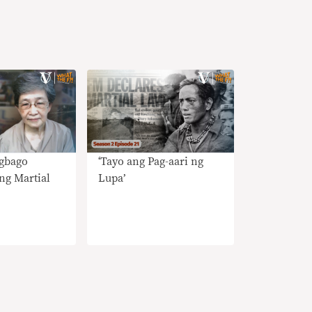
agbago
‘Tayo ang Pag-aari ng
ng Martial
Lupa’