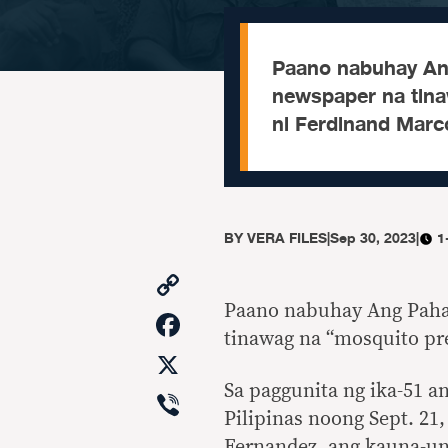
Paano nabuhay An
newspaper na tin
ni Ferdinand Marc
BY
VERA FILES
|
Sep 30, 2023
|
1
Copy
Link
Paano nabuhay Ang Paha
Facebook
tinawag na “mosquito pr
X
Sa paggunita ng ika-51 a
Viber
Pilipinas noong Sept. 21
Fernandez, ang kauna-una