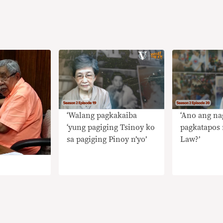
‘Walang pagkakaiba
‘Ano ang n
‘yung pagiging Tsinoy ko
pagkatapos 
sa pagiging Pinoy n’yo’
Law?’