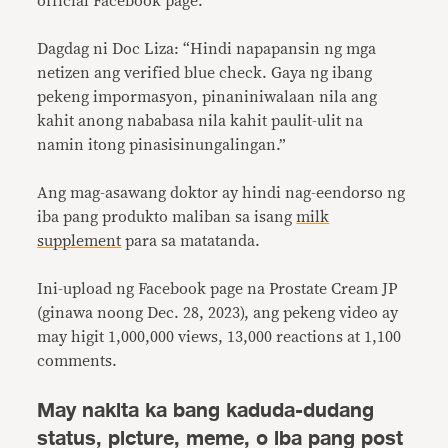
official Facebook page.
Dagdag ni Doc Liza: “Hindi napapansin ng mga
netizen ang verified blue check. Gaya ng ibang
pekeng impormasyon, pinaniniwalaan nila ang
kahit anong nababasa nila kahit paulit-ulit na
namin itong pinasisinungalingan.”
Ang mag-asawang doktor ay hindi nag-eendorso ng
iba pang produkto maliban sa isang
milk
supplement
para sa matatanda.
Ini-upload ng Facebook page na Prostate Cream JP
(ginawa noong Dec. 28, 2023), ang pekeng video ay
may higit 1,000,000 views, 13,000 reactions at 1,100
comments.
May nakita ka bang kaduda-dudang
status, picture, meme, o iba pang post