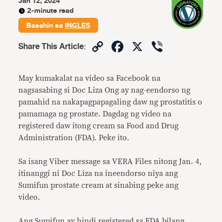
Jan 12, 2024
2-minute read
Basahin sa
INGLES
Copy
Facebook
X
Viber
Share This Article
:
Link
May kumakalat na video sa Facebook na
nagsasabing si Doc Liza Ong ay nag-eendorso ng
pamahid na nakapagpapagaling daw ng prostatitis o
pamamaga ng prostate. Dagdag ng video na
registered daw itong cream sa Food and Drug
Administration (FDA). Peke ito.
Sa isang Viber message sa VERA Files nitong Jan. 4,
itinanggi ni Doc Liza na ineendorso niya ang
Sumifun prostate cream at sinabing peke ang
video.
Ang Sumifun ay hindi registered sa FDA bilang