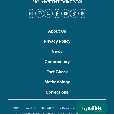
About Us
Privacy Policy
News
Commentary
Fact Check
Methodology
Corrections
Try
2024 VERAFILES, INC. All Rights Reserved. Use of this site
constitutes acceptance of our Terms of Service, Privacy