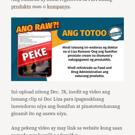
produkto
man o
kompanya
.
Ini-upload nitong Dec. 28, inedit ng video ang
lumang clip ni Doc Liza para ipagmukhang
ineendorso niya ang Sumifun at pinatototohanang
ginamit ito ng asawa niya.
Ang pekeng video ay may link sa website kung saan