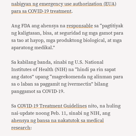
nabigyan ng emergency use authorization (EUA)
para sa COVID-19 treatment
.
Ang FDA ang ahensya na
responsable
sa “pagtitiyak
ng kaligtasan, bisa, at seguridad ng mga gamot para
sa tao at hayop, mga produktong biological, at mga
aparatong medikal.”
Sa kabilang banda, sinabi ng U.S. National
Institutes of Health (NIH) na “hindi pa rin sapat
ang datos” upang “magrekomenda ng alinman para
sa o laban sa paggamit ng ivermectin” bilang
panggamot sa COVID-19.
Sa
COVID-19 Treatment Guidelines
nito, na huling
nai-update noong Peb. 11, sinabi ng NIH, ang
ahensya ng bansa na nakatutok sa medical
research
: