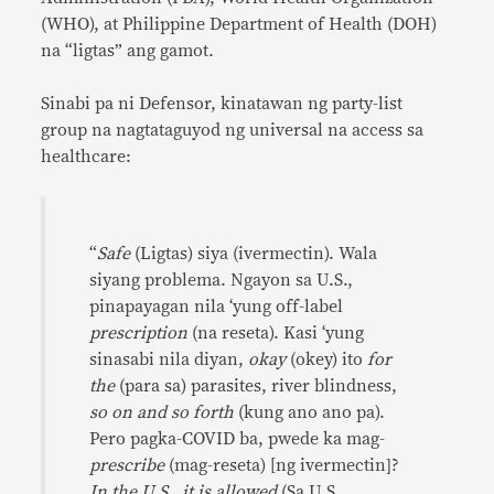
(WHO), at Philippine Department of Health (DOH)
na “ligtas” ang gamot.
Sinabi pa ni Defensor, kinatawan ng party-list
group na nagtataguyod ng universal na access sa
healthcare:
“
Safe
(Ligtas) siya (ivermectin). Wala
siyang problema. Ngayon sa U.S.,
pinapayagan nila ‘yung off-label
prescription
(na reseta). Kasi ‘yung
sinasabi nila diyan,
okay
(okey) ito
for
the
(para sa) parasites, river blindness,
so on and so forth
(kung ano ano pa).
Pero pagka-COVID ba, pwede ka mag-
prescribe
(mag-reseta) [ng ivermectin]?
In the U.S., it is allowed
(Sa U.S.,