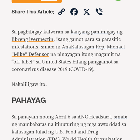
Copy
Facebook
X
Viber
Share This Article
:
Link
Sa pagbibigay-katwiran sa
kanyang pamimigay ng
libreng ivermectin
, isang gamot para sa parasitic
infestations, sinabi ni
AnaKalusugan Rep. Michael
“Mike” Defensor
na pinayagan itong magamit na
“off-label” sa United States bilang panggamot sa
coronavirus disease 2019 (COVID-19).
Nakaliligaw ito.
PAHAYAG
Sa panayam noong Abril 6 sa ANC Headstart,
sinabi
ng mambabatas na itinuturing ng mga awtoridad sa
kalusugan tulad ng U.S. Food and Drug
Administration (FDA), World Health Organization