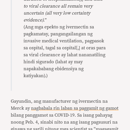
to viral clearance all remain very
uncertain (all very low certainty
evidence).
”
(Ang mga epekto ng ivermectin sa
pagkamatay, pangangailangan ng
invasive medical ventilation, pagpasok
sa ospital, tagal sa ospital[,] at oras para
sa viral clearance ay lahat nananatiling
hindi sigurado (lahat ay may
napakababang ebidensiya ng
katiyakan).)
Gayundin, ang manufacturer ng ivermectin na
Merck ay
nagbabala rin laban sa paggamit ng gamot
bilang panggamot sa COVID-19. Sa isang pahayag
noong Peb. 4, sinabi nito na ang isang pagsusuri na
ginawa ng sarili nitong mga scientist sa “magagamit