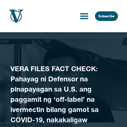
Skip to content
Subscribe
VERA FILES FACT CHECK:
Pahayag ni Defensor na
pinapayagan sa U.S. ang
paggamit ng ‘off-label’ na
ivermectin bilang gamot sa
COVID-19, nakakaligaw