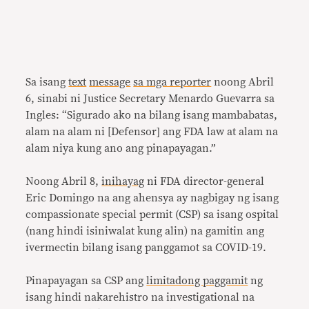
Sa isang
text
message
sa mga reporter
noong Abril
6, sinabi ni Justice Secretary Menardo Guevarra sa
Ingles: “Sigurado ako na bilang isang mambabatas,
alam na alam ni [Defensor] ang FDA law at alam na
alam niya kung ano ang pinapayagan.”
Noong Abril 8,
inihayag
ni FDA director-general
Eric Domingo na ang ahensya ay nagbigay ng isang
compassionate special permit (CSP) sa isang ospital
(nang hindi isiniwalat kung alin) na gamitin ang
ivermectin bilang isang panggamot sa COVID-19.
Pinapayagan sa CSP ang
limitadong paggamit
ng
isang hindi nakarehistro na investigational na