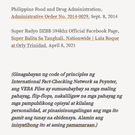
Philippine Food and Drug Administration,
Administrative Order No. 2014-0029
, Sept. 8, 2014
Super Radyo DZBB 594khz Official Facebook Page,
Super Balita Sa Tanghali, Nationwide | Lala Roque
at Orly Trinidad
, April 8, 2021
(Ginagabayan ng code of principles ng
International Fact-Checking Network sa Poynter,
ang VERA Files ay sumusubaybay sa mga maling
pahayag, flip-flops, nakaliligaw na mga pahayag ng
mga pampublikong opisyal at kilalang
personalidad, at pinasisinungalingan ang mga ito
gamit ang tunay na ebidensya. Alamin ang
inisyatibong
ito at aming
pamamaraan
.)