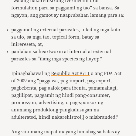
“walang nakarehistrong ivermectin oral
formulation para sa paggamit ng tao” sa bansa. Sa
ngayon, ang gamot ay naaprubahan lamang para sa:
paggamot ng external parasites, tulad ng mga kuto
sa ulo, sa mga tao, topical form, batay sa
inirereseta; at,
panlaban sa heartworm at internal at external
parasites sa “ilang mga species ng hayop.”
Ipinagbabawal ng
Republic Act 9711
o ang FDA Act
of 2009 ang “paggawa, pag-import, pag-export,
pagbebenta, pag-aalok para ibenta, pamamahagi,
paglilipat, paggamit ng hindi pang-consumer,
promosyon, advertising, o pag-sponsor ng
anumang produktong pangkalusugan na
adulterated, hindi nakarehistro[,] o misbranded.”
Ang sinumang mapatunayang lumabag sa batas ay