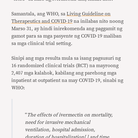
Samantala, ang WHO, sa
Living Guideline on
Therapeutics and COVID-19
na inilabas nito noong
Marso 31, ay hindi inirekomenda ang paggamit ng
gamot para sa mga pasyente ng COVID-19 maliban
sa mga clinical trial setting.
Sinipi ang mga resulta mula sa isang pagsusuri ng
16 randomized clinical trials (RCT) na mayroong
2,407 mga kalahok, kabilang ang parehong mga
inpatient at outpatient na may COVID-19, sinabi ng
WHO:
“
The effects of ivermectin on mortality,
need for invasive mechanical
ventilation, hospital admission,
duration of hospitalization[,] and time