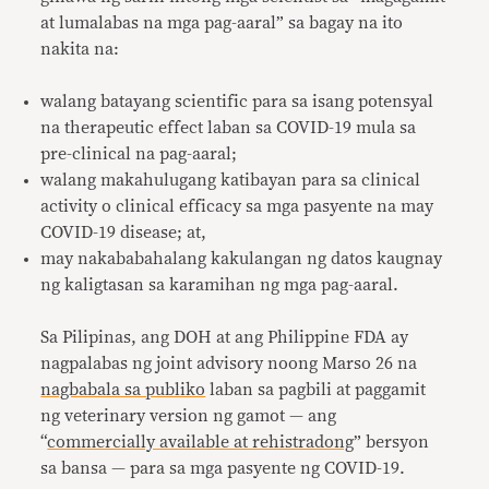
at lumalabas na mga pag-aaral” sa bagay na ito
nakita na:
walang batayang scientific para sa isang potensyal
na therapeutic effect laban sa COVID-19 mula sa
pre-clinical na pag-aaral;
walang makahulugang katibayan para sa clinical
activity o clinical efficacy sa mga pasyente na may
COVID-19 disease; at,
may nakababahalang kakulangan ng datos kaugnay
ng kaligtasan sa karamihan ng mga pag-aaral.
Sa Pilipinas, ang DOH at ang Philippine FDA ay
nagpalabas ng joint advisory noong Marso 26 na
nagbabala sa publiko
laban sa pagbili at paggamit
ng veterinary version ng gamot — ang
“
commercially available at rehistradong
” bersyon
sa bansa — para sa mga pasyente ng COVID-19.