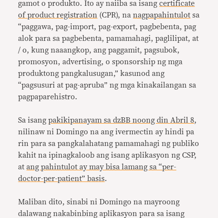
gamot o produkto. Ito ay naiiba sa isang
certificate
of product registration
(CPR), na
nagpapahintulot
sa
“paggawa, pag-import, pag-export, pagbebenta, pag
alok para sa pagbebenta, pamamahagi, paglilipat, at
/ o, kung naaangkop, ang paggamit, pagsubok,
promosyon, advertising, o sponsorship ng mga
produktong pangkalusugan,” kasunod ang
“pagsusuri at pag-apruba” ng mga kinakailangan sa
pagpaparehistro.
Sa isang
pakikipanayam sa dzBB noong din Abril 8
,
nilinaw ni Domingo na ang ivermectin ay hindi pa
rin para sa pangkalahatang pamamahagi ng publiko
kahit na ipinagkaloob ang isang aplikasyon ng CSP,
at
ang pahintulot ay may bisa lamang sa “per-
doctor-per-patient” basis
.
Maliban dito, sinabi ni Domingo na mayroong
dalawang nakabinbing aplikasyon para sa isang