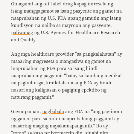
Ginagamit ang off-label drug kapag inireseta ng
isang manggagamot sa isang pasyente ang gamot na
naaprubahan ng U.S. FDA upang gamutin ang isang
kundisyon na naiiba sa mayroon ang pasyente,
paliwanag
ng U.S. Agency for Healthcare Research
and Quality.
Ang mga healthcare provider “
sa pangkalahatan
” ay
maaaring magreseta o mangasiwa ng gamot na
inaprubahan ng FDA para sa isang hindi
naaprubahang paggamit “batay sa kanilang medikal
na paghuhusga, kinikilala na ang FDA ay hindi
nasuri ang
kaligtasan o pagiging epektibo
ng
naturang paggamit.”
Gayunpaman,
nagbabala
ang FDA na “ang pag-inom
ng gamot para sa hindi naaprubahang paggamit ay
maaaring maging napakamapanganib.” Ito ay
“totoo” sa kaso ng ivermectin din, sinabi nito.