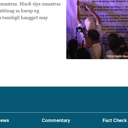
 umaatras. Hindi siya umaatras
atitinag sa harap ng
 tumitigil hangga’t may
ews
Commentary
Fact Check