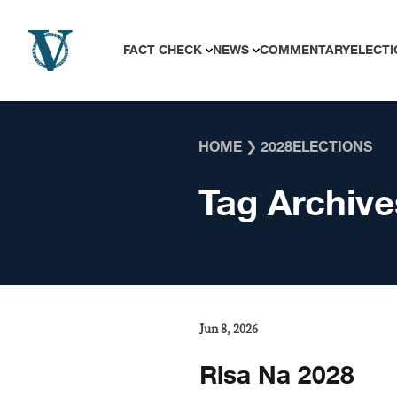
Skip to content
FACT CHECK
NEWS
COMMENTARY
ELECTI
HOME
❯
2028ELECTIONS
Tag Archive
Jun 8, 2026
Risa Na 2028