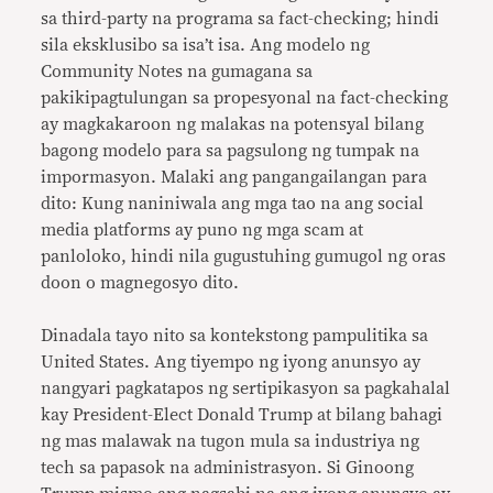
sa third-party na programa sa fact-checking; hindi
sila eksklusibo sa isa’t isa. Ang modelo ng
Community Notes na gumagana sa
pakikipagtulungan sa propesyonal na fact-checking
ay magkakaroon ng malakas na potensyal bilang
bagong modelo para sa pagsulong ng tumpak na
impormasyon. Malaki ang pangangailangan para
dito: Kung naniniwala ang mga tao na ang social
media platforms ay puno ng mga scam at
panloloko, hindi nila gugustuhing gumugol ng oras
doon o magnegosyo dito.
Dinadala tayo nito sa kontekstong pampulitika sa
United States. Ang tiyempo ng iyong anunsyo ay
nangyari pagkatapos ng sertipikasyon sa pagkahalal
kay President-Elect Donald Trump at bilang bahagi
ng mas malawak na tugon mula sa industriya ng
tech sa papasok na administrasyon. Si Ginoong