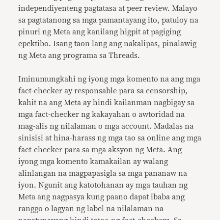
independiyenteng pagtatasa at peer review. Malayo
sa pagtatanong sa mga pamantayang ito, patuloy na
pinuri ng Meta ang kanilang higpit at pagiging
epektibo. Isang taon lang ang nakalipas, pinalawig
ng Meta ang programa sa Threads.
Iminumungkahi ng iyong mga komento na ang mga
fact-checker ay responsable para sa censorship,
kahit na ang Meta ay hindi kailanman nagbigay sa
mga fact-checker ng kakayahan o awtoridad na
mag-alis ng nilalaman o mga account. Madalas na
sinisisi at hina-harass ng mga tao sa online ang mga
fact-checker para sa mga aksyon ng Meta. Ang
iyong mga komento kamakailan ay walang
alinlangan na magpapasigla sa mga pananaw na
iyon. Ngunit ang katotohanan ay mga tauhan ng
Meta ang nagpasya kung paano dapat ibaba ang
ranggo o lagyan ng label na nilalaman na