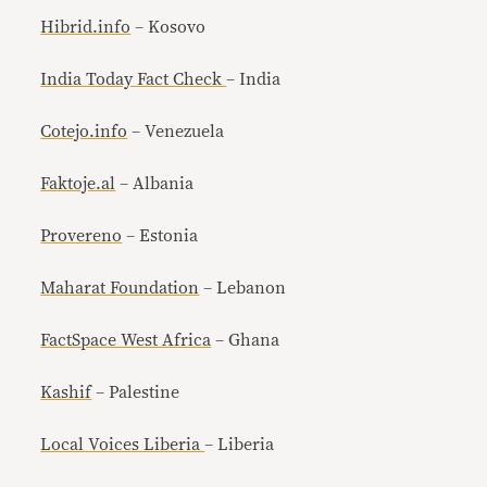
Hibrid.info
– Kosovo
India Today Fact Check
– India
Cotejo.info
– Venezuela
Faktoje.al
– Albania
Provereno
– Estonia
Maharat Foundation
– Lebanon
FactSpace West Africa
– Ghana
Kashif
– Palestine
Local Voices Liberia
– Liberia