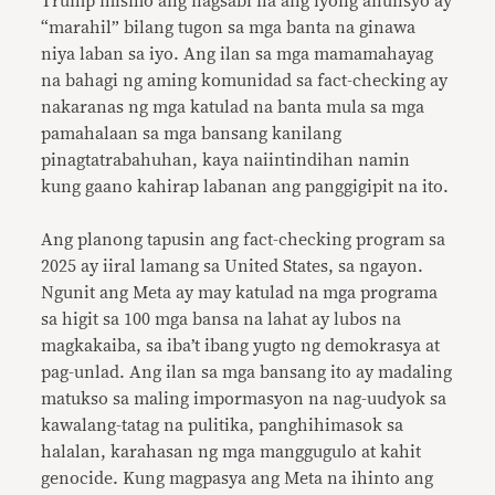
Trump mismo ang nagsabi na ang iyong anunsyo ay
“marahil” bilang tugon sa mga banta na ginawa
niya laban sa iyo. Ang ilan sa mga mamamahayag
na bahagi ng aming komunidad sa fact-checking ay
nakaranas ng mga katulad na banta mula sa mga
pamahalaan sa mga bansang kanilang
pinagtatrabahuhan, kaya naiintindihan namin
kung gaano kahirap labanan ang panggigipit na ito.
Ang planong tapusin ang fact-checking program sa
2025 ay iiral lamang sa United States, sa ngayon.
Ngunit ang Meta ay may katulad na mga programa
sa higit sa 100 mga bansa na lahat ay lubos na
magkakaiba, sa iba’t ibang yugto ng demokrasya at
pag-unlad. Ang ilan sa mga bansang ito ay madaling
matukso sa maling impormasyon na nag-uudyok sa
kawalang-tatag na pulitika, panghihimasok sa
halalan, karahasan ng mga manggugulo at kahit
genocide. Kung magpasya ang Meta na ihinto ang