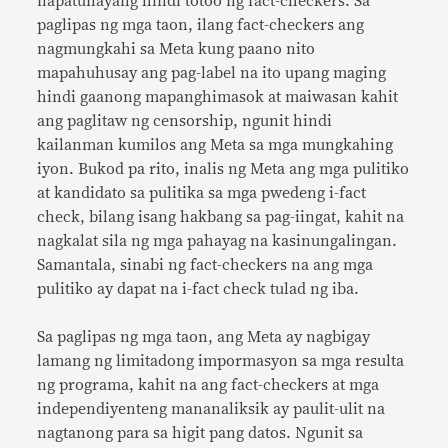
napatunayang hindi totoo ng fact-checkers. Sa
paglipas ng mga taon, ilang fact-checkers ang
nagmungkahi sa Meta kung paano nito
mapahuhusay ang pag-label na ito upang maging
hindi gaanong mapanghimasok at maiwasan kahit
ang paglitaw ng censorship, ngunit hindi
kailanman kumilos ang Meta sa mga mungkahing
iyon. Bukod pa rito, inalis ng Meta ang mga pulitiko
at kandidato sa pulitika sa mga pwedeng i-fact
check, bilang isang hakbang sa pag-iingat, kahit na
nagkalat sila ng mga pahayag na kasinungalingan.
Samantala, sinabi ng fact-checkers na ang mga
pulitiko ay dapat na i-fact check tulad ng iba.
Sa paglipas ng mga taon, ang Meta ay nagbigay
lamang ng limitadong impormasyon sa mga resulta
ng programa, kahit na ang fact-checkers at mga
independiyenteng mananaliksik ay paulit-ulit na
nagtanong para sa higit pang datos. Ngunit sa