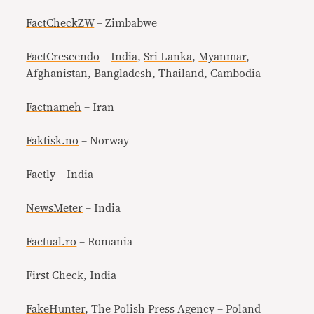
FactCheckZW
– Zimbabwe
FactCrescendo
–
India
,
Sri Lanka
,
Myanmar
,
Afghanistan
,
Bangladesh
,
Thailand
,
Cambodia
Factnameh
– Iran
Faktisk.no
– Norway
Factly
– India
NewsMeter
– India
Factual.ro
– Romania
First Check,
India
FakeHunter
, The Polish Press Agency – Poland