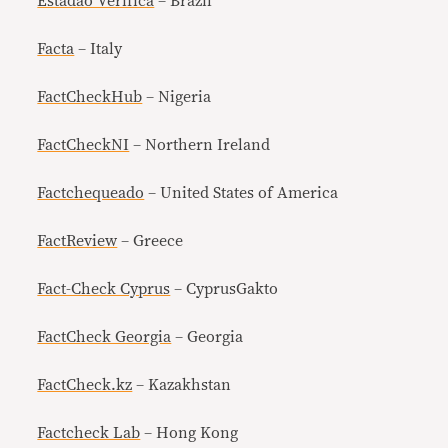
Estadão Verifica
– Brazil
Facta
– Italy
FactCheckHub
– Nigeria
FactCheckNI
– Northern Ireland
Factchequeado
– United States of America
FactReview
– Greece
Fact-Check Cyprus
– CyprusGakto
FactCheck Georgia
– Georgia
FactCheck.kz
– Kazakhstan
Factcheck Lab
– Hong Kong