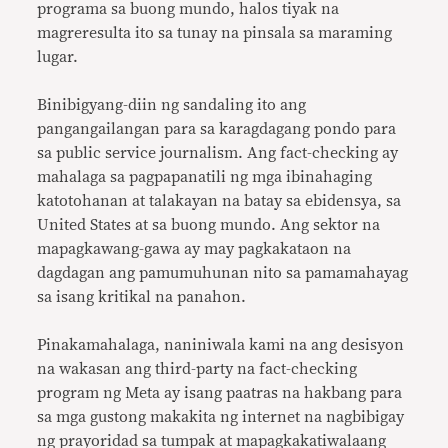
programa sa buong mundo, halos tiyak na
magreresulta ito sa tunay na pinsala sa maraming
lugar.
Binibigyang-diin ng sandaling ito ang
pangangailangan para sa karagdagang pondo para
sa public service journalism. Ang fact-checking ay
mahalaga sa pagpapanatili ng mga ibinahaging
katotohanan at talakayan na batay sa ebidensya, sa
United States at sa buong mundo. Ang sektor na
mapagkawang-gawa ay may pagkakataon na
dagdagan ang pamumuhunan nito sa pamamahayag
sa isang kritikal na panahon.
Pinakamahalaga, naniniwala kami na ang desisyon
na wakasan ang third-party na fact-checking
program ng Meta ay isang paatras na hakbang para
sa mga gustong makakita ng internet na nagbibigay
ng prayoridad sa tumpak at mapagkakatiwalaang