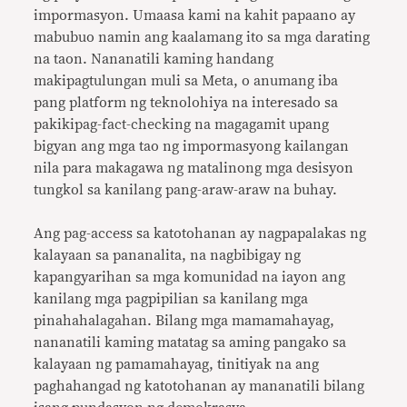
impormasyon. Umaasa kami na kahit papaano ay
mabubuo namin ang kaalamang ito sa mga darating
na taon. Nananatili kaming handang
makipagtulungan muli sa Meta, o anumang iba
pang platform ng teknolohiya na interesado sa
pakikipag-fact-checking na magagamit upang
bigyan ang mga tao ng impormasyong kailangan
nila para makagawa ng matalinong mga desisyon
tungkol sa kanilang pang-araw-araw na buhay.
Ang pag-access sa katotohanan ay nagpapalakas ng
kalayaan sa pananalita, na nagbibigay ng
kapangyarihan sa mga komunidad na iayon ang
kanilang mga pagpipilian sa kanilang mga
pinahahalagahan. Bilang mga mamamahayag,
nananatili kaming matatag sa aming pangako sa
kalayaan ng pamamahayag, tinitiyak na ang
paghahangad ng katotohanan ay mananatili bilang