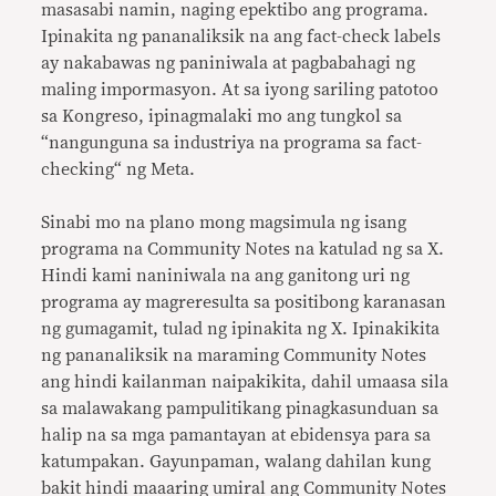
masasabi namin, naging epektibo ang programa.
Ipinakita ng pananaliksik na ang fact-check labels
ay nakabawas ng paniniwala at pagbabahagi ng
maling impormasyon. At sa iyong sariling patotoo
sa Kongreso, ipinagmalaki mo ang tungkol sa
“nangunguna sa industriya na programa sa fact-
checking“ ng Meta.
Sinabi mo na plano mong magsimula ng isang
programa na Community Notes na katulad ng sa X.
Hindi kami naniniwala na ang ganitong uri ng
programa ay magreresulta sa positibong karanasan
ng gumagamit, tulad ng ipinakita ng X. Ipinakikita
ng pananaliksik na maraming Community Notes
ang hindi kailanman naipakikita, dahil umaasa sila
sa malawakang pampulitikang pinagkasunduan sa
halip na sa mga pamantayan at ebidensya para sa
katumpakan. Gayunpaman, walang dahilan kung
bakit hindi maaaring umiral ang Community Notes