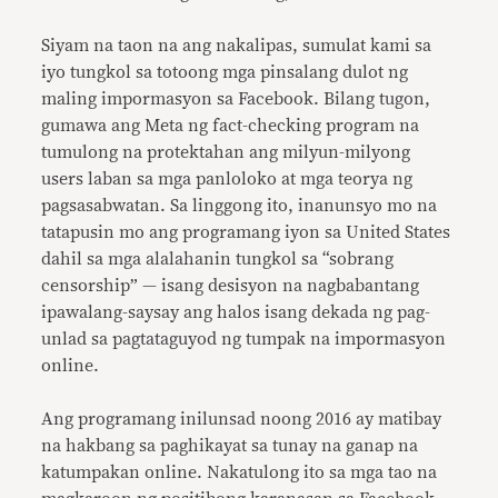
Siyam na taon na ang nakalipas, sumulat kami sa
iyo tungkol sa totoong mga pinsalang dulot ng
maling impormasyon sa Facebook. Bilang tugon,
gumawa ang Meta ng fact-checking program na
tumulong na protektahan ang milyun-milyong
users laban sa mga panloloko at mga teorya ng
pagsasabwatan. Sa linggong ito, inanunsyo mo na
tatapusin mo ang programang iyon sa United States
dahil sa mga alalahanin tungkol sa “sobrang
censorship” — isang desisyon na nagbabantang
ipawalang-saysay ang halos isang dekada ng pag-
unlad sa pagtataguyod ng tumpak na impormasyon
online.
Ang programang inilunsad noong 2016 ay matibay
na hakbang sa paghikayat sa tunay na ganap na
katumpakan online. Nakatulong ito sa mga tao na