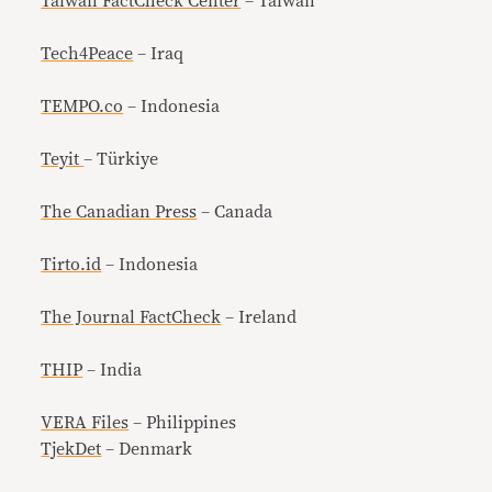
Taiwan FactCheck Center
– Taiwan
Tech4Peace
– Iraq
TEMPO.co
– Indonesia
Teyit
– Türkiye
The Canadian Press
– Canada
Tirto.id
– Indonesia
The Journal FactCheck
– Ireland
THIP
– India
VERA Files
– Philippines
TjekDet
– Denmark