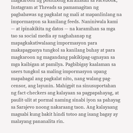
magkaroon ng positibong karanasan sa Facebook,
Instagram at Threads sa pamamagitan ng
pagbabawas ng pagkalat ng mali at mapanlinlang na
impormasyon sa kanilang feeds. Naniniwala kami
— at ipinakikita ng datos — na karamihan sa mga
tao sa social media ay naghahanap ng
mapagkakatiwalaang impormasyon para
makapagpasya tungkol sa kanilang buhay at para
magkaroon ng magandang pakikipag-ugnayan sa
mga kaibigan at pamilya. Pagbibigay kaalaman sa
users tungkol sa maling impormasyon upang
mapabagal ang pagkalat nito, nang walang pag-
censor, ang layunin. Mahigpit na sinusuportahan
ng fact-checkers ang kalayaan sa pagpapahayag, at
paulit-ulit at pormal naming sinabi iyon sa pahayag
sa Sarajevo noong nakaraang taon. Ang kalayaang
magsabi kung bakit hindi totoo ang isang bagay ay
malayang pananalita rin.