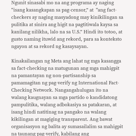
Ngunit sinasabi mo na ang programa ay naging
“isang kasangkapan sa pag-censor,” at “ang fact-
checkers ay naging masyadong may kinikilingan sa
pulitika at sinira ang higit na pagtitiwala kaysa sa
kanilang nilikha, lalo na sa U.S.” Hindi ito totoo, at
gusto naming ituwid ang rekord, para sa konteksto
ngayon at sa rekord ng kasaysayan.
Kinakailangan ng Meta ang lahat ng mga kasangga
sa fact-checking na matugunan ang mga mahigpit
na pamantayan ng non-partisanship sa
pamamagitan ng pag-verify ng International Fact-
Checking Network. Nangangahulugan ito na
walang kaugnayan sa mga partido o kandidatong
pampulitika, walang adbokasiya sa patakaran, at
isang hindi natitinag na pangako na walang
kikilingan at magiging transparent. Ang bawat
organisasyon ng balita ay sumasailalim sa mahigpit
na taunang pag-verify, kabilang ang