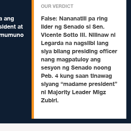
OUR VERDICT
a ang
False:
Nananatili pa ring
ident at
lider ng Senado si Sen.
amumuno
Vicente Sotto III. Nilinaw ni
Legarda na nagsilbi lang
siya bilang presiding officer
nang magpatuloy ang
sesyon ng Senado noong
Peb. 4 kung saan tinawag
siyang “madame president”
ni Majority Leader Migz
Zubiri.