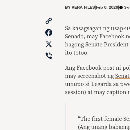
BY
VERA FILES
|
Feb 6, 2026
|
3-
Copy
Link
Sa kasagsagan ng usap
Facebook
Senado, may Facebook ne
X
bagong Senate Presiden
Viber
ito totoo.
Ang Facebook post ni pol
may screenshot ng
Senat
umupo si Legarda sa pwe
session) at may caption 
“The first female S
(Ang unang babaeng