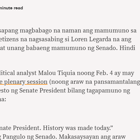
minute read
-usapang magbabago na naman ang mamumuno sa
tizens na nagsasabing si Loren Legarda na ang
t at unang babaeng mamumuno ng Senado. Hindi
itical analyst Malou Tiquia noong Feb. 4 ay may
e plenary session
(noong araw na pansamantalang
sto ng Senate President bilang tagapamuno ng
na:
enate President. History was made today.”
 Pangulo ng Senado. Makasaysayan ang araw