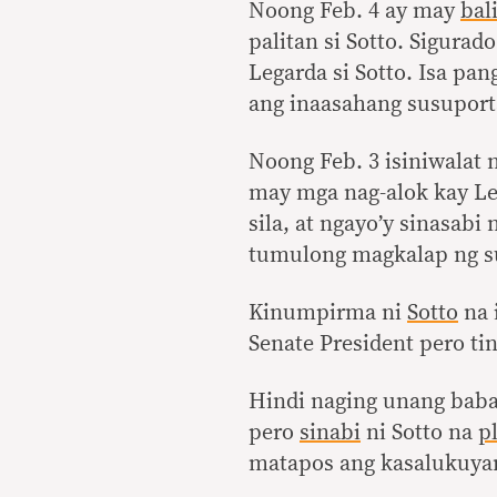
Noong Feb. 4 ay may
bal
palitan si Sotto. Sigurad
Legarda si Sotto. Isa pa
ang inaasahang susuport
Noong Feb. 3 isiniwalat 
may mga nag-alok kay Le
sila, at ngayo’y sinasabi
tumulong magkalap ng s
Kinumpirma ni
Sotto
na 
Senate President pero tin
Hindi naging unang babae
pero
sinabi
ni Sotto na
p
matapos ang kasalukuyan