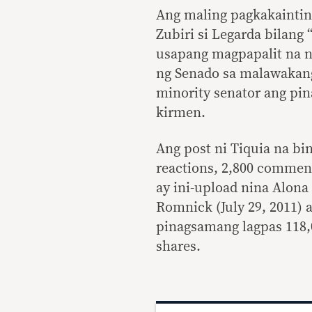
Ang maling pagkakaintind
Zubiri si Legarda bilang
usapang magpapalit na n
ng Senado sa malawakang
minority senator ang pi
kirmen.
Ang post ni Tiquia na bi
reactions, 2,800 commen
ay ini-upload nina Alona
Romnick (July 29, 2011) a
pinagsamang lagpas 118,0
shares.