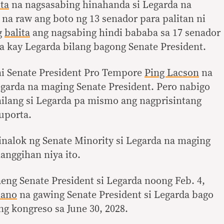
ita
na nagsasabing hinahanda si Legarda na
o na raw ang boto ng 13 senador para palitan ni
ng
balita
ang nagsabing hindi bababa sa 17 senador
a kay Legarda bilang bagong Senate President.
ni Senate President Pro Tempore
Ping Lacson
na
garda na maging Senate President. Pero nabigo
 nilang si Legarda pa mismo ang nagprisintang
uporta.
inalok ng Senate Minority si Legarda na maging
anggihan niya ito.
ng Senate President si Legarda noong Feb. 4,
lano
na gawing Senate President si Legarda bago
g kongreso sa June 30, 2028.