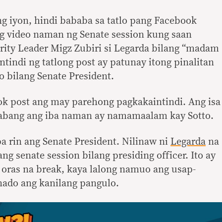
g iyon, hindi bababa sa tatlo pang Facebook
ng video naman ng Senate session kung saan
rity Leader Migz Zubiri si Legarda bilang “madam
ntindi ng tatlong post ay patunay itong pinalitan
to bilang Senate President.
ok post ang may parehong pagkakaintindi. Ang isa
 habang ang iba naman ay namamaalam kay Sotto.
 pa rin ang Senate President. Nilinaw ni
Legarda
na
g senate session bilang presiding officer. Ito ay
 oras na break, kaya lalong namuo ang usap-
nado ang kanilang pangulo.