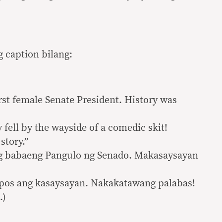
g caption bilang:
rst female Senate President. History was
 fell by the wayside of a comedic skit!
story.”
g babaeng Pangulo ng Senado. Makasaysayan
apos ang kasaysayan. Nakakatawang palabas!
.)