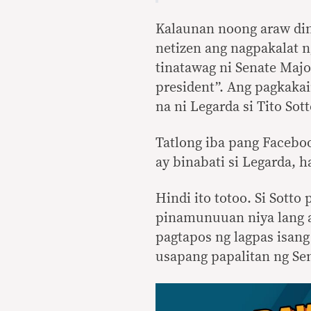
Kalaunan noong araw din
netizen ang nagpakalat 
tinatawag ni Senate Majo
president”. Ang pagkakai
na ni Legarda si Tito Sot
Tatlong iba pang Facebo
ay binabati si Legarda,
Hindi ito totoo. Si Sotto
pinamunuuan niya lang an
pagtapos ng lagpas isang
usapang papalitan ng Se