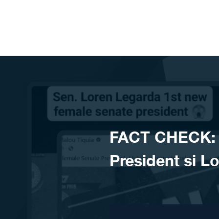
Skip to content
FACT CHECK: 
President si L