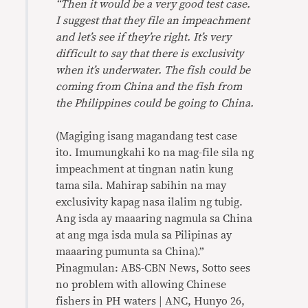
“Then it would be a very good test case.
I suggest that they file an impeachment
and let’s see if they’re right. It’s very
difficult to say that there is exclusivity
when it’s underwater. The fish could be
coming from China and the fish from
the Philippines could be going to China.
(Magiging isang magandang test case
ito. Imumungkahi ko na mag-file sila ng
impeachment at tingnan natin kung
tama sila. Mahirap sabihin na may
exclusivity kapag nasa ilalim ng tubig.
Ang isda ay maaaring nagmula sa China
at ang mga isda mula sa Pilipinas ay
maaaring pumunta sa China).”
Pinagmulan: ABS-CBN News, Sotto sees
no problem with allowing Chinese
fishers in PH waters | ANC, Hunyo 26,