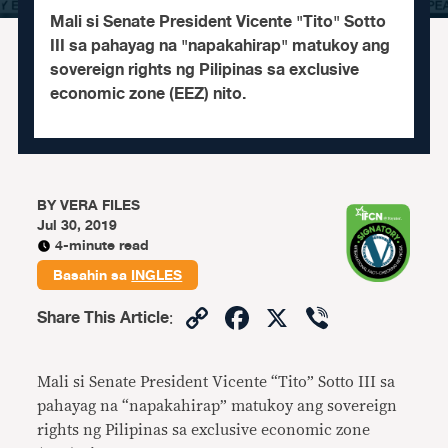
Mali si Senate President Vicente "Tito" Sotto
III sa pahayag na "napakahirap" matukoy ang
sovereign rights ng Pilipinas sa exclusive
economic zone (EEZ) nito.
BY
VERA FILES
Jul 30, 2019
4-minute read
Basahin sa
INGLES
Copy
Facebook
X
Viber
Share This Article
:
Link
Mali si Senate President Vicente “Tito” Sotto III sa
pahayag na “napakahirap” matukoy ang sovereign
rights ng Pilipinas sa exclusive economic zone