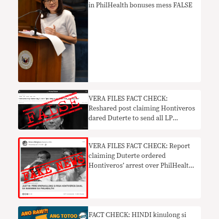
in PhilHealth bonuses mess FALSE
VERA FILES FACT CHECK:
Reshared post claiming Hontiveros
dared Duterte to send all LP
members to jail FALSE
VERA FILES FACT CHECK: Report
claiming Duterte ordered
Hontiveros’ arrest over PhilHealth
mess FAKE NEWS
FACT CHECK: HINDI kinulong si