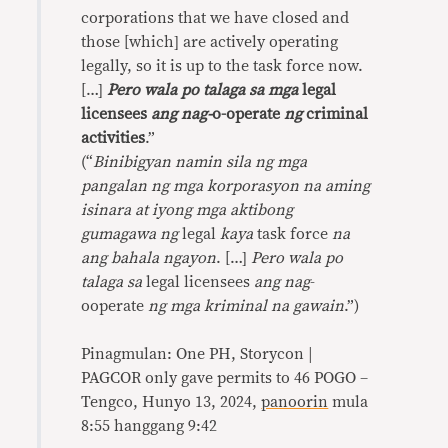
corporations that we have closed and
those [which] are actively operating
legally, so it is up to the task force now.
[…]
Pero wala po talaga sa mga
legal
licensees
ang nag-
o-operate
ng
criminal
activities
.”
(“
Binibigyan namin sila ng mga
pangalan ng mga korporasyon na aming
isinara at iyong mga aktibong
gumaga
w
a ng
legal
kaya
task force
na
ang bahala
ngayon
. […]
Pero wala po
talaga sa
legal licensees
ang nag
-
ooperate
ng mga kriminal na gawain
.”)
Pinagmulan: One PH, Storycon |
PAGCOR only gave permits to 46 POGO –
Tengco, Hunyo 13, 2024,
panoorin
mula
8:55 hanggang 9:42