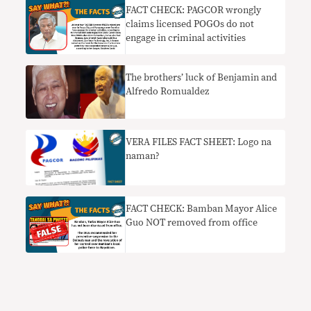
FACT CHECK: PAGCOR wrongly
claims licensed POGOs do not
engage in criminal activities
The brothers’ luck of Benjamin and
Alfredo Romualdez
VERA FILES FACT SHEET: Logo na
naman?
FACT CHECK: Bamban Mayor Alice
Guo NOT removed from office