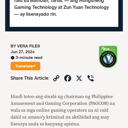
raid sa Bamban, Tarlac — ang Hongsheng
Gaming Technology at Zun Yuan Technology
— ay lisensyado rin.
BY
VERA FILES
Jun 27, 2024
3-minute read
Translate
Copy
Facebook
X
Viber
Share This Article
:
Link
Hindi totoo ang sinabi ng chairman ng Philippine
Amusement and Gaming Corporation (PAGCOR) na
wala sa mga online gaming operators na ni-raid
dahil sa umano’y kriminal na aktibidad ang may
lisensya mula sa kanyang opisina.