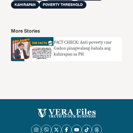
KAHIRAPAN
POVERTY THRESHOLD
More Stories
FACT CHECK: Anti-poverty czar
Gadon pinagwalang-bahala ang
kahirapan sa PH