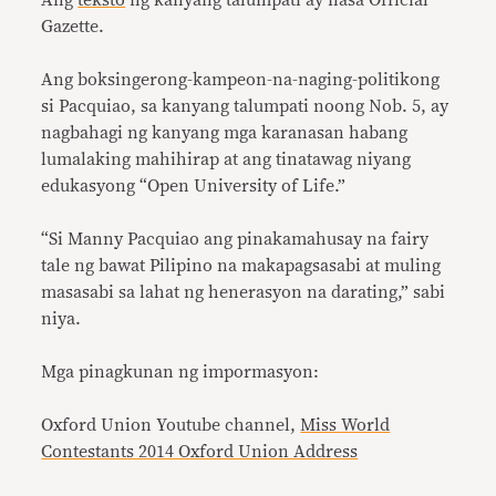
Ang
teksto
ng kanyang talumpati ay nasa Official
Gazette.
Ang boksingerong-kampeon-na-naging-politikong
si Pacquiao, sa kanyang talumpati noong Nob. 5, ay
nagbahagi ng kanyang mga karanasan habang
lumalaking mahihirap at ang tinatawag niyang
edukasyong “Open University of Life.”
“Si Manny Pacquiao ang pinakamahusay na fairy
tale ng bawat Pilipino na makapagsasabi at muling
masasabi sa lahat ng henerasyon na darating,” sabi
niya.
Mga pinagkunan ng impormasyon:
Oxford Union Youtube channel,
Miss World
Contestants 2014 Oxford Union Address