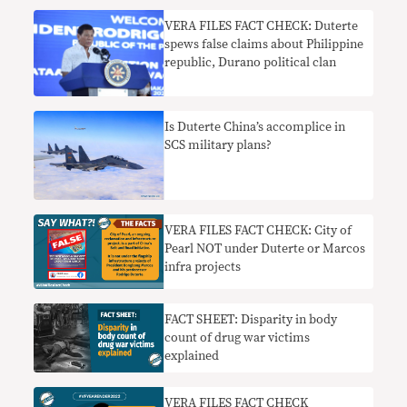
VERA FILES FACT CHECK: Duterte
spews false claims about Philippine
republic, Durano political clan
Is Duterte China’s accomplice in
SCS military plans?
VERA FILES FACT CHECK: City of
Pearl NOT under Duterte or Marcos
infra projects
FACT SHEET: Disparity in body
count of drug war victims
explained
VERA FILES FACT CHECK