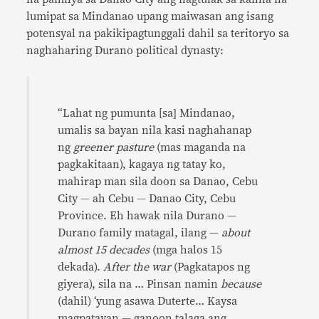
lumipat sa Mindanao upang maiwasan ang isang
potensyal na pakikipagtunggali dahil sa teritoryo sa
naghaharing Durano political dynasty:
“Lahat ng pumunta [sa] Mindanao,
umalis sa bayan nila kasi naghahanap
ng
greener pasture
(mas maganda na
pagkakitaan), kagaya ng tatay ko,
mahirap man sila doon sa Danao, Cebu
City — ah Cebu — Danao City, Cebu
Province. Eh hawak nila Durano —
Durano family matagal, ilang —
about
almost 15 decades
(mga halos 15
dekada).
After the war
(Pagkatapos ng
giyera), sila na … Pinsan namin
because
(dahil) ‘yung asawa Duterte… Kaysa
magpatayan — ganoon talaga ang