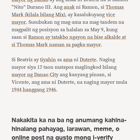
“Nito” Durano III. Ang
anak
ni Ramon, si
Thomas
Mark (kilala bilang Mix
), ay kasalukuyang
vice
mayor
. Susubukan ng mag-ama na mag-tandem na
magpalit ng posisyon sa halalan sa May 9, kung
saan si
Ramon ay tatakbo ngayon na bise alkalde at
si Thomas Mark naman sa pagka-mayor
.
Si Beatriz ay
tiyahin
sa
ama
ni
Duterte
. Naging
mayor siya 12 taon matapos maglingkod bilang
mayor ng Danao City
ang kanyang pinsan, si
Vicente, ang ama ni Duterte, na naging mayor mula
1944 hanggang 1946
.
Nakakita ka na ba ng anumang kahina-
hinalang pahayag, larawan, meme, o
online post na gusto mong i-verify