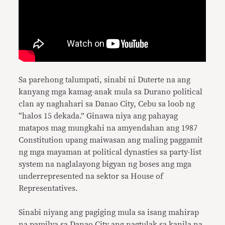
Sa parehong talumpati, sinabi ni Duterte na ang
kanyang mga kamag-anak mula sa Durano political
clan ay naghahari sa Danao City, Cebu sa loob ng
“halos 15 dekada.” Ginawa niya ang pahayag
matapos mag mungkahi na amyendahan ang 1987
Constitution upang maiwasan ang maling paggamit
ng mga mayaman at political dynasties sa party-list
system na naglalayong bigyan ng boses ang mga
underrepresented na sektor sa House of
Representatives.
Sinabi niyang ang pagiging mula sa isang mahirap
na pamilya sa Danao City ang nagtulak sa kanila na