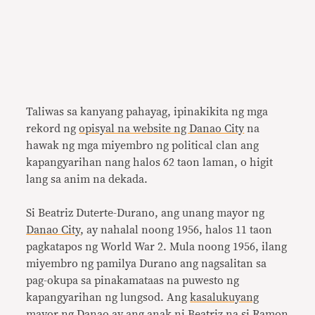
Taliwas sa kanyang pahayag, ipinakikita ng mga
rekord ng
opisyal na website ng Danao City
na
hawak ng mga miyembro ng political clan ang
kapangyarihan nang halos 62 taon laman, o higit
lang sa anim na dekada.
Si Beatriz Duterte-Durano, ang unang mayor ng
Danao City
, ay nahalal noong 1956, halos 11 taon
pagkatapos ng World War 2. Mula noong 1956, ilang
miyembro ng pamilya Durano ang nagsalitan sa
pag-okupa sa pinakamataas na puwesto ng
kapangyarihan ng lungsod. Ang
kasalukuyang
mayor ng Danao
ay ang anak ni Beatriz na si Ramon