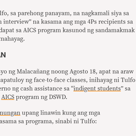
lfo, sa parehong panayam, na nagkamali siya sa
 interview” na kasama ang mga 4Ps recipients sa
t-dapat sa AICS program kasunod ng sandamakmak
mahayag.
AN
asyo ng Malacañang noong Agosto 18, apat na araw
patuloy ng face-to-face classes, inihayag ni Tulfo
no ng cash assistance sa “
indigent students
” sa
g
AICS
program ng DSWD.
tanungan
upang linawin kung ang mga
asama sa programa, sinabi ni Tulfo: