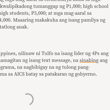
y kwalipikadong tumanggap ng P1,000; high school
high students, P3,000; at mga mag-aaral sa
P4,000. Maaaring makakuha ang isang pamilya ng
tatlong anak.
pines, nilinaw ni Tulfo na isang lider ng 4Ps ang
amagitan ng isang text message, na
sinabing
ang
grama, na nagbibigay na ng tulong pang-
ama sa AICS batay sa patakaran ng gobyerno.