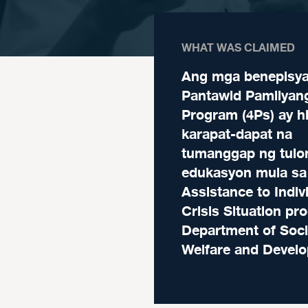
WHAT WAS CLAIMED
Ang mga benepisya
Pantawid Pamilyang
Program (4Ps) ay h
karapat-dapat na
tumanggap ng tulo
edukasyon mula sa
Assistance to Indiv
Crisis Situation p
Department of Soci
Welfare and Devel