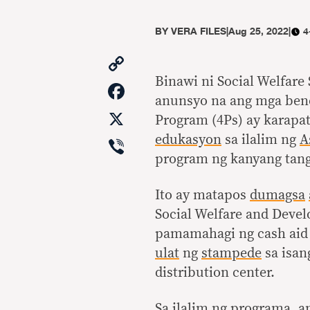
BY
VERA FILES
|
Aug 25, 2022
|
4
Copy
Link
Binawi ni Social Welfare
Facebook
anunsyo na ang mga bene
X
Program (4Ps) ay karapa
Viber
edukasyon
sa ilalim ng
A
program ng kanyang tan
Ito ay matapos
dumagsa
Social Welfare and Deve
pamamahagi ng cash aid 
ulat
ng
stampede
sa isan
distribution center.
Sa ilalim ng programa, 