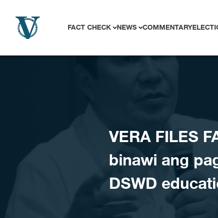
Skip to content
FACT CHECK
NEWS
COMMENTARY
ELECTI
VERA FILES F
binawi ang pa
DSWD educati