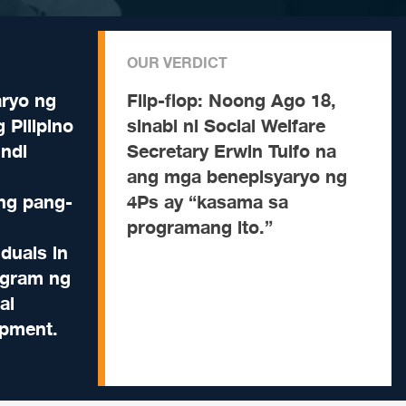
OUR VERDICT
ryo ng
Flip-flop:
Noong Ago 18,
 Pilipino
sinabi ni Social Welfare
indi
Secretary Erwin Tulfo na
ang mga benepisyaryo ng
ng pang-
4Ps ay “kasama sa
programang ito.”
iduals in
rogram ng
al
opment.