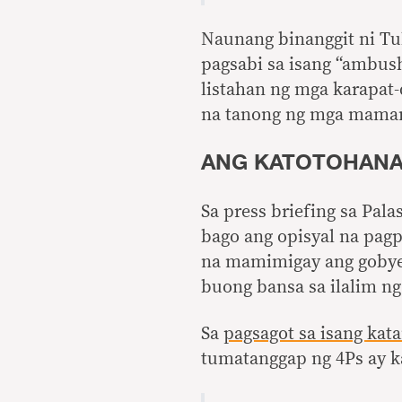
Naunang binanggit ni Tu
pagsabi sa isang “ambush
listahan ng mga karapa
na tanong ng mga mama
ANG KATOTOHAN
Sa press briefing sa Pal
bago ang opisyal na pagpa
na mamimigay ang gobyer
buong bansa sa ilalim n
Sa
pagsagot sa isang ka
tumatanggap ng 4Ps ay k