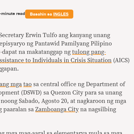
-minute read
Basahin sa
INGLES
 Secretary Erwin Tulfo ang kanyang unang
pisyaryo ng Pantawid Pamilyang Pilipino
t-dapat na makatanggap ng
tulong pang-
ssistance to Individuals in Crisis Situation
(AICS)
ggapan.
ang mga
tao
sa central office ng Department of
lopment (DSWD) sa Quezon City para sa unang
noong Sabado, Agosto 20, at nagkaroon ng mga
g paaralan sa
Zamboanga City
na nagsilbing
ang mga mag-aaral sa elementarya mula sa mga