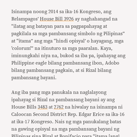
Isinampa noong 2014 sa ika-16 Kongreso, ang
Relampagos’
House Bill 3926
ay naghahangad na
“ilatag ang batayan para sa pagpapahayag at
pagkilala sa mga pambansang simbolo ng Pilipinas”
at “itama” ang mga “hindi opisyal’ o hayagang, mga
‘colorum'” na itinuturo sa mga paaralan. Kaya,
iminungkahi niya na, bukod sa iba pa, ipahayag ang
Philippine eagle bilang pambansang ibon, Adobo
bilang pambansang pagkain, at si Rizal bilang
pambansang bayani.
Ang iba pang mga panukala na naglalayong
ipahayag si Rizal na pambansang bayani ay ang
House Bills
3483
at
2762
na hiwalay na isinampa ni
Caloocan Second District Rep. Edgar Erice sa ika-16
at ika-17 Kongreso. Nais ng mga panukalang batas
na gawing opisyal na mga pambansang bayani ng
Pilipinas sina Rizal at Bonifacio para “itama [ang]