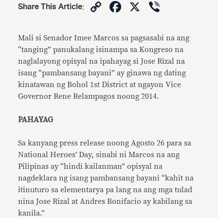
Copy
Facebook
X
Viber
Share This Article
:
Link
Mali si Senador Imee Marcos sa pagsasabi na ang
“tanging” panukalang isinampa sa Kongreso na
naglalayong opisyal na ipahayag si Jose Rizal na
isang “pambansang bayani” ay ginawa ng dating
kinatawan ng Bohol 1st District at ngayon Vice
Governor Rene Relampagos noong 2014.
PAHAYAG
Sa kanyang press release noong Agosto 26 para sa
National Heroes’ Day, sinabi ni Marcos na ang
Pilipinas ay “hindi kailanman” opisyal na
nagdeklara ng isang pambansang bayani “kahit na
itinuturo sa elementarya pa lang na ang mga tulad
nina Jose Rizal at Andres Bonifacio ay kabilang sa
kanila.”