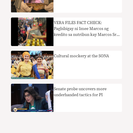
VERA FILES FACT CHECK:
Pagbibigay ni Imee Marcos ng
kredito sa nutribun kay Marcos Sr.
kailangan ng konteksto
Cultural mockery at the SONA
Senate probe uncovers more
underhanded tactics for PI