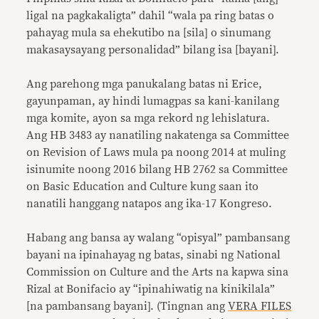
ligal na pagkakaligta” dahil “wala pa ring batas o
pahayag mula sa ehekutibo na [sila] o sinumang
makasaysayang personalidad” bilang isa [bayani].
Ang parehong mga panukalang batas ni Erice,
gayunpaman, ay hindi lumagpas sa kani-kanilang
mga komite, ayon sa mga rekord ng lehislatura.
Ang HB 3483 ay nanatiling nakatenga sa Committee
on Revision of Laws mula pa noong 2014 at muling
isinumite noong 2016 bilang HB 2762 sa Committee
on Basic Education and Culture kung saan ito
nanatili hanggang natapos ang ika-17 Kongreso.
Habang ang bansa ay walang “opisyal” pambansang
bayani na ipinahayag ng batas, sinabi ng National
Commission on Culture and the Arts na kapwa sina
Rizal at Bonifacio ay “ipinahiwatig na kinikilala”
[na pambansang bayani]. (Tingnan ang
VERA FILES