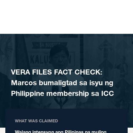
Skip to content
VERA FILES FACT CHECK:
Marcos bumaligtad sa isyu ng
Philippine membership sa ICC
WHAT WAS CLAIMED
Walang intensyon ang Pilipinas na muling