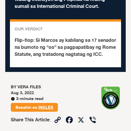
sumali sa International Criminal Court.
OUR VERDICT
Flip-flop:
Si Marcos ay kabilang sa 17 senador
na bumoto ng “oo” sa pagpapatibay ng Rome
Statute, ang tratadong nagtatag ng ICC.
BY
VERA FILES
Aug 3, 2022
3-minute read
Basahin sa
INGLES
Copy
Facebook
X
Viber
Share This Article
:
Link