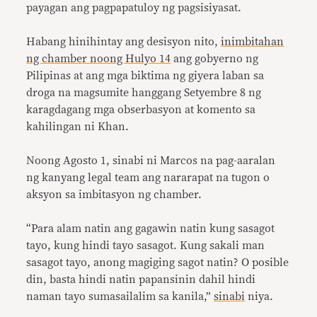
payagan ang pagpapatuloy ng pagsisiyasat.
Habang hinihintay ang desisyon nito,
inimbitahan
ng chamber noong Hulyo 14
ang gobyerno ng
Pilipinas at ang mga biktima ng giyera laban sa
droga na magsumite hanggang Setyembre 8 ng
karagdagang mga obserbasyon at komento sa
kahilingan ni Khan.
Noong Agosto 1, sinabi ni Marcos na pag-aaralan
ng kanyang legal team ang nararapat na tugon o
aksyon sa imbitasyon ng chamber.
“Para alam natin ang gagawin natin kung sasagot
tayo, kung hindi tayo sasagot. Kung sakali man
sasagot tayo, anong magiging sagot natin? O posible
din, basta hindi natin papansinin dahil hindi
naman tayo sumasailalim sa kanila,”
sinabi
niya.