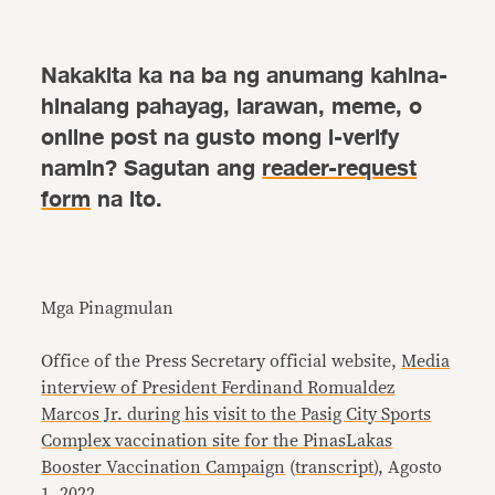
Nakakita ka na ba ng anumang kahina-
hinalang pahayag, larawan, meme, o
online post na gusto mong i-verify
namin? Sagutan ang
reader-request
form
na ito.
Mga Pinagmulan
Office of the Press Secretary official website,
Media
interview of President Ferdinand Romualdez
Marcos Jr. during his visit to the Pasig City Sports
Complex vaccination site for the PinasLakas
Booster Vaccination Campaign
(
transcript
), Agosto
1, 2022