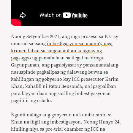
Noong Setyembre 2021, ang mga proseso sa ICC ay
umusad sa isang
imbestigasyon sa umano’y mga
krimen laban sa sangkatauhan kaugnay ng
pagsugpo ng pamahalaan sa ilegal na droga
.
Gayunpaman, ang pagsisiyasat ay pansamantalang
nasuspinde pagkalipas ng
dalawang buwan
sa
kahilingan ng gobyerno kay ICC prosecutor Karim
Khan, kahalili ni Fatou Bensouda, na ipagpaliban
para bigyan daan ang sariling imbestigasyon at
paglilitis ng estado.
Ngunit nabigo ang gobyerno na kumbinsihin si
Khan na itigil ang imbestigasyon. Noong Hunyo 24,
hiniling niya sa pre-trial chamber ng ICC na