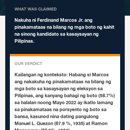
WHAT WAS CLAIMED
Nakuha ni Ferdinand Marcos Jr. ang
pinakamataas na bilang ng mga boto ng kahit
na sinong kandidato sa kasaysayan ng
Pilipinas.
OUR VERDICT
Kailangan ng konteksto:
Habang si Marcos
ang nakakuha ng pinakamataas na bilang ng
mga boto sa kasaysayan ng eleksyon sa
Pilipinas, ang kanyang bahagi ng boto (58.7%)
sa halalan noong Mayo 2022 ay ikatlo lamang
sa pinakamataas na porsyento ng boto sa
bansa, kasunod nina dating pangulong
Manuel L. Quezon (67.9 %, 1935) at Ramon