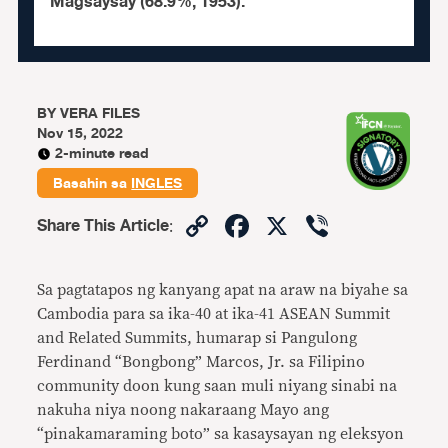
Magsaysay (68.9%, 1953).
BY
VERA FILES
Nov 15, 2022
2-minute read
Basahin sa
INGLES
Copy
Facebook
X
Viber
Share This Article
:
Link
Sa pagtatapos ng kanyang apat na araw na biyahe sa
Cambodia para sa ika-40 at ika-41 ASEAN Summit
and Related Summits, humarap si Pangulong
Ferdinand “Bongbong” Marcos, Jr. sa Filipino
community doon kung saan muli niyang sinabi na
nakuha niya noong nakaraang Mayo ang
“pinakamaraming boto” sa kasaysayan ng eleksyon