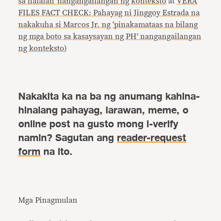
sa halalan’ nangangailangan ng konteksto
at
VERA
FILES FACT CHECK: Pahayag ni Jinggoy Estrada na
nakakuha si Marcos Jr. ng ‘pinakamataas na bilang
ng mga boto sa kasaysayan ng PH’ nangangailangan
ng konteksto
)
Nakakita ka na ba ng anumang kahina-
hinalang pahayag, larawan, meme, o
online post na gusto mong i-verify
namin? Sagutan ang
reader-request
form
na ito.
Mga Pinagmulan