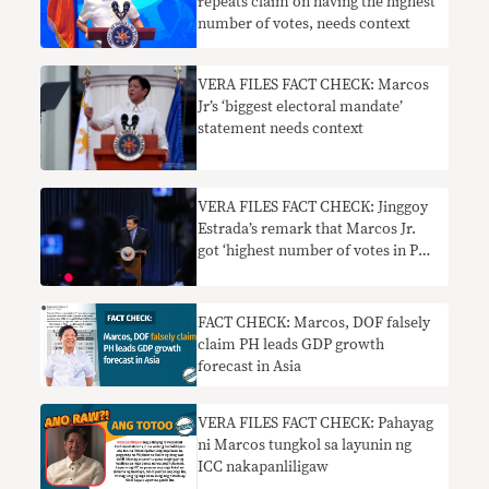
repeats claim on having the highest
number of votes, needs context
VERA FILES FACT CHECK: Marcos
Jr’s ‘biggest electoral mandate’
statement needs context
VERA FILES FACT CHECK: Jinggoy
Estrada’s remark that Marcos Jr.
got ‘highest number of votes in PH
history’ needs context
FACT CHECK: Marcos, DOF falsely
claim PH leads GDP growth
forecast in Asia
VERA FILES FACT CHECK: Pahayag
ni Marcos tungkol sa layunin ng
ICC nakapanliligaw