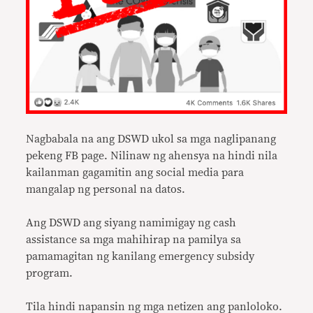
Nagbabala na ang DSWD ukol sa mga naglipanang
pekeng FB page. Nilinaw ng ahensya na hindi nila
kailanman gagamitin ang social media para
mangalap ng personal na datos.
Ang DSWD ang siyang namimigay ng cash
assistance sa mga mahihirap na pamilya sa
pamamagitan ng kanilang emergency subsidy
program.
Tila hindi napansin ng mga netizen ang panloloko.