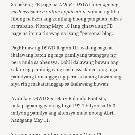
Sa pekeng FB page na
DOLE – DSWD inter agency
cash assistance online application
, sinulat ng libu-
libong netizen ang kanilang buong pangalan, adres
at trabaho. Nitong Mayo 10 lang ginawa ang FB
page na ito na tinawag na isang “personal blog.”
Paglilinaw ng DSWD Region III, walang bago at
ikalawang batch ng mga pamilyang tatanggap ng
pera mula sa ahensya. Dahil dalawang buwan ang
sakop ng pamimigay ng cash assistance, ang mga
pamilyang tumanggap ng pera sa unang buwan ang
siya ring makatatanggap sa ikalawang buwan.
Ayon kay DSWD Secretary Rolando Bautista,
nakapagpamigay na ng higit P92.1 bilyon sa 16.3
milyong pamilya ang ahensya mula noong Abril
hanggang May 11.
Sa isang press conference noong Mayo 12,