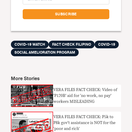
COVID-19 WATCH
FACT CHECK FILIPINO
COVID-19
SOCIAL AMELIORATION PROGRAM
More Stories
VERA FILES FACT CHECK: Video of
‘P120B’ aid for ‘no work, no pay’
workers MISLEADING
VERA FILES FACT CHECK: P5k to
P8k gov’t assistance is NOT for the
‘poor and rich’