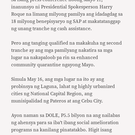
inanunsyo ni Presidential Spokesperson Harry
Roque na limang milyong pamilya ang idadagdag sa
18 milyong benepisyaryo ng SAP at makatatanggap
ng unang tranche ng cash assistance.
Pero ang tanging qualified na makakuha ng second
tranche ay ang mga pamilyang nakatira sa mga
lugar na nakapaloob pa rin sa enhanced
community quarantine ngayong Mayo.
Simula May 16, ang mga lugar na ito ay ang
probinsya ng Laguna, lahat ng highly urbanized
cities ng National Capital Region, ang
munisipalidad ng Pateros at ang Cebu City.
Ayon naman sa DOLE, P5.5 bilyon na ang nailabas
ng ahensya para sa iba’t ibang social amelioration
programs na kanilang pinatatakbo. Higit isang