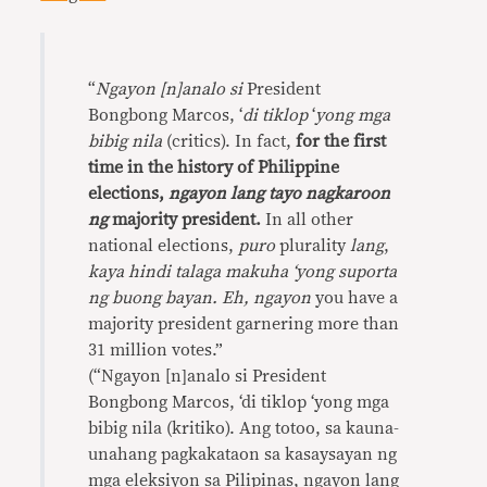
“
Ngayon [n]analo si
President
Bongbong Marcos, ‘
di tiklop
‘
yong mga
bibig nila
(critics). In fact,
for the first
time in the history of Philippine
elections,
ngayon lang tayo nagkaroon
ng
majority president.
In all other
national elections,
puro
plurality
lang
,
kaya hindi talaga makuha ‘yong suporta
ng buong bayan. Eh, ngayon
you have a
majority president garnering more than
31 million votes.”
(“Ngayon [n]analo si President
Bongbong Marcos, ‘di tiklop ‘yong mga
bibig nila (kritiko). Ang totoo, sa kauna-
unahang pagkakataon sa kasaysayan ng
mga eleksiyon sa Pilipinas, ngayon lang