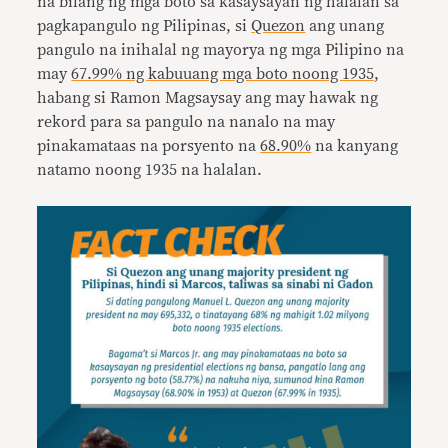
na bilang ng mga boto sa kasaysayan ng halalan sa
pagkapangulo ng Pilipinas, si
Quezon
ang unang
pangulo na inihalal ng mayorya ng mga Pilipino na
may
67.99% ng kabuuang mga boto noong 1935
,
habang si Ramon Magsaysay ang may hawak ng
rekord para sa pangulo na nanalo na may
pinakamataas na porsyento na
68.90%
na kanyang
natamo noong 1935 na halalan.