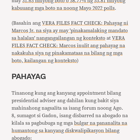
may
31.63 milyong boto o 58.77% ng 53.81 milyong
kabuuang mga boto na noong Mayo 2022 polls
.
(Basahin ang
VERA FILES FACT CHECK: Pahayag ni
Marcos Jr. na siya ay may ‘pinakamalaking mandato
sa halalan’ nangangailangan ng konteksto
at
VERA
FILES FACT CHECK: Marcos inulit ang pahayag na
nakakuha siya ng pinakamataas na bilang ng mga
boto, kailangan ng konteksto
)
PAHAYAG
Tinanong kung ang kanyang appointment bilang
presidential adviser ang dahilan kung bakit siya
mahinahong nagsalita sa isang forum noong Ago.
8, sumagot si Gadon, isang disbarred na abogado na
kilala sa pagbubuga ng mga
bulgar na pananalita na
humantong sa kanyang diskwalipikasyon bilang
abogado
: