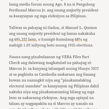
isang media forum noong Ago. 8 na si Pangulong
Ferdinand Marcos Jr. ang unang majority president
sa kasaysayan ng mga eleksiyon sa Pilipinas.
Taliwas sa pahayag ni Gadon, si Manuel L. Quezon
ang unang majority president ng bansa nakakuha
ng
695,332 boto
, o humigit-kumulang
68%
ng
mahigit 1.02 milyong boto noong 1935 elections.
Nauna nang pinabulaanan ng VERA Files Fact
Check ang dalawang magkatulad na pahayag ni
Marcos Jr. sa kanyang talumpati noong Hunyo 2022
at sa pagbisita sa Cambodia makaraan ang limang
buwan na nasungkit niya ang “pinakamalaking
electoral mandate” sa kasaysayan ng Pilipinas dahil
nakuha niya ang pinakamaraming bilang ng mga
boto sa nakaraang eleksyon. Ang mga opisyal na
talaan ay nagpapakita na si Marcos ay nanalo na