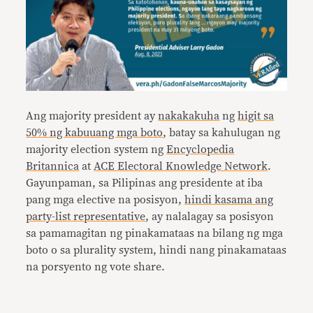
Ang majority president ay
nakakakuha
ng
higit sa
50% ng kabuuang mga boto
, batay sa kahulugan ng
majority election system ng
Encyclopedia
Britannica
at
ACE Electoral Knowledge Network
.
Gayunpaman, sa Pilipinas ang presidente at iba
pang mga elective na posisyon,
hindi kasama ang
party-list representative
, ay nalalagay sa posisyon
sa pamamagitan ng pinakamataas na bilang ng mga
boto o sa plurality system, hindi nang pinakamataas
na porsyento ng vote share.