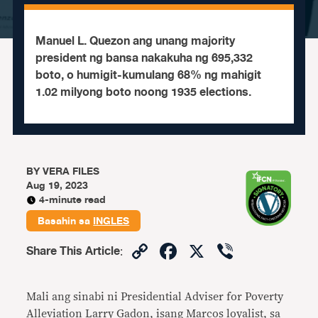
Manuel L. Quezon ang unang majority
president ng bansa nakakuha ng 695,332
boto, o humigit-kumulang 68% ng mahigit
1.02 milyong boto noong 1935 elections.
BY
VERA FILES
Aug 19, 2023
4-minute read
Basahin sa
INGLES
Copy
Facebook
X
Viber
Share This Article
:
Link
Mali ang sinabi ni Presidential Adviser for Poverty
Alleviation Larry Gadon, isang Marcos loyalist, sa