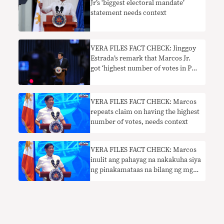
Jr’s ‘biggest electoral mandate’
statement needs context
VERA FILES FACT CHECK: Jinggoy
Estrada’s remark that Marcos Jr.
got ‘highest number of votes in PH
history’ needs context
VERA FILES FACT CHECK: Marcos
repeats claim on having the highest
number of votes, needs context
VERA FILES FACT CHECK: Marcos
inulit ang pahayag na nakakuha siya
ng pinakamataas na bilang ng mga
boto, kailangan ng konteksto