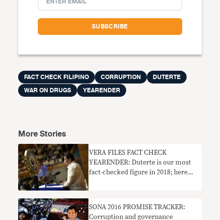
FACT CHECK FILIPINO
CORRUPTION
DUTERTE
WAR ON DRUGS
YEARENDER
More Stories
VERA FILES FACT CHECK
YEARENDER: Duterte is our most
fact-checked figure in 2018; here
are patterns that emerged from his
false claims
SONA 2016 PROMISE TRACKER:
Corruption and governance