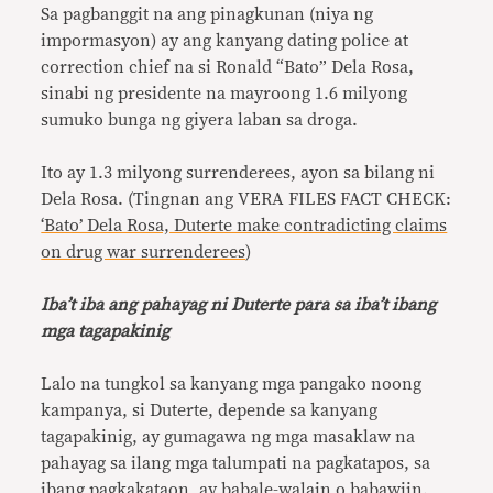
Sa pagbanggit na ang pinagkunan (niya ng
impormasyon) ay ang kanyang dating police at
correction chief na si Ronald “Bato” Dela Rosa,
sinabi ng presidente na mayroong 1.6 milyong
sumuko bunga ng giyera laban sa droga.
Ito ay 1.3 milyong surrenderees, ayon sa bilang ni
Dela Rosa. (Tingnan ang VERA FILES FACT CHECK:
‘Bato’ Dela Rosa, Duterte make contradicting claims
on drug war surrenderees
)
Iba’t iba ang pahayag ni Duterte para sa iba’t ibang
mga tagapakinig
Lalo na tungkol sa kanyang mga pangako noong
kampanya, si Duterte, depende sa kanyang
tagapakinig, ay gumagawa ng mga masaklaw na
pahayag sa ilang mga talumpati na pagkatapos, sa
ibang pagkakataon, ay babale-walain o babawiin.