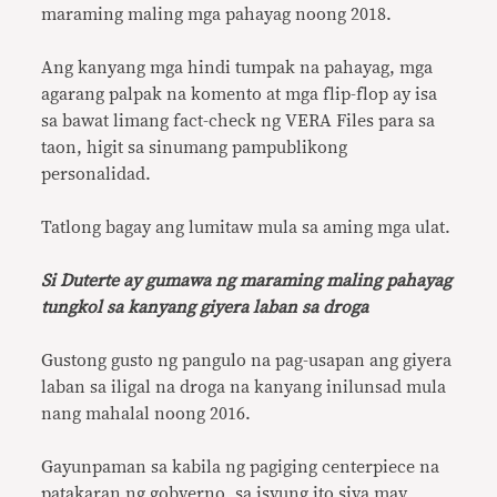
maraming maling mga pahayag noong 2018.
Ang kanyang mga hindi tumpak na pahayag, mga
agarang palpak na komento at mga flip-flop ay isa
sa bawat limang fact-check ng VERA Files para sa
taon, higit sa sinumang pampublikong
personalidad.
Tatlong bagay ang lumitaw mula sa aming mga ulat.
Si Duterte ay gumawa ng maraming maling pahayag
tungkol sa kanyang giyera laban sa droga
Gustong gusto ng pangulo na pag-usapan ang giyera
laban sa iligal na droga na kanyang inilunsad mula
nang mahalal noong 2016.
Gayunpaman sa kabila ng pagiging centerpiece na
patakaran ng gobyerno, sa isyung ito siya may