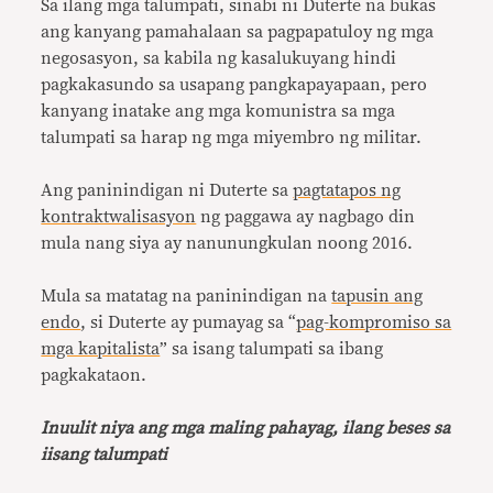
Sa ilang mga talumpati, sinabi ni Duterte na bukas
ang kanyang pamahalaan sa pagpapatuloy ng mga
negosasyon, sa kabila ng kasalukuyang hindi
pagkakasundo sa usapang pangkapayapaan, pero
kanyang inatake ang mga komunistra sa mga
talumpati sa harap ng mga miyembro ng militar.
Ang paninindigan ni Duterte sa
pagtatapos ng
kontraktwalisasyon
ng paggawa ay nagbago din
mula nang siya ay nanunungkulan noong 2016.
Mula sa matatag na paninindigan na
tapusin ang
endo
, si Duterte ay pumayag sa “
pag-kompromiso sa
mga kapitalista
” sa isang talumpati sa ibang
pagkakataon.
Inuulit niya ang mga maling pahayag, ilang beses sa
iisang talumpati