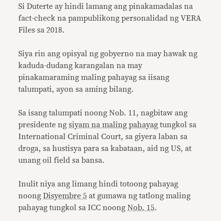
Si Duterte ay hindi lamang ang pinakamadalas na
fact-check na pampublikong personalidad ng VERA
Files sa 2018.
Siya rin ang opisyal ng gobyerno na may hawak ng
kaduda-dudang karangalan na may
pinakamaraming maling pahayag sa iisang
talumpati, ayon sa aming bilang.
Sa isang talumpati noong Nob. 11, nagbitaw ang
presidente ng
siyam na maling pahayag
tungkol sa
International Criminal Court, sa giyera laban sa
droga, sa hustisya para sa kabataan, aid ng US, at
unang oil field sa bansa.
Inulit niya ang limang hindi totoong pahayag
noong
Disyembre 5
at gumawa ng tatlong maling
pahayag tungkol sa ICC noong
Nob. 15
.