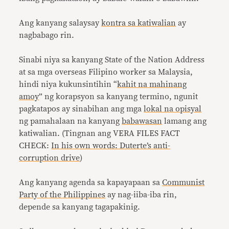
Ang kanyang salaysay
kontra sa katiwalian
ay
nagbabago rin.
Sinabi niya sa kanyang State of the Nation Address
at sa mga overseas Filipino worker sa Malaysia,
hindi niya kukunsintihin “
kahit na mahinang
amoy
” ng korapsyon sa kanyang termino, ngunit
pagkatapos ay sinabihan ang mga
lokal na opisyal
ng pamahalaan na kanyang
babawasan
lamang ang
katiwalian. (Tingnan ang VERA FILES FACT
CHECK:
In his own words: Duterte’s anti-
corruption drive
)
Ang kanyang agenda sa kapayapaan sa
Communist
Party of the Philippines
ay nag-iiba-iba rin,
depende sa kanyang tagapakinig.