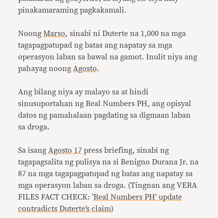
pinakamaraming pagkakamali.
Noong
Marso
, sinabi ni Duterte na 1,000 na mga
tagapagpatupad ng batas ang napatay sa mga
operasyon laban sa bawal na gamot. Inulit niya ang
pahayag noong
Agosto
.
Ang bilang niya ay malayo sa at hindi
sinusuportahan ng Real Numbers PH, ang opisyal
datos ng pamahalaan pagdating sa digmaan laban
sa droga.
Sa isang
Agosto 17
press briefing, sinabi ng
tagapagsalita ng pulisya na si Benigno Durana Jr. na
87 na mga tagapagpatupad ng batas ang napatay sa
mga operasyon laban sa droga. (Tingnan ang VERA
FILES FACT CHECK:
‘Real Numbers PH’ update
contradicts Duterte’s claim
)