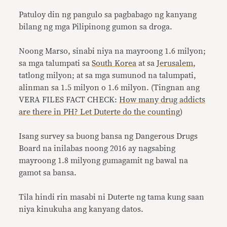
Patuloy din ng pangulo sa pagbabago ng kanyang
bilang ng mga Pilipinong gumon sa droga.
Noong Marso, sinabi niya na mayroong 1.6 milyon;
sa mga talumpati sa
South Korea
at sa
Jerusalem
,
tatlong milyon; at sa mga sumunod na talumpati,
alinman sa 1.5 milyon o 1.6 milyon. (Tingnan ang
VERA FILES FACT CHECK:
How many drug addicts
are there in PH? Let Duterte do the counting
)
Isang survey sa buong bansa ng Dangerous Drugs
Board na inilabas noong 2016 ay nagsabing
mayroong 1.8 milyong gumagamit ng bawal na
gamot sa bansa.
Tila hindi rin masabi ni Duterte ng tama kung saan
niya kinukuha ang kanyang datos.