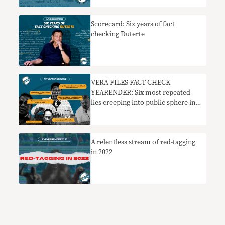
Scorecard: Six years of fact
checking Duterte
VERA FILES FACT CHECK
YEARENDER: Six most repeated
lies creeping into public sphere in
2022
A relentless stream of red-tagging
in 2022