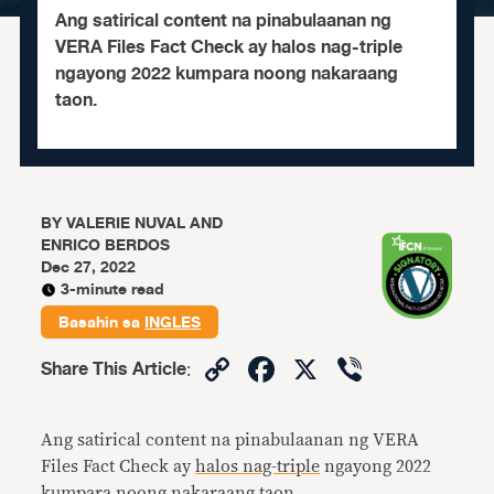
Ang satirical content na pinabulaanan ng
VERA Files Fact Check ay halos nag-triple
ngayong 2022 kumpara noong nakaraang
taon.
BY
VALERIE NUVAL AND
ENRICO BERDOS
Dec 27, 2022
3-minute read
Basahin sa
INGLES
Copy
Facebook
X
Viber
Share This Article
:
Link
Ang satirical content na pinabulaanan ng VERA
Files Fact Check ay
halos nag-triple
ngayong 2022
kumpara noong nakaraang taon.