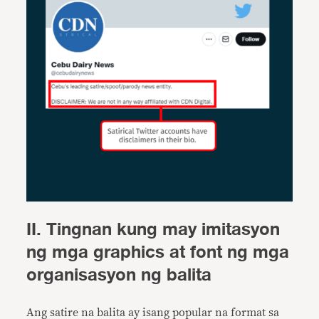
II.
Tingnan kung may imitasyon
ng mga graphics at font ng mga
organisasyon ng balita
Ang satire na balita ay isang popular na format sa