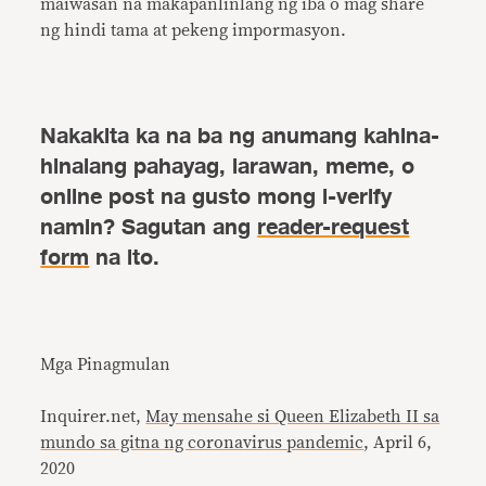
maiwasan na makapanlinlang ng iba o mag share
ng hindi tama at pekeng impormasyon.
Nakakita ka na ba ng anumang kahina-
hinalang pahayag, larawan, meme, o
online post na gusto mong i-verify
namin? Sagutan ang
reader-request
form
na ito.
Mga Pinagmulan
Inquirer.net,
May mensahe si Queen Elizabeth II sa
mundo sa gitna ng coronavirus pandemic
, April 6,
2020