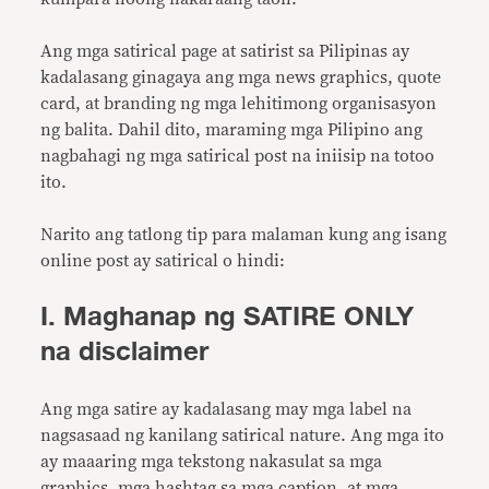
Ang mga satirical page at satirist sa Pilipinas ay
kadalasang ginagaya ang mga news graphics, quote
card, at branding ng mga lehitimong organisasyon
ng balita. Dahil dito, maraming mga Pilipino ang
nagbahagi ng mga satirical post na iniisip na totoo
ito.
Narito ang tatlong tip para malaman kung ang isang
online post ay satirical o hindi:
I. Maghanap ng SATIRE ONLY
na disclaimer
Ang mga satire ay kadalasang may mga label na
nagsasaad ng kanilang satirical nature. Ang mga ito
ay maaaring mga tekstong nakasulat sa mga
graphics, mga hashtag sa mga caption, at mga