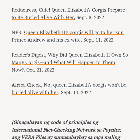
Reductress,
Cute! Queen Elizabeth’s Corgis Prepare
to Be Buried Alive With Her
, Sept. 8, 2022
NPR,
Queen Elizabeth II’s corgis will go to her son
Prince Andrew and his ex-wife
, Sept. 11, 2022
Reader’s Digest,
Why Did Queen Elizabeth II Own So
Many Corgis—and What Will Happen to Them
Now?
, Oct. 21, 2022
Africa Check,
No, queen Elizabeth’s corgis won’t be
buried alive with her
, Sept. 14, 2022
(Ginagabayan ng code of principles ng
International Fact-Checking Network sa Poynter,
ang VERA Files ay sumusubaybay sa mga maling