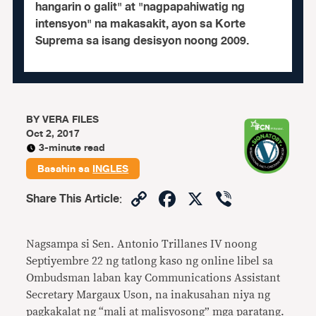
hangarin o galit" at "nagpapahiwatig ng
intensyon" na makasakit, ayon sa Korte
Suprema sa isang desisyon noong 2009.
BY
VERA FILES
Oct 2, 2017
3-minute read
Basahin sa
INGLES
Copy
Facebook
X
Viber
Share This Article
:
Link
Nagsampa si Sen. Antonio Trillanes IV noong
Septiyembre 22 ng tatlong kaso ng online libel sa
Ombudsman laban kay Communications Assistant
Secretary Margaux Uson, na inakusahan niya ng
pagkakalat ng “mali at malisyosong” mga paratang.