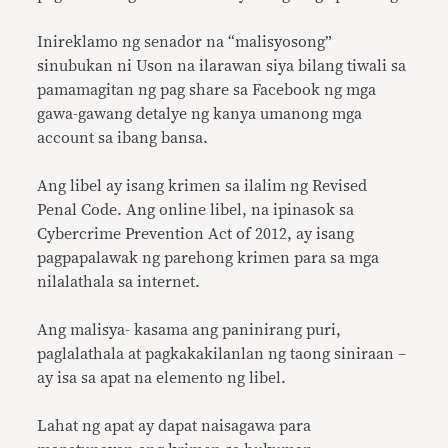
Inireklamo ng senador na “malisyosong”
sinubukan ni Uson na ilarawan siya bilang tiwali sa
pamamagitan ng pag share sa Facebook ng mga
gawa-gawang detalye ng kanya umanong mga
account sa ibang bansa.
Ang libel ay isang krimen sa ilalim ng Revised
Penal Code. Ang online libel, na ipinasok sa
Cybercrime Prevention Act of 2012, ay isang
pagpapalawak ng parehong krimen para sa mga
nilalathala sa internet.
Ang malisya- kasama ang paninirang puri,
paglalathala at pagkakakilanlan ng taong siniraan –
ay isa sa apat na elemento ng libel.
Lahat ng apat ay dapat naisagawa para