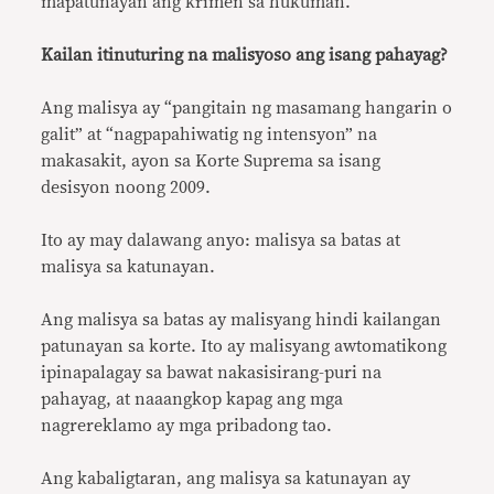
mapatunayan ang krimen sa hukuman.
Kailan itinuturing na malisyoso ang isang pahayag?
Ang malisya ay “pangitain ng masamang hangarin o
galit” at “nagpapahiwatig ng intensyon” na
makasakit, ayon sa Korte Suprema sa isang
desisyon noong 2009.
Ito ay may dalawang anyo: malisya sa batas at
malisya sa katunayan.
Ang malisya sa batas ay malisyang hindi kailangan
patunayan sa korte. Ito ay malisyang awtomatikong
ipinapalagay sa bawat nakasisirang-puri na
pahayag, at naaangkop kapag ang mga
nagrereklamo ay mga pribadong tao.
Ang kabaligtaran, ang malisya sa katunayan ay