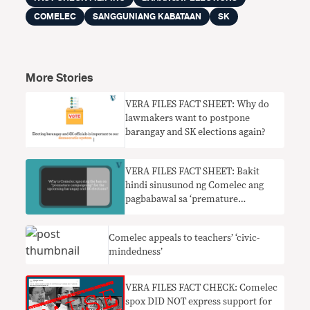
COMELEC
SANGGUNIANG KABATAAN
SK
More Stories
VERA FILES FACT SHEET: Why do
lawmakers want to postpone
barangay and SK elections again?
VERA FILES FACT SHEET: Bakit
hindi sinusunod ng Comelec ang
pagbabawal sa ‘premature
campaigning’ sa Barangay at SK
elections?
Comelec appeals to teachers’ ‘civic-
mindedness’
VERA FILES FACT CHECK: Comelec
spox DID NOT express support for