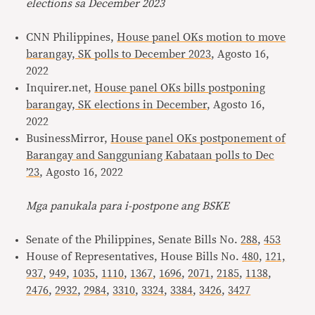
elections sa December 2023
CNN Philippines,
House panel OKs motion to move
barangay, SK polls to December 2023
, Agosto 16,
2022
Inquirer.net,
House panel OKs bills postponing
barangay, SK elections in December
, Agosto 16,
2022
BusinessMirror,
House panel OKs postponement of
Barangay and Sangguniang Kabataan polls to Dec
’23
, Agosto 16, 2022
Mga panukala para i-postpone ang BSKE
Senate of the Philippines, Senate Bills No.
288
,
453
House of Representatives, House Bills No.
480
,
121,
937
,
949
,
1035
,
1110
,
1367
,
1696
,
2071
,
2185
,
1138
,
2476
,
2932
,
2984
,
3310
,
3324
,
3384
,
3426
,
3427