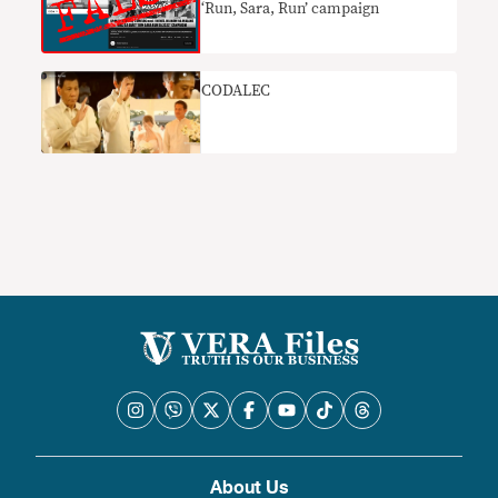
‘Run, Sara, Run’ campaign
CODALEC
About Us