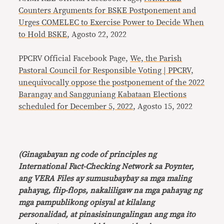
Counters Arguments for BSKE Postponement and
Urges COMELEC to Exercise Power to Decide When
to Hold BSKE
, Agosto 22, 2022
PPCRV Official Facebook Page,
We, the Parish
Pastoral Council for Responsible Voting | PPCRV,
unequivocally oppose the postponement of the 2022
Barangay and Sangguniang Kabataan Elections
scheduled for December 5, 2022
, Agosto 15, 2022
(Ginagabayan ng code of principles ng
International Fact-Checking Network sa Poynter,
ang VERA Files ay sumusubaybay sa mga maling
pahayag, flip-flops, nakaliligaw na mga pahayag ng
mga pampublikong opisyal at kilalang
personalidad, at pinasisinungalingan ang mga ito