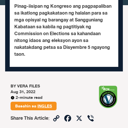
Pinag-iisipan ng Kongreso ang pagpapaliban
sa ikatlong pagkakataon ng halalan para sa
mga opisyal ng barangay at Sangguniang
Kabataan sa kabila ng pagtitiyak ng
Commission on Elections sa kahandaan
nitong idaos ang eleksyon ayon sa
nakatakdang petsa sa Disyembre 5 ngayong
taon.
BY
VERA FILES
Aug 31, 2022
2-minute read
Basahin sa
INGLES
Copy
Facebook
X
Viber
Share This Article
:
Link