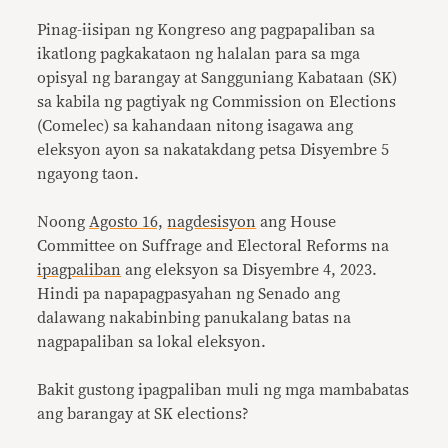
Pinag-iisipan ng Kongreso ang pagpapaliban sa
ikatlong pagkakataon ng halalan para sa mga
opisyal ng barangay at Sangguniang Kabataan (SK)
sa kabila ng pagtiyak ng Commission on Elections
(Comelec) sa kahandaan nitong isagawa ang
eleksyon ayon sa nakatakdang petsa Disyembre 5
ngayong taon.
Noong
Agosto 16,
nagdesisyon
ang House
Committee on Suffrage and Electoral Reforms na
ipagpaliban
ang eleksyon sa Disyembre 4, 2023.
Hindi pa napapagpasyahan ng Senado ang
dalawang nakabinbing panukalang batas na
nagpapaliban sa lokal eleksyon.
Bakit gustong ipagpaliban muli ng mga mambabatas
ang barangay at SK elections?