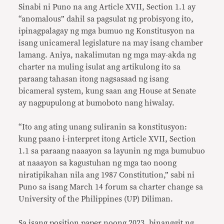
Sinabi ni Puno na ang Article XVII, Section 1.1 ay
“
anomalous” dahil sa pagsulat ng probisyong ito,
ipinagpalagay ng mga bumuo ng Konstitusyon na
isang unicameral legislature na may isang chamber
lamang. Aniya, nakalimutan ng mga may-akda ng
charter na muling isulat ang artikulong ito sa
paraang tahasan itong nagsasaad ng isang
bicameral system, kung saan ang House at Senate
ay nagpupulong at bumoboto nang hiwalay.
“Ito ang ating unang suliranin sa konstitusyon:
kung paano i-interpret itong Article XVII, Section
1.1 sa paraang naaayon sa layunin ng mga bumubuo
at naaayon sa kagustuhan ng mga tao noong
niratipikahan nila ang 1987 Constitution,” sabi ni
Puno sa isang March 14 forum sa charter change sa
University of the Philippines (UP) Diliman.
Sa isang position paper noong 2023, binanggit ng