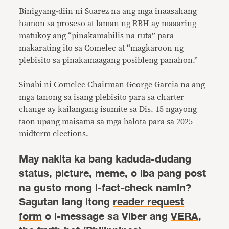
Binigyang-diin ni Suarez na ang mga inaasahang
hamon sa proseso at laman ng RBH ay maaaring
matukoy ang “pinakamabilis na ruta” para
makarating ito sa Comelec at “magkaroon ng
plebisito sa pinakamaagang posibleng panahon.”
Sinabi ni Comelec Chairman George Garcia na ang
mga tanong sa isang plebisito para sa charter
change ay kailangang isumite sa Dis. 15 ngayong
taon upang maisama sa mga balota para sa 2025
midterm elections.
May nakita ka bang kaduda-dudang
status, picture, meme, o iba pang post
na gusto mong i-fact-check namin?
Sagutan lang itong
reader request
form
o i-message sa Viber ang
VERA,