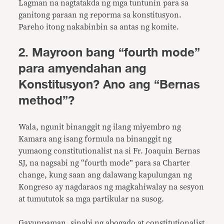
Lagman na nagtatakda ng mga tuntunin para sa
ganitong paraan ng reporma sa konstitusyon.
Pareho itong nakabinbin sa antas ng komite.
2. Mayroon bang “fourth mode”
para amyendahan ang
Konstitusyon? Ano ang “Bernas
method”?
Wala, ngunit binanggit ng ilang miyembro ng
Kamara ang isang formula na binanggit ng
yumaong constitutionalist na si Fr. Joaquin Bernas
SJ, na nagsabi ng “fourth mode” para sa Charter
change, kung saan ang dalawang kapulungan ng
Kongreso ay nagdaraos ng magkahiwalay na sesyon
at tumututok sa mga partikular na susog.
Gayunpaman, sinabi ng abogado at constitutionalist