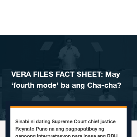
Skip to content
VERA FILES FACT SHEET: May
‘fourth mode’ ba ang Cha-cha?
Sinabi ni dating Supreme Court chief justice
Reynato Puno na ang pagpapatibay ng
ganoong interpretasyon para ipasa ang RBH