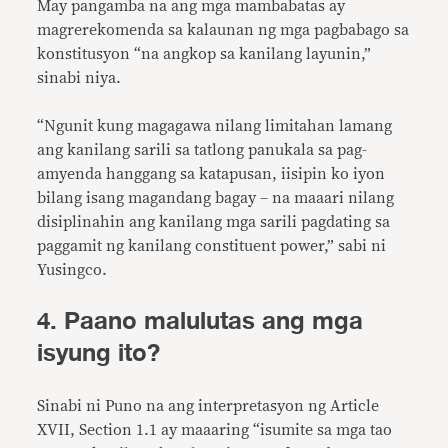
May pangamba na ang mga mambabatas ay
magrerekomenda sa kalaunan ng mga pagbabago sa
konstitusyon “na angkop sa kanilang layunin,”
sinabi niya.
“Ngunit kung magagawa nilang limitahan lamang
ang kanilang sarili sa tatlong panukala sa pag-
amyenda hanggang sa katapusan, iisipin ko iyon
bilang isang magandang bagay – na maaari nilang
disiplinahin ang kanilang mga sarili pagdating sa
paggamit ng kanilang constituent power,” sabi ni
Yusingco.
4. Paano malulutas ang mga
isyung ito?
Sinabi ni Puno na ang interpretasyon ng Article
XVII, Section 1.1 ay maaaring “isumite sa mga tao