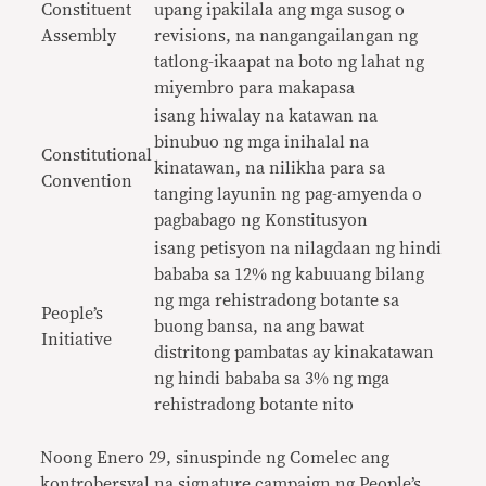
Constituent
upang ipakilala ang mga susog o
Assembly
revisions, na nangangailangan ng
tatlong-ikaapat na boto ng lahat ng
miyembro para makapasa
isang hiwalay na katawan na
binubuo ng mga inihalal na
Constitutional
kinatawan, na nilikha para sa
Convention
tanging layunin ng pag-amyenda o
pagbabago ng Konstitusyon
isang petisyon na nilagdaan ng hindi
bababa sa 12% ng kabuuang bilang
ng mga rehistradong botante sa
People’s
buong bansa, na ang bawat
Initiative
distritong pambatas ay kinakatawan
ng hindi bababa sa 3% ng mga
rehistradong botante nito
Noong Enero 29, sinuspinde ng Comelec ang
kontrobersyal na signature campaign ng People
’
s