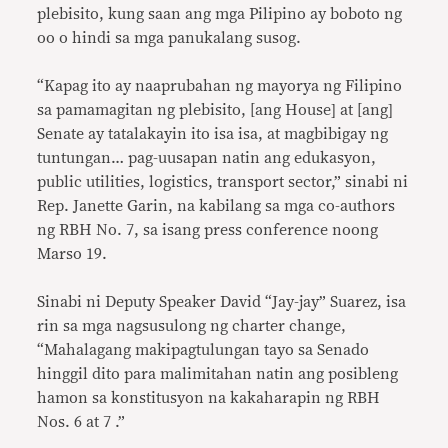
plebisito, kung saan ang mga Pilipino ay boboto ng
oo o hindi sa mga panukalang susog.
“
Kapag ito ay naaprubahan ng mayorya ng Filipino
sa pamamagitan ng plebisito, [ang House] at [ang]
Senate ay tatalakayin ito isa isa, at magbibigay ng
tuntungan… pag-uusapan natin ang edukasyon,
public utilities, logistics, transport sector,” sinabi ni
Rep. Janette Garin, na kabilang sa mga co-authors
ng RBH No. 7, sa isang press conference noong
Marso 19.
Sinabi ni Deputy Speaker David
“
Jay-jay” Suarez, isa
rin sa mga nagsusulong ng charter change,
“
Mahalagang makipagtulungan tayo sa Senado
hinggil dito para malimitahan natin ang posibleng
hamon sa konstitusyon na kakaharapin ng RBH
Nos. 6 at 7 .”