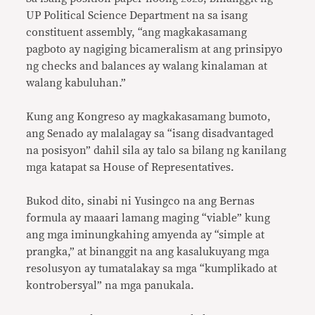
UP Political Science Department na sa isang
constituent assembly, “ang magkakasamang
pagboto ay nagiging bicameralism at ang prinsipyo
ng checks and balances ay walang kinalaman at
walang kabuluhan.”
Kung ang Kongreso ay magkakasamang bumoto,
ang Senado ay malalagay sa “isang disadvantaged
na posisyon” dahil sila ay talo sa bilang ng kanilang
mga katapat sa House of Representatives.
Bukod dito, sinabi ni Yusingco na ang Bernas
formula ay maaari lamang maging “viable” kung
ang mga iminungkahing amyenda ay “simple at
prangka,” at binanggit na ang kasalukuyang mga
resolusyon ay tumatalakay sa mga “kumplikado at
kontrobersyal” na mga panukala.