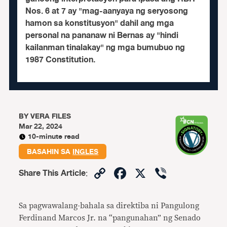
Nos. 6 at 7 ay "mag-aanyaya ng seryosong
hamon sa konstitusyon" dahil ang mga
personal na pananaw ni Bernas ay "hindi
kailanman tinalakay" ng mga bumubuo ng
1987 Constitution.
BY
VERA FILES
Mar 22, 2024
10-minute read
BASAHIN SA
INGLES
Copy
Facebook
X
Viber
Share This Article
:
Link
Sa pagwawalang-bahala sa direktiba ni Pangulong
Ferdinand Marcos Jr. na
“
pangunahan” ng Senado