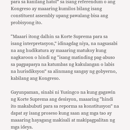
para sa kanilang hatol” sa isang referendum o ang
Kongreso ay maaaring kumilos bilang isang
constituent assembly upang pawalang-bisa ang
probisyong ito.
“Maaari itong dalhin sa Korte Suprema para sa
isang interpretasyon,” idinagdag niya, na nagsasabi
na ang hudikatura ay maaaring matukoy kung
nagkaroon o hindi ng “isang matinding pag-abuso
sa pagpapasya na katumbas ng kakulangan o labis
na hurisdiksyon” sa alinmang sangay ng gobyerno,
kabilang ang Kongreso.
Gayunpaman, sinabi ni Yusingco na kung gagawin
ng Korte Suprema ang desisyon, maaaring “hindi
ito makabubuti para sa reporma sa konstitusyon” na
dapat ay isang proseso kung saan ang mga tao ay
maaaring hayagang makisali at makipagpalitan ng
mga ideya.