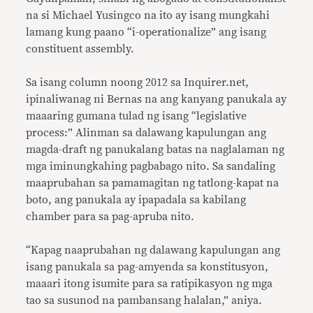
na si Michael Yusingco na ito ay isang mungkahi
lamang kung paano “i-operationalize” ang isang
constituent assembly.
Sa isang column noong 2012 sa Inquirer.net,
ipinaliwanag ni Bernas na ang kanyang panukala ay
maaaring gumana tulad ng isang
“
legislative
process:” Alinman sa dalawang kapulungan ang
magda-draft ng panukalang batas na naglalaman ng
mga iminungkahing pagbabago nito. Sa sandaling
maaprubahan sa pamamagitan ng tatlong-kapat na
boto, ang panukala ay ipapadala sa kabilang
chamber para sa pag-apruba nito.
“Kapag naaprubahan ng dalawang kapulungan ang
isang panukala sa pag-amyenda sa konstitusyon,
maaari itong isumite para sa ratipikasyon ng mga
tao sa susunod na pambansang halalan,” aniya.