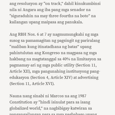
ang resolusyon ay
“
on track,” dahil kinukumbinsi
nila ni Angara ang iba pang mga senador na
“
siguraduhin na may three-fourths na boto” na
kailangan upang maipasa ang panukala.
Ang RBH Nos. 6 at 7 ay nagmumungkahi ng mga
susog sa pamamagitan ng pagsingit ng pariralang
“maliban kung itinatadhana ng batas” upang
pahintulutan ang Kongreso na magpasa ng mga
hakbang na magtatanggal sa 40% na limitasyon sa
pagmamay-ari ng mga public utility (Section 11,
Article XII), mga pangunahing institusyong pang-
edukasyon (Section 4, Article XIV) at advertising
(Section 11, Article XVI).
Nauna nang sinabi ni Marcos na ang 1987
Constitution ay “hindi isinulat para sa isang
globalized world,” na nagbibigay-katwiran sa
pangangailangan para sa mga pagbabago upang