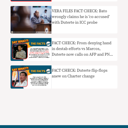
VERA FILES FACT CHECK: Bato
wrongly claims he is ‘co-accused’
with Duterte in ICC probe
FACT CHECK: From denying hand
in destab efforts vs Marcos,
Duterte now calls on AFP and PNP
to thwart Cha-cha moves
FACT CHECK: Duterte flip-flops
anew on Charter change