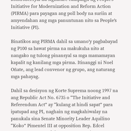
Initiative for Modernization and Reform Action
(PIRMA) para payagan ang poll body na suriin at
amyendahan ang mga panuntunan nito sa People
’
s
Initiative (PI).
Binatikos ang PIRMA dahil sa umano’y pagbabayad
ng P100 sa bawat pirma na makukuha nito at
nangako ng tulong pinansyal sa mga mamamayan
kapalit ng kanilang mga pirma. Itinanggi ni Noel
Oñate, ang lead convenor ng grupo, ang naturang
mga pahayag.
Dahil sa desisyon ng Korte Suprema noong 1997 na
ang Republic Act No. 6735 o
“
The Initiative and
Referendum Act” ay
“
kulang at hindi sapat” para
ipatupad ang PI, naghain ng magkahiwalay na
panukala sina Senate Minority Leader Aquilino
“
Koko” Pimentel III at opposition Rep. Edcel