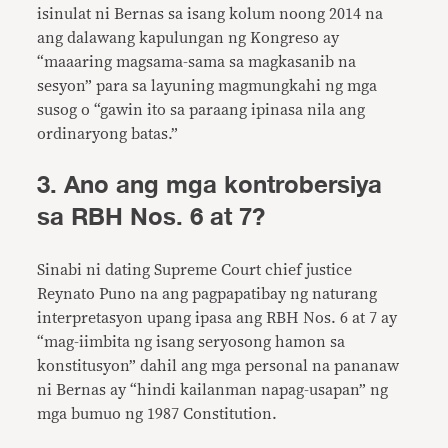
isinulat ni Bernas sa isang kolum noong 2014 na
ang dalawang kapulungan ng Kongreso ay
“maaaring magsama-sama sa magkasanib na
sesyon” para sa layuning magmungkahi ng mga
susog o “gawin ito sa paraang ipinasa nila ang
ordinaryong batas.”
3. Ano ang mga kontrobersiya
sa RBH Nos. 6 at 7?
Sinabi ni dating Supreme Court chief justice
Reynato Puno na ang pagpapatibay ng naturang
interpretasyon upang ipasa ang RBH Nos. 6 at 7 ay
“mag-iimbita ng isang seryosong hamon sa
konstitusyon” dahil ang mga personal na pananaw
ni Bernas ay “hindi kailanman napag-usapan” ng
mga bumuo ng 1987 Constitution.