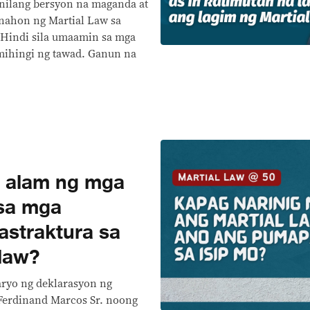
anilang bersyon na maganda at
nahon ng Martial Law sa
. Hindi sila umaamin sa mga
umihingi ng tawad. Ganun na
 alam ng mga
 sa mga
astraktura sa
 law?
aryo ng deklarasyon ng
 Ferdinand Marcos Sr. noong