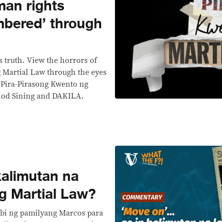
man rights
mbered’ through
s truth. View the horrors of
g Martial Law through the eyes
t "Pira-Pirasong Kwento ng
klod Sining and DAKILA.
kalimutan na
g Martial Law?
sabi ng pamilyang Marcos para