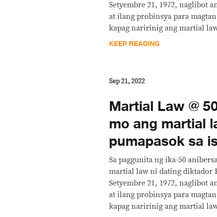
Setyembre 21, 1972, naglibot 
at ilang probinsya para magtan
kapag naririnig ang martial la
KEEP READING
Sep 21, 2022
Martial Law @ 50
mo ang martial 
pumapasok sa i
Sa paggunita ng ika-50 anibers
martial law ni dating diktador
Setyembre 21, 1972, naglibot 
at ilang probinsya para magtan
kapag naririnig ang martial la