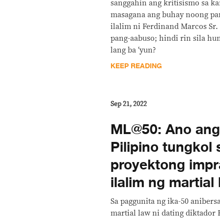
sanggahin ang kritisismo sa k
masagana ang buhay noong pa
ilalim ni Ferdinand Marcos Sr
pang-aabuso; hindi rin sila h
lang ba ‘yun?
KEEP READING
Sep 21, 2022
ML@50: Ano ang
Pilipino tungkol
proyektong impr
ilalim ng martial
Sa paggunita ng ika-50 anibers
martial law ni dating diktador