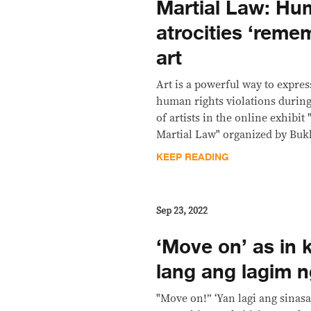
Martial Law: Hu
atrocities ‘reme
art
Art is a powerful way to expres
human rights violations durin
of artists in the online exhibi
Martial Law" organized by Bu
KEEP READING
Sep 23, 2022
‘Move on’ as in 
lang ang lagim n
"Move on!” ‘Yan lagi ang sina