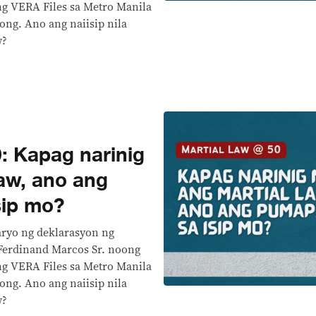
ang VERA Files sa Metro Manila
ong. Ano ang naiisip nila
w?
: Kapag narinig
law, ano ang
sip mo?
aryo ng deklarasyon ng
 Ferdinand Marcos Sr. noong
ang VERA Files sa Metro Manila
ong. Ano ang naiisip nila
w?