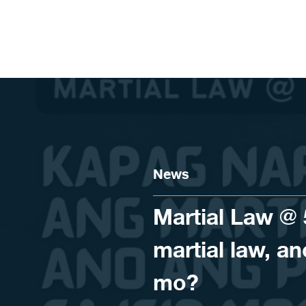
Skip to content
News
Martial Law @
martial law, a
mo?