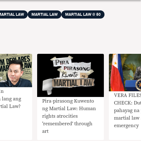
MARTIAL LAW
MARTIAL LAW
MARTIAL LAW @ 50
in
VERA FILE
 lang ang
Pira-pirasong Kuwento
CHECK: Dute
tial Law?
ng Martial Law: Human
pahayag na
rights atrocities
martial law 
‘remembered’ through
emergency
art