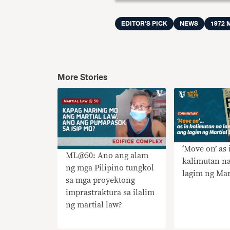
EDITOR'S PICK
NEWS
1972 
More Stories
‘Move on’ as 
ML@50: Ano ang alam
kalimutan na
ng mga Pilipino tungkol
lagim ng Mar
sa mga proyektong
imprastraktura sa ilalim
ng martial law?