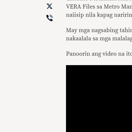
X
VERA Files sa Metro Man
Viber
naiisip nila kapag nariri
May mga nagsabing tahim
nakaalala sa mga malala
Panoorin ang video na it