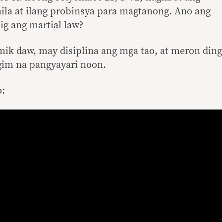
ila at ilang probinsya para magtanong. Ano ang
nig ang martial law?
ik daw, may disiplina ang mga tao, at meron ding
gim na pangyayari noon.
o: