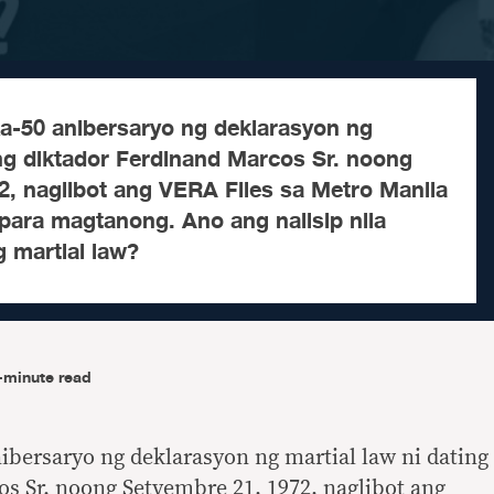
ka-50 anibersaryo ng deklarasyon ng
ing diktador Ferdinand Marcos Sr. noong
2, naglibot ang VERA Files sa Metro Manila
 para magtanong. Ano ang naiisip nila
g martial law?
-minute read
nibersaryo ng deklarasyon ng martial law ni dating
s Sr. noong Setyembre 21, 1972, naglibot ang