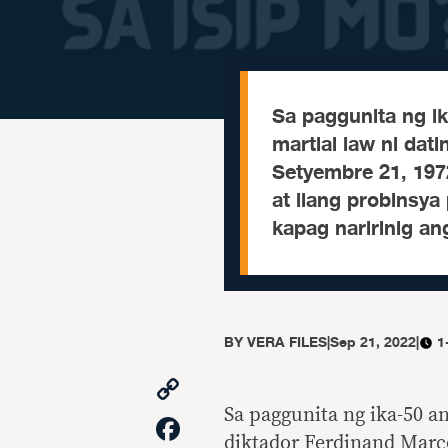
Sa paggunita ng i
martial law ni dat
Setyembre 21, 197
at ilang probinsya
kapag naririnig an
BY
VERA FILES
|
Sep 21, 2022
|
1
Copy
Link
Sa paggunita ng ika-50 a
Facebook
diktador Ferdinand Marco