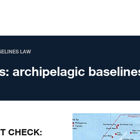
SELINES LAW
s:
archipelagic baseline
CT CHECK: