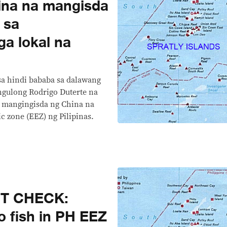
ina na mangisda
 sa
ga lokal na
sa hindi bababa sa dalawang
angulong Rodrigo Duterte na
 mangingisda ng China na
 zone (EEZ) ng Pilipinas.
CT CHECK:
o fish in PH EEZ