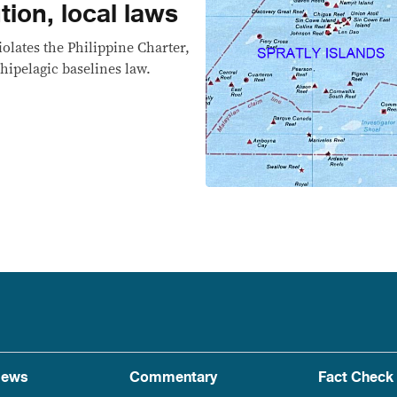
tion, local laws
iolates the Philippine Charter,
hipelagic baselines law.
ews
Commentary
Fact Check