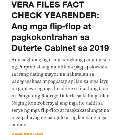
VERA FILES FACT
CHECK YEARENDER:
Ang mga flip-flop at
pagkokontrahan sa
Duterte Cabinet sa 2019
Ang paglubog ng isang bangkang pangingisda
ng Pilipino at ang muntik na pagpapakawala
sa isang dating mayor na nahatulan sa
panggagahasa at pagpatay ay ilan sa mga isyu
na gumawa ng mga headline sa ikatlong taon
ni Pangulong Rodrigo Duterte sa katungkulan.
Naging kontrobersyal ang mga ito dahil sa
serye ng mga flip-flop at magkakasalungat na
mga pahayag ng pangulo at ng kanyang mga
tauhan.
KEEP READING