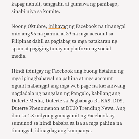
kapag nahuli, tanggalin at gumawa ng panibago,
sinabi niya sa komite.
Noong Oktubre,
inihayag
ng Facebook na tinanggal
nito ang 95 na pahina at 39 na mga account sa
Pilipinas dahil sa paglabag sa mga patakaran ng
spam at pagiging tunay na platform ng social
media.
Hindi ibinigay ng Facebook ang buong listahan ng
mga ipinagbabawal na pahina at mga account
ngunit nabanggit ang mga web page na karaniwang
nagdadala ng pangalan ng Pangulo, kabilang ang
Duterte Media, Duterte sa Pagbabago BUKAS, DDS,
Duterte Phenomenon at DU30 Trending News. Ang
ilan sa 4.8 milyong gumagamit ng Facebook ay
sumunod sa hindi bababa sa isa sa mga pahina na
tinanggal, idinagdag ang kumpanya.