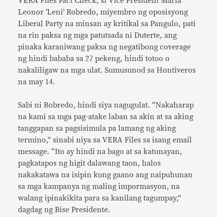
VERA Files Fact Check, si Vice President Maria
Leonor ‘Leni’ Robredo, miyembro ng oposisyong
Liberal Party na minsan ay kritikal sa Pangulo, pati
na rin paksa ng mga patutsada ni Duterte, ang
pinaka karaniwang paksa ng negatibong coverage
ng hindi bababa sa 27 pekeng, hindi totoo o
nakaliligaw na mga ulat. Sumusunod sa Hontiveros
na may 14.
Sabi ni Robredo, hindi siya nagugulat. “Nakaharap
na kami sa mga pag-atake laban sa akin at sa aking
tanggapan sa pagsisimula pa lamang ng aking
termino,” sinabi niya sa VERA Files sa isang email
message. “Ito ay hindi na bago at sa katunayan,
pagkatapos ng higit dalawang taon, halos
nakakatawa na isipin kung gaano ang naipuhunan
sa mga kampanya ng maling impormasyon, na
walang ipinakikita para sa kanilang tagumpay,”
dagdag ng Bise Presidente.