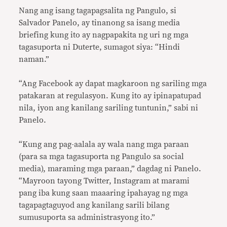
Nang ang isang tagapagsalita ng Pangulo, si
Salvador Panelo, ay tinanong sa isang media
briefing kung ito ay nagpapakita ng uri ng mga
tagasuporta ni Duterte, sumagot siya: “Hindi
naman.”
“Ang Facebook ay dapat magkaroon ng sariling mga
patakaran at regulasyon. Kung ito ay ipinapatupad
nila, iyon ang kanilang sariling tuntunin,” sabi ni
Panelo.
“Kung ang pag-aalala ay wala nang mga paraan
(para sa mga tagasuporta ng Pangulo sa social
media), maraming mga paraan,” dagdag ni Panelo.
“Mayroon tayong Twitter, Instagram at marami
pang iba kung saan maaaring ipahayag ng mga
tagapagtaguyod ang kanilang sarili bilang
sumusuporta sa administrasyong ito.”