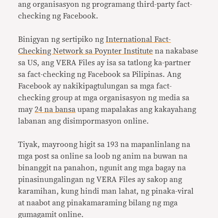
ang organisasyon ng programang third-party fact-
checking ng Facebook.
Binigyan ng sertipiko ng
International Fact-
Checking Network sa Poynter Institute
na nakabase
sa US, ang VERA Files ay isa sa tatlong ka-partner
sa fact-checking ng Facebook sa Pilipinas. Ang
Facebook ay nakikipagtulungan sa mga fact-
checking group at mga organisasyon ng media sa
may
24 na bansa
upang mapalakas ang kakayahang
labanan ang disimpormasyon online.
Tiyak, mayroong higit sa 193 na mapanlinlang na
mga post sa online sa loob ng anim na buwan na
binanggit na panahon, ngunit ang mga bagay na
pinasinungalingan ng VERA Files ay sakop ang
karamihan, kung hindi man lahat, ng pinaka-viral
at naabot ang pinakamaraming bilang ng mga
gumagamit online.