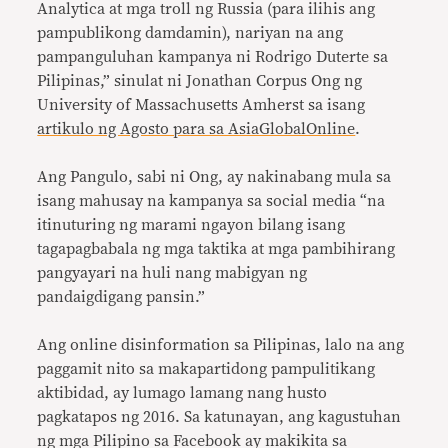
Analytica at mga troll ng Russia (para ilihis ang
pampublikong damdamin), nariyan na ang
pampanguluhan kampanya ni Rodrigo Duterte sa
Pilipinas,” sinulat ni Jonathan Corpus Ong ng
University of Massachusetts Amherst sa isang
artikulo ng Agosto para sa AsiaGlobalOnline
.
Ang Pangulo, sabi ni Ong, ay nakinabang mula sa
isang mahusay na kampanya sa social media “na
itinuturing ng marami ngayon bilang isang
tagapagbabala ng mga taktika at mga pambihirang
pangyayari na huli nang mabigyan ng
pandaigdigang pansin.”
Ang online disinformation sa Pilipinas, lalo na ang
paggamit nito sa makapartidong pampulitikang
aktibidad, ay lumago lamang nang husto
pagkatapos ng 2016. Sa katunayan, ang kagustuhan
ng mga Pilipino sa Facebook ay makikita sa