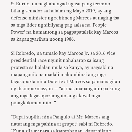
Si Enrile, na naghahangad ng isa pang termino
bilang senador sa halalan ng Mayo 2019, ay ang
defense minister ng rehimeng Marcos at naging isa
sa mga lider ng sibilyang pag-aalsa na ‘People
Power’ na humantong sa pagpapatalsik kay Marcos
sa kapangyarihan noong 1986.
Si Robredo, na tumalo kay Marcos Jr. sa 2016 vice
presidential race ngunit nahaharap sa isang
protesta sa halalan mula sa kanya, ay nagsabi na
mapanganib na madali makumbinsi ang mga
tagasuporta nina Duterte at Marcos sa pamamagitan
ng disimpormasyon — “at mas mapanganib pa kung
ang mga tagasuportang ito ang aktwal mga
pinagkukunan nito. ”
“Dapat supilin nina Pangulo at Mr. Marcos ang
naturang mga pahina at grupo,” sabi ni Robredo.
“Kung sila ay para sa katotohanan, dapat silang