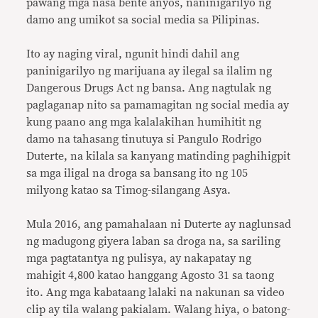
pawang mga nasa bente anyos, naninigarilyo ng
damo ang umikot sa social media sa Pilipinas.
Ito ay naging viral, ngunit hindi dahil ang
paninigarilyo ng marijuana ay ilegal sa ilalim ng
Dangerous Drugs Act ng bansa. Ang nagtulak ng
paglaganap nito sa pamamagitan ng social media ay
kung paano ang mga kalalakihan humihitit ng
damo na tahasang tinutuya si Pangulo Rodrigo
Duterte, na kilala sa kanyang matinding paghihigpit
sa mga iligal na droga sa bansang ito ng 105
milyong katao sa Timog-silangang Asya.
Mula 2016, ang pamahalaan ni Duterte ay naglunsad
ng madugong giyera laban sa droga na, sa sariling
mga pagtatantya ng pulisya, ay nakapatay ng
mahigit 4,800 katao hanggang Agosto 31 sa taong
ito. Ang mga kabataang lalaki na nakunan sa video
clip ay tila walang pakialam. Walang hiya, o batong-