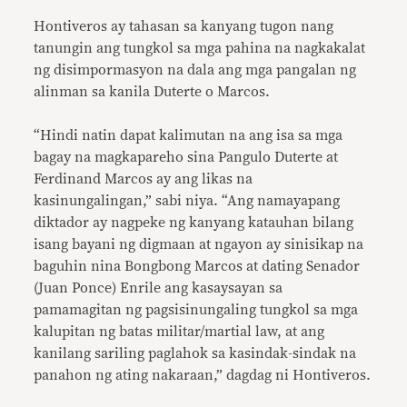
Hontiveros ay tahasan sa kanyang tugon nang
tanungin ang tungkol sa mga pahina na nagkakalat
ng disimpormasyon na dala ang mga pangalan ng
alinman sa kanila Duterte o Marcos.
“Hindi natin dapat kalimutan na ang isa sa mga
bagay na magkapareho sina Pangulo Duterte at
Ferdinand Marcos ay ang likas na
kasinungalingan,” sabi niya. “Ang namayapang
diktador ay nagpeke ng kanyang katauhan bilang
isang bayani ng digmaan at ngayon ay sinisikap na
baguhin nina Bongbong Marcos at dating Senador
(Juan Ponce) Enrile ang kasaysayan sa
pamamagitan ng pagsisinungaling tungkol sa mga
kalupitan ng batas militar/martial law, at ang
kanilang sariling paglahok sa kasindak-sindak na
panahon ng ating nakaraan,” dagdag ni Hontiveros.