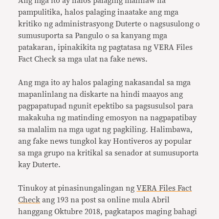
Ang mga ito ay halos palaging malinaw na
pampulitika, halos palaging inaatake ang mga
kritiko ng administrasyong Duterte o nagsusulong o
sumusuporta sa Pangulo o sa kanyang mga
patakaran, ipinakikita ng pagtatasa ng VERA Files
Fact Check sa mga ulat na fake news.
Ang mga ito ay halos palaging nakasandal sa mga
mapanlinlang na diskarte na hindi maayos ang
pagpapatupad ngunit epektibo sa pagsusulsol para
makakuha ng matinding emosyon na nagpapatibay
sa malalim na mga ugat ng pagkiling. Halimbawa,
ang fake news tungkol kay Hontiveros ay popular
sa mga grupo na kritikal sa senador at sumusuporta
kay Duterte.
Tinukoy at pinasinungalingan ng
VERA Files Fact
Check
ang 193 na post sa online mula Abril
hanggang Oktubre 2018, pagkatapos maging bahagi