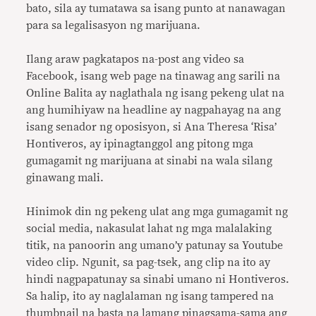
bato, sila ay tumatawa sa isang punto at nanawagan
para sa legalisasyon ng marijuana.
Ilang araw pagkatapos na-post ang video sa
Facebook, isang web page na tinawag ang sarili na
Online Balita ay naglathala ng isang pekeng ulat na
ang humihiyaw na headline ay nagpahayag na ang
isang senador ng oposisyon, si Ana Theresa ‘Risa’
Hontiveros, ay ipinagtanggol ang pitong mga
gumagamit ng marijuana at sinabi na wala silang
ginawang mali.
Hinimok din ng pekeng ulat ang mga gumagamit ng
social media, nakasulat lahat ng mga malalaking
titik, na panoorin ang umano’y patunay sa Youtube
video clip. Ngunit, sa pag-tsek, ang clip na ito ay
hindi nagpapatunay sa sinabi umano ni Hontiveros.
Sa halip, ito ay naglalaman ng isang tampered na
thumbnail na basta na lamang pinagsama-sama ang