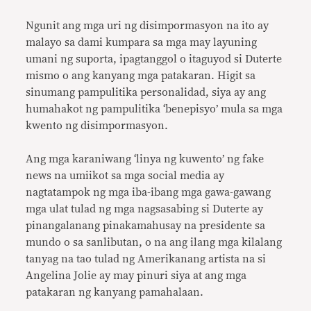
Ngunit ang mga uri ng disimpormasyon na ito ay
malayo sa dami kumpara sa mga may layuning
umani ng suporta, ipagtanggol o itaguyod si Duterte
mismo o ang kanyang mga patakaran. Higit sa
sinumang pampulitika personalidad, siya ay ang
humahakot ng pampulitika ‘benepisyo’ mula sa mga
kwento ng disimpormasyon.
Ang mga karaniwang ‘linya ng kuwento’ ng fake
news na umiikot sa mga social media ay
nagtatampok ng mga iba-ibang mga gawa-gawang
mga ulat tulad ng mga nagsasabing si Duterte ay
pinangalanang pinakamahusay na presidente sa
mundo o sa sanlibutan, o na ang ilang mga kilalang
tanyag na tao tulad ng Amerikanang artista na si
Angelina Jolie ay may pinuri siya at ang mga
patakaran ng kanyang pamahalaan.