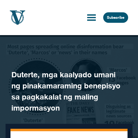
Skip to content
Subscribe
Duterte, mga kaalyado umani
ng pinakamaraming benepisyo
sa pagkakalat ng maling
impormasyon