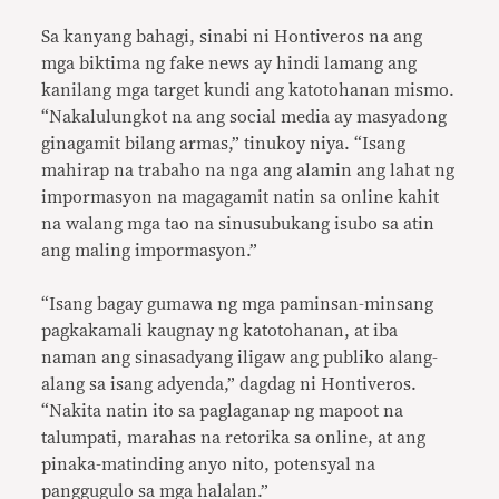
Sa kanyang bahagi, sinabi ni Hontiveros na ang
mga biktima ng fake news ay hindi lamang ang
kanilang mga target kundi ang katotohanan mismo.
“Nakalulungkot na ang social media ay masyadong
ginagamit bilang armas,” tinukoy niya. “Isang
mahirap na trabaho na nga ang alamin ang lahat ng
impormasyon na magagamit natin sa online kahit
na walang mga tao na sinusubukang isubo sa atin
ang maling impormasyon.”
“Isang bagay gumawa ng mga paminsan-minsang
pagkakamali kaugnay ng katotohanan, at iba
naman ang sinasadyang iligaw ang publiko alang-
alang sa isang adyenda,” dagdag ni Hontiveros.
“Nakita natin ito sa paglaganap ng mapoot na
talumpati, marahas na retorika sa online, at ang
pinaka-matinding anyo nito, potensyal na
panggugulo sa mga halalan.”