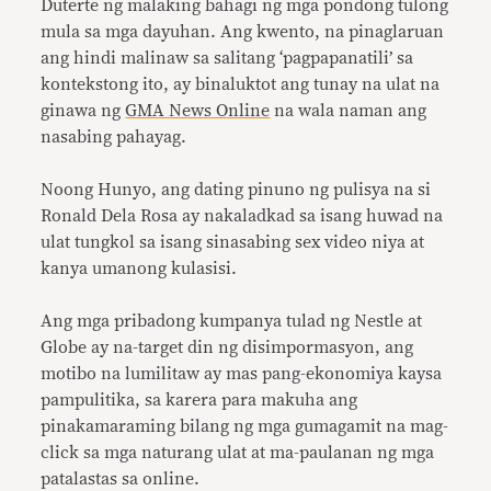
Duterte ng malaking bahagi ng mga pondong tulong
mula sa mga dayuhan. Ang kwento, na pinaglaruan
ang hindi malinaw sa salitang ‘pagpapanatili’ sa
kontekstong ito, ay binaluktot ang tunay na ulat na
ginawa ng
GMA News Online
na wala naman ang
nasabing pahayag.
Noong Hunyo, ang dating pinuno ng pulisya na si
Ronald Dela Rosa ay nakaladkad sa isang huwad na
ulat tungkol sa isang sinasabing sex video niya at
kanya umanong kulasisi.
Ang mga pribadong kumpanya tulad ng Nestle at
Globe ay na-target din ng disimpormasyon, ang
motibo na lumilitaw ay mas pang-ekonomiya kaysa
pampulitika, sa karera para makuha ang
pinakamaraming bilang ng mga gumagamit na mag-
click sa mga naturang ulat at ma-paulanan ng mga
patalastas sa online.