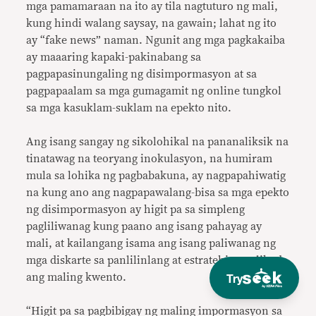
mga pamamaraan na ito ay tila nagtuturo ng mali,
kung hindi walang saysay, na gawain; lahat ng ito
ay “fake news” naman. Ngunit ang mga pagkakaiba
ay maaaring kapaki-pakinabang sa
pagpapasinungaling ng disimpormasyon at sa
pagpapaalam sa mga gumagamit ng online tungkol
sa mga kasuklam-suklam na epekto nito.
Ang isang sangay ng sikolohikal na pananaliksik na
tinatawag na teoryang inokulasyon, na humiram
mula sa lohika ng pagbabakuna, ay nagpapahiwatig
na kung ano ang nagpapawalang-bisa sa mga epekto
ng disimpormasyon ay higit pa sa simpleng
pagliliwanag kung paano ang isang pahayag ay
mali, at kailangang isama ang isang paliwanag ng
mga diskarte sa panlilinlang at estratehiya sa likod
Try
ang maling kwento.
“Higit pa sa pagbibigay ng maling impormasyon sa