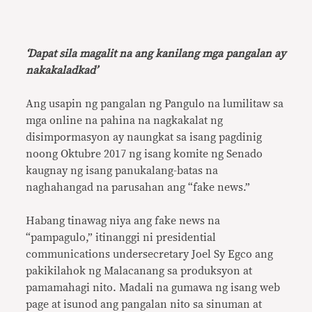
‘Dapat sila magalit na ang kanilang mga pangalan ay
nakakaladkad’
Ang usapin ng pangalan ng Pangulo na lumilitaw sa
mga online na pahina na nagkakalat ng
disimpormasyon ay naungkat sa isang pagdinig
noong Oktubre 2017 ng isang komite ng Senado
kaugnay ng isang panukalang-batas na
naghahangad na parusahan ang “fake news.”
Habang tinawag niya ang fake news na
“pampagulo,” itinanggi ni presidential
communications undersecretary Joel Sy Egco ang
pakikilahok ng Malacanang sa produksyon at
pamamahagi nito. Madali na gumawa ng isang web
page at isunod ang pangalan nito sa sinuman at