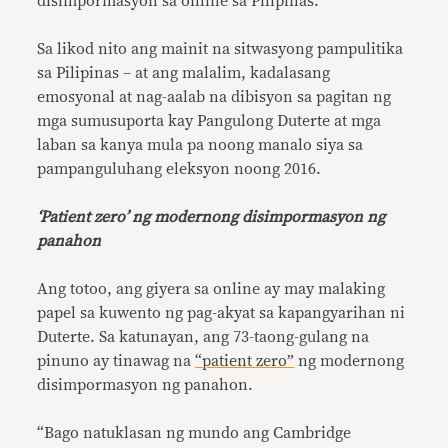
disimpormasyon sa online sa Pilipinas.
Sa likod nito ang mainit na sitwasyong pampulitika
sa Pilipinas – at ang malalim, kadalasang
emosyonal at nag-aalab na dibisyon sa pagitan ng
mga sumusuporta kay Pangulong Duterte at mga
laban sa kanya mula pa noong manalo siya sa
pampanguluhang eleksyon noong 2016.
‘Patient zero’ ng modernong disimpormasyon ng
panahon
Ang totoo, ang giyera sa online ay may malaking
papel sa kuwento ng pag-akyat sa kapangyarihan ni
Duterte. Sa katunayan, ang 73-taong-gulang na
pinuno ay tinawag na
“patient zero”
ng modernong
disimpormasyon ng panahon.
“Bago natuklasan ng mundo ang Cambridge