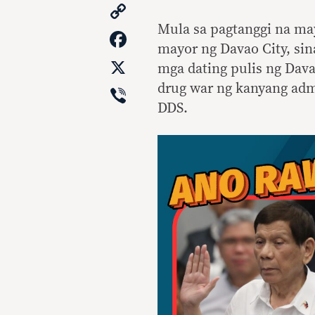
Copy
Link
Mula sa pagtanggi na ma
Facebook
mayor ng Davao City, sin
X
mga dating pulis ng Dav
Viber
drug war ng kanyang ad
DDS.