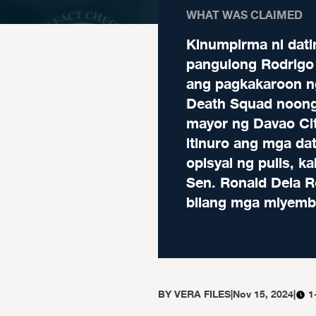
WHAT WAS CLAIMED
Kinumpirma ni dati
pangulong Rodrigo
ang pagkakaroon n
Death Squad noong
mayor ng Davao Cit
itinuro ang mga da
opisyal ng pulis, ka
Sen. Ronald Dela R
bilang mga miyembr
BY
VERA FILES
|
Nov 15, 2024
|
1