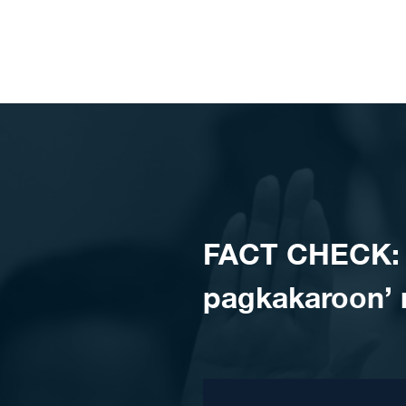
Skip to content
FACT CHECK: D
pagkakaroon’