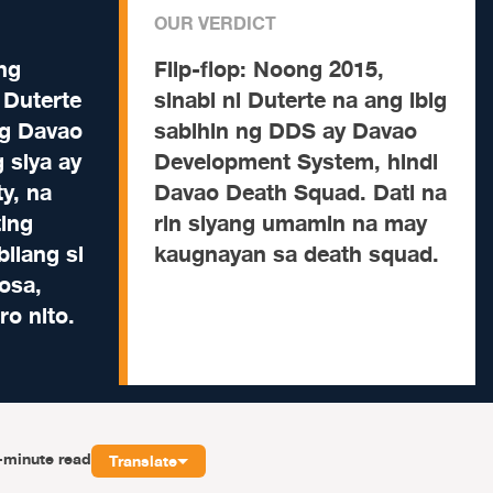
OUR VERDICT
ng
Flip-flop:
Noong 2015,
 Duterte
sinabi ni Duterte na ang ibig
g Davao
sabihin ng DDS ay Davao
 siya ay
Development System, hindi
y, na
Davao Death Squad. Dati na
ting
rin siyang umamin na may
bilang si
kaugnayan sa death squad.
osa,
o nito.
-minute read
Translate