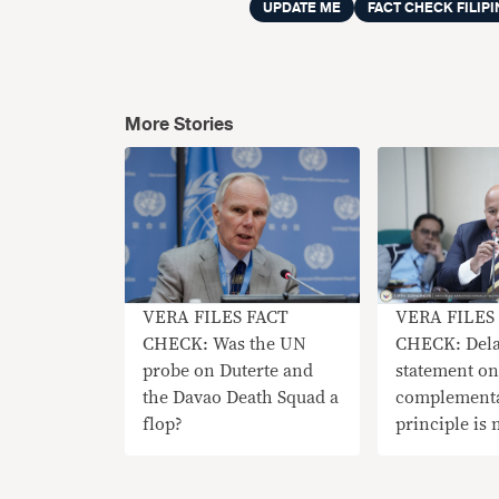
UPDATE ME
FACT CHECK FILIP
More Stories
VERA FILES
VERA FILES FACT
CHECK: Dela
CHECK: Was the UN
statement on
probe on Duterte and
complementa
the Davao Death Squad a
principle is
flop?