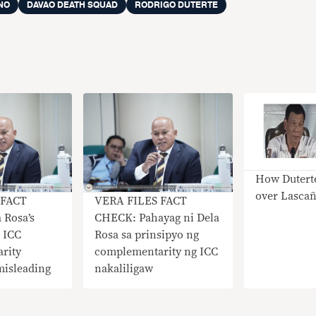
INO
DAVAO DEATH SQUAD
RODRIGO DUTERTE
How Duterte
over Lascañ
 FACT
VERA FILES FACT
 Rosa’s
CHECK: Pahayag ni Dela
 ICC
Rosa sa prinsipyo ng
rity
complementarity ng ICC
 misleading
nakaliligaw