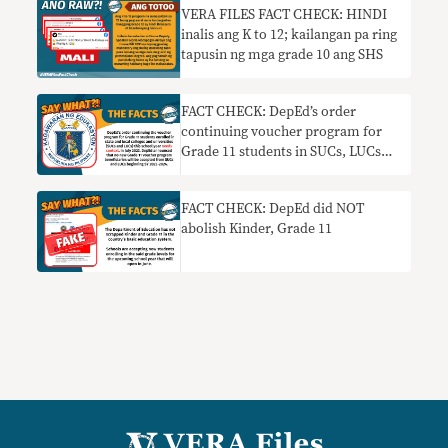
VERA FILES FACT CHECK: HINDI
inalis ang K to 12; kailangan pa ring
tapusin ng mga grade 10 ang SHS
FACT CHECK: DepEd’s order
continuing voucher program for
Grade 11 students in SUCs, LUCs
for SY 2023-2024 needs context
FACT CHECK: DepEd did NOT
abolish Kinder, Grade 11