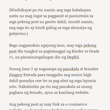
(Hinihikayat pa rin namin ang mga kababayan
natin na mag-ingat sa paggamit at paniniwala sa
mga pekeng post na ganito dahil, inuulit namin,
ang mga ito ay hindi galing sa mga ahensiya ng
gobyerno.)
Bago nagpasukan ngayong taon, may mga
pekeng
post
din tungkol sa pagtatanggal ng kinder at Grade
11, na pinasinungalingan din ng
DepEd
.
Noong June 2 ay nagsampa ng
panukala
si Senador
Jinggoy
Estrada para tanggalin ang senior high
dahil pumalya raw ito sa pag-abot ng mga layunin
nito. Nakabinbin pa rin ang panukala sa unang
pagbasa ng Senado, ayon sa kanilang website.
Ang pekeng post ay may link sa e-commerce