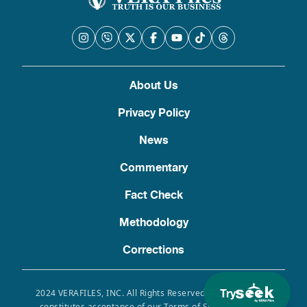
About Us
Privacy Policy
News
Commentary
Fact Check
Methodology
Corrections
Try
2024 VERAFILES, INC. All Rights Reserved. Use of this site
constitutes acceptance of our Terms of Service, Privacy