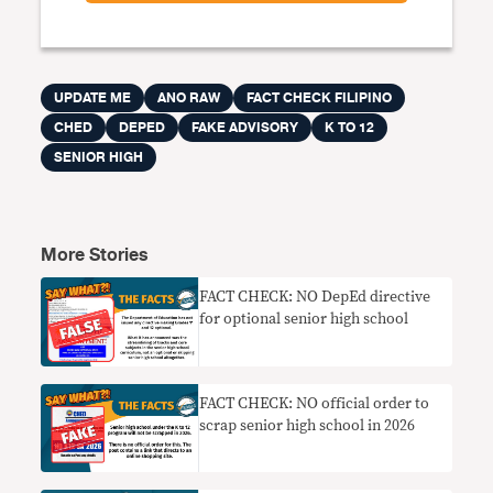
UPDATE ME
ANO RAW
FACT CHECK FILIPINO
CHED
DEPED
FAKE ADVISORY
K TO 12
SENIOR HIGH
More Stories
FACT CHECK: NO DepEd directive
for optional senior high school
FACT CHECK: NO official order to
scrap senior high school in 2026