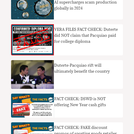
AI supercharges scam production
globally in 2024
VERA FILES FACT CHECK: Duterte
did NOT claim that Pacquiao paid
for college diploma
Duterte-Pacquiao rift will
ultimately benefit the country
FACT CHECK: DSWD is NOT
offering New Year cash gifts
FACT CHECK: FAKE discount
promos of sporting goods retailer