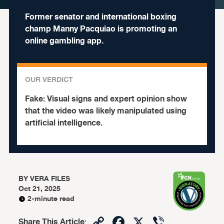
Former senator and international boxing
champ Manny Pacquiao is promoting an
online gambling app.
OUR VERDICT
Fake:
Visual signs and expert opinion show
that the video was likely manipulated using
artificial intelligence.
BY
VERA FILES
Oct 21, 2025
2-minute read
Copy
Facebook
X
Viber
Share This Article
: