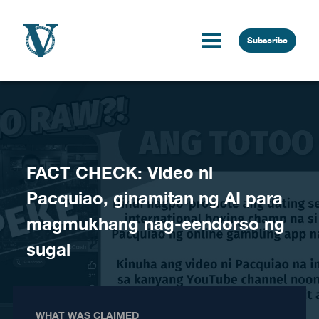
Skip to content
Subscribe
FACT CHECK: Video ni
Pacquiao, ginamitan ng AI para
magmukhang nag-eendorso ng
sugal
WHAT WAS CLAIMED