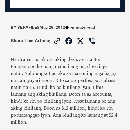
BY
VERAFILES
May 29, 2012
-minute read
Copy
Facebook
X
Viber
Share This Article
:
Link
Nahirapan po ako sa aking desisyon na ito.
Pinapanood ko pong mabuti ang mga hearings
natin. Nalulungkot po ako sa maraming mga bagay
na nangyayari noon. Dito sa properties po, nabasa
natin na 45. Hindi ko po binilang iyan. Lima
lamang ang aking binilang. Doon sa 82 accounts,
hindi ko rin po binilang iyon. Apat lamang po ang
aking binilang. Doon sa $12 million, hindi ko rin
po matanggap iyon. Ang binilang ko lamang at $2.4
million.