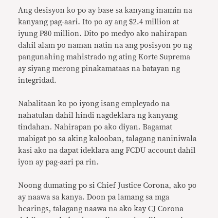
Ang desisyon ko po ay base sa kanyang inamin na
kanyang pag-aari. Ito po ay ang $2.4 million at
iyung P80 million. Dito po medyo ako nahirapan
dahil alam po naman natin na ang posisyon po ng
pangunahing mahistrado ng ating Korte Suprema
ay siyang merong pinakamataas na batayan ng
integridad.
Nabalitaan ko po iyong isang empleyado na
nahatulan dahil hindi nagdeklara ng kanyang
tindahan. Nahirapan po ako diyan. Bagamat
mabigat po sa aking kalooban, talagang naniniwala
kasi ako na dapat ideklara ang FCDU account dahil
iyon ay pag-aari pa rin.
Noong dumating po si Chief Justice Corona, ako po
ay naawa sa kanya. Doon pa lamang sa mga
hearings, talagang naawa na ako kay CJ Corona