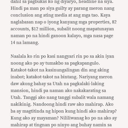
dahil sa pagbukas ko ng diyaryo, headline na siya.
Hindi pa man po siya guilty ay parang meron nang
conclusion ang ating media at ang mga tao. Kaya
naglabasan nap o iyong kanyang mga properties, 82
accounts, $12 million, subalit noong mapatunayan
naman po na hindi ganoon kalayo, mga nasa page
14 na lamang.
Naalala ko rin po kasi nangyari rin po sa akin iyan
noong ako po ay tumakbo sa pagkapangulo.
Katakot-takot na kasinungalingan din ang aking
inabot; katakot-takot na bintang. Nariyang meron
daw akong bahay sa Utah na pagkalaki-laking
mansion, hindi pa naman ako nakakarating sa
Utah. Tanggi ako nang tanggi subalit wala namang
nakikinig. Nandoong hindi raw ako mahirap. Ako
ba ay magtitinda ng hipon kung hindi ako mahirap?
Kung ako ay mayaman? Nililiwanag ko po na ako ay
mahirap at tingnan po ninyo ang buhay namin sa