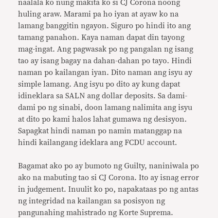
naalala ko nung makita ko si CJ Corona noong
huling araw. Marami pa ho iyan at ayaw ko na
lamang banggitin ngayon. Siguro po hindi ito ang
tamang panahon. Kaya naman dapat din tayong
mag-ingat. Ang pagwasak po ng pangalan ng isang
tao ay isang bagay na dahan-dahan po tayo. Hindi
naman po kailangan iyan. Dito naman ang isyu ay
simple lamang. Ang isyu po dito ay kung dapat
idineklara sa SALN ang dollar deposits. Sa dami-
dami po ng sinabi, doon lamang nalimita ang isyu
at dito po kami halos lahat gumawa ng desisyon.
Sapagkat hindi naman po namin matanggap na
hindi kailangang ideklara ang FCDU account.
Bagamat ako po ay bumoto ng Guilty, naniniwala po
ako na mabuting tao si CJ Corona. Ito ay isnag error
in judgement. Inuulit ko po, napakataas po ng antas
ng integridad na kailangan sa posisyon ng
pangunahing mahistrado ng Korte Suprema.