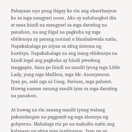
Pabayaan nyo pong ibigay ko rin ang obserbasyon
ko sa mga nangyari noon. Ako ay nalulungkot din
at sana hindi na mangyari sa mga darating na
panahon, na ang iligal na pagkuha ng mga
ebidensya ay parang normal o binabalewala natin.
Napakahalaga po niyan sa ating sistema ng
hustisya. Napakahalaga na ang isang ebidensya na
hindi legal ang pagkuha ay hindi pwedeng
tanggapin. Sana po hindi na maulit iyong mga Little
Lady, yung mga Mailbox, mga Mr. Anonymous.
Iyan po, sabi nga ni Cong. Farinas, mga palusot.
Huwag naman sanang maulit iyan sa mga darating
na panahon.
At huwag na rin sanang maulit iyong walang
pakundangan na paggamit ng mga ahensya ng
gobyerno. Mahalaga rin po na mahalin natin ang
kalayaan ng ating mga institusyon. Iyan po ay