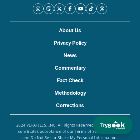
About Us
Privacy Policy
News
Commentary
Fact Check
Methodology
Corrections
Try
2024 VERAFILES, INC. All Rights Reserved. Use of this site
constitutes acceptance of our Terms of Service, Privacy
and Do Not Sell or Share My Personal Information.