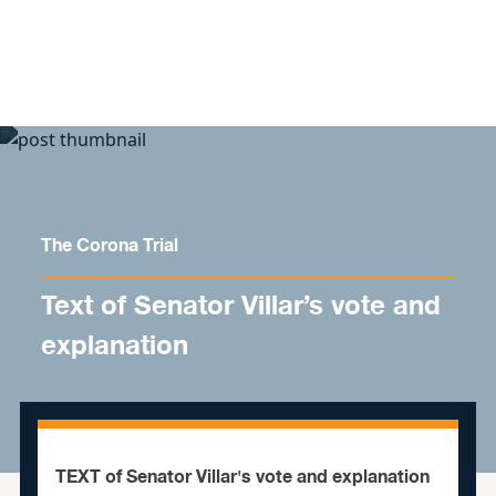
Skip to content
The Corona Trial
Text of Senator Villar’s vote and
explanation
TEXT of Senator Villar's vote and explanation