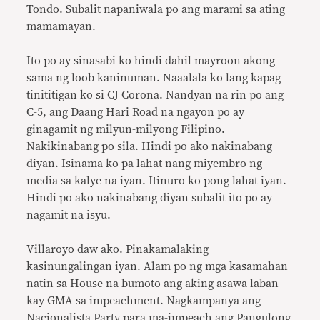
Tondo. Subalit napaniwala po ang marami sa ating
mamamayan.
Ito po ay sinasabi ko hindi dahil mayroon akong
sama ng loob kaninuman. Naaalala ko lang kapag
tinititigan ko si CJ Corona. Nandyan na rin po ang
C-5, ang Daang Hari Road na ngayon po ay
ginagamit ng milyun-milyong Filipino.
Nakikinabang po sila. Hindi po ako nakinabang
diyan. Isinama ko pa lahat nang miyembro ng
media sa kalye na iyan. Itinuro ko pong lahat iyan.
Hindi po ako nakinabang diyan subalit ito po ay
nagamit na isyu.
Villaroyo daw ako. Pinakamalaking
kasinungalingan iyan. Alam po ng mga kasamahan
natin sa House na bumoto ang aking asawa laban
kay GMA sa impeachment. Nagkampanya ang
Nacionalista Party para ma-impeach ang Pangulong