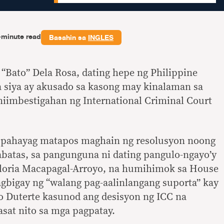
-minute read
Basahin sa
INGLES
d “Bato” Dela Rosa, dating hepe ng Philippine
a siya ay akusado sa kasong may kinalaman sa
 iniimbestigahan ng International Criminal Court
g pahayag matapos maghain ng resolusyon noong
batas, sa pangunguna ni dating pangulo-ngayo’y
loria Macapagal-Arroyo, na humihimok sa House
gbigay ng “walang pag-aalinlangang suporta” kay
o Duterte kasunod ang desisyon ng ICC na
asat nito sa mga pagpatay.