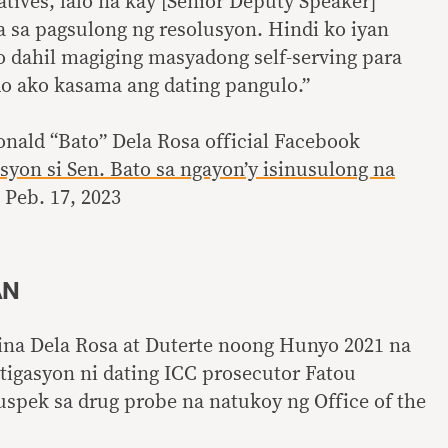
tives, lalo na kay [Senior Deputy Speaker]
sa pagsulong ng resolusyon. Hindi ko iyan
 dahil magiging masyadong self-serving para
do ako kasama ang dating pangulo.”
nald “Bato” Dela Rosa official Facebook
syon si Sen. Bato sa ngayon’y isinusulong na
, Peb. 17, 2023
AN
ina Dela Rosa at Duterte noong Hunyo 2021 na
tigasyon ni dating ICC prosecutor Fatou
spek sa drug probe na natukoy ng Office of the