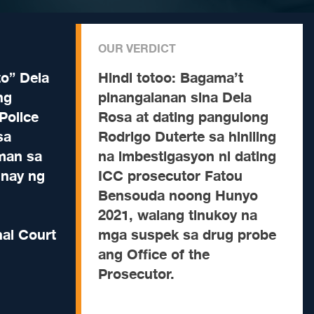
OUR VERDICT
to” Dela
Hindi totoo:
Bagama’t
ng
pinangalanan sina Dela
Police
Rosa at dating pangulong
sa
Rodrigo Duterte sa hiniling
man sa
na imbestigasyon ni dating
nay ng
ICC prosecutor Fatou
Bensouda noong Hunyo
2021, walang tinukoy na
nal Court
mga suspek sa drug probe
ang Office of the
Prosecutor.