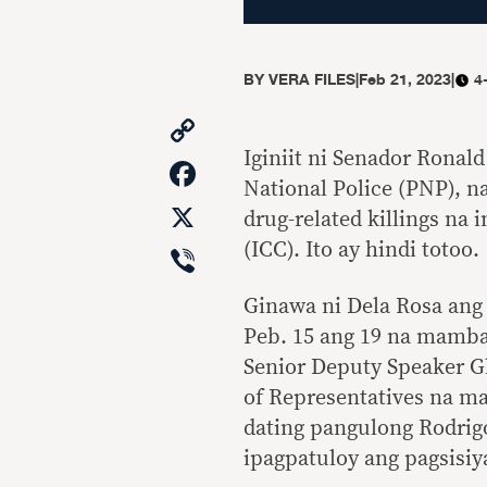
BY
VERA FILES
|
Feb 21, 2023
|
4
Copy
Link
Iginiit ni Senador Ronal
Facebook
National Police (PNP), n
X
drug-related killings na
Viber
(ICC). Ito ay hindi totoo.
Ginawa ni Dela Rosa an
Peb. 15 ang 19 na mamba
Senior Deputy Speaker G
of Representatives na ma
dating pangulong Rodrig
ipagpatuloy ang pagsisiy