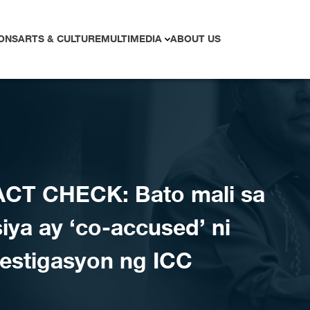
ONS
ARTS & CULTURE
MULTIMEDIA
ABOUT US
ACT CHECK: Bato mali sa
iya ay ‘co-accused’ ni
bestigasyon ng ICC