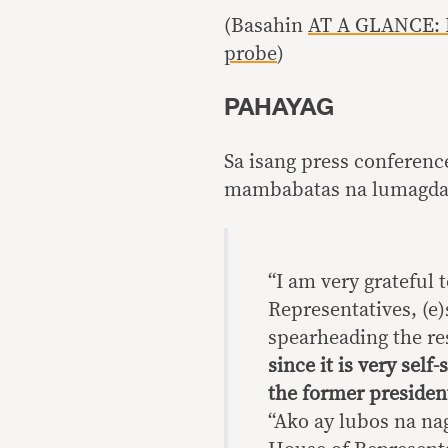
(Basahin
AT A GLANCE: H
probe
)
PAHAYAG
Sa isang press conferenc
mambabatas na lumagda 
“I am very grateful 
Representatives, (e
spearheading the re
since it is very sel
the former presiden
“Ako ay lubos na n