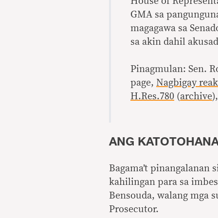
House of Representa
GMA sa pangunguna 
magagawa sa Senado
sa akin dahil akusa
Pinagmulan: Sen. Ro
page,
Nagbigay reak
H.Res.780
(
archive
)
ANG KATOTOHAN
Bagama’t pinangalanan s
kahilingan para sa imbes
Bensouda, walang mga su
Prosecutor.