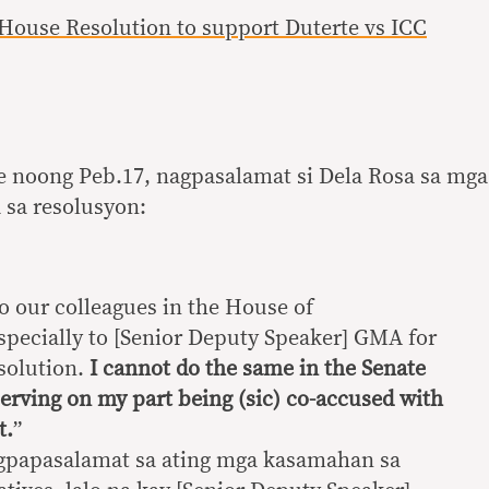
ouse Resolution to support Duterte vs ICC
e noong Peb.17, nagpasalamat si Dela Rosa sa mga
sa resolusyon:
to our colleagues in the House of
)specially to [Senior Deputy Speaker] GMA for
solution.
I cannot do the same in the Senate
f-serving on my part being (sic) co-accused with
t.
”
agpapasalamat sa ating mga kasamahan sa