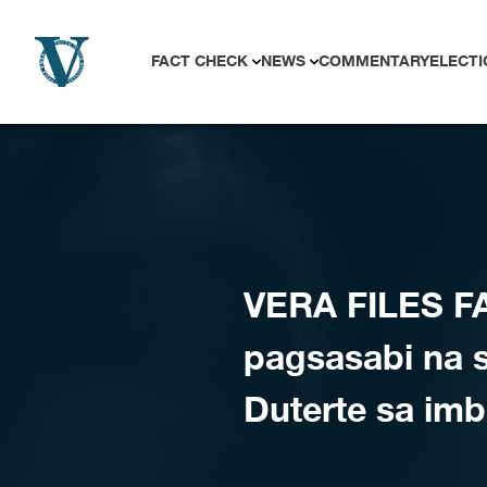
Skip to content
FACT CHECK
NEWS
COMMENTARY
ELECTI
VERA FILES F
pagsasabi na s
Duterte sa im