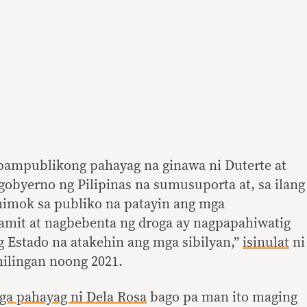
ampublikong pahayag na ginawa ni Duterte at
gobyerno ng Pilipinas na sumusuporta at, sa ilang
imok sa publiko na patayin ang mga
mit at nagbebenta ng droga ay nagpapahiwatig
g Estado na atakehin ang mga sibilyan,”
isinulat
ni
ilingan noong 2021.
ga pahayag ni Dela Rosa
bago pa man ito maging