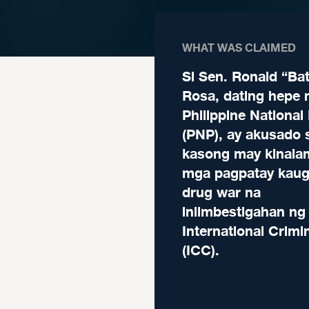
WHAT WAS CLAIMED
Si Sen. Ronald “Ba
Rosa, dating hepe 
Philippine National 
(PNP), ay akusado 
kasong may kinala
mga pagpatay kaug
drug war na
iniimbestigahan ng
International Crimi
(ICC).