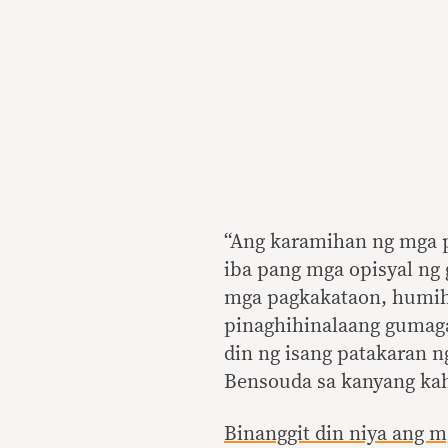
“Ang karamihan ng mga p
iba pang mga opisyal ng 
mga pagkakataon, humih
pinaghihinalaang gumaga
din ng isang patakaran n
Bensouda sa kanyang kah
Binanggit din niya ang m