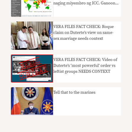
naging miyembro ng ICC. Ganoon
ba?
VERA FILES FACT CHECK: Roque
claim on Duterte’s view on same-
sex marriage needs context
VERA FILES FACT CHECK: Video of
Duterte’s ‘most powerful’ order vs
leftist groups NEEDS CONTEXT
Tell that to the marines