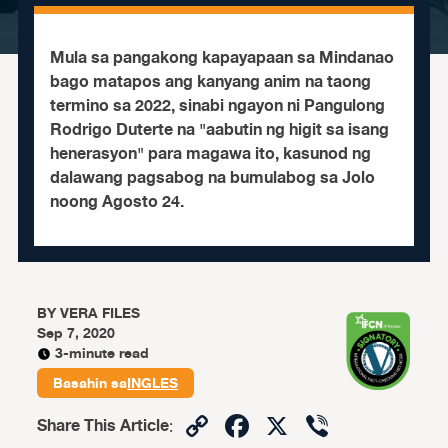
Mula sa pangakong kapayapaan sa Mindanao
bago matapos ang kanyang anim na taong
termino sa 2022, sinabi ngayon ni Pangulong
Rodrigo Duterte na "aabutin ng higit sa isang
henerasyon" para magawa ito, kasunod ng
dalawang pagsabog na bumulabog sa Jolo
noong Agosto 24.
BY
VERA FILES
Sep 7, 2020
3-minute read
Basahin sa
INGLES
Copy
Facebook
X
Viber
Share This Article
: