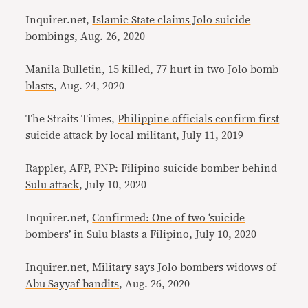
Inquirer.net,
Islamic State claims Jolo suicide
bombings
, Aug. 26, 2020
Manila Bulletin,
15 killed, 77 hurt in two Jolo bomb
blasts
, Aug. 24, 2020
The Straits Times,
Philippine officials confirm first
suicide attack by local militant
, July 11, 2019
Rappler,
AFP, PNP: Filipino suicide bomber behind
Sulu attack
, July 10, 2020
Inquirer.net,
Confirmed: One of two ‘suicide
bombers’ in Sulu blasts a Filipino
, July 10, 2020
Inquirer.net,
Military says Jolo bombers widows of
Abu Sayyaf bandits
, Aug. 26, 2020