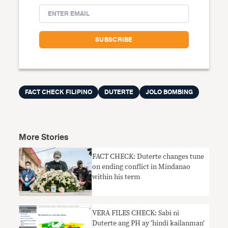
FACT CHECK FILIPINO
DUTERTE
JOLO BOMBING
More Stories
FACT CHECK: Duterte changes tune
on ending conflict in Mindanao
within his term
VERA FILES CHECK: Sabi ni
Duterte ang PH ay ‘hindi kailanman’