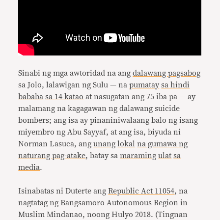
Sinabi ng mga awtoridad na ang
dalawang pagsabog
sa Jolo, lalawigan ng Sulu — na
pumatay
sa hindi
bababa
sa 14 katao
at nasugatan ang 75 iba pa — ay
malamang na kagagawan ng dalawang suicide
bombers; ang isa ay pinaniniwalaang balo ng isang
miyembro ng Abu Sayyaf, at ang isa, biyuda ni
Norman Lasuca, ang
unang
lokal
na gumawa ng
naturang pag-atake
, batay sa
maraming
ulat
sa
media
.
Isinabatas ni Duterte ang
Republic Act 11054
, na
nagtatag ng Bangsamoro Autonomous Region in
Muslim Mindanao, noong Hulyo 2018. (Tingnan