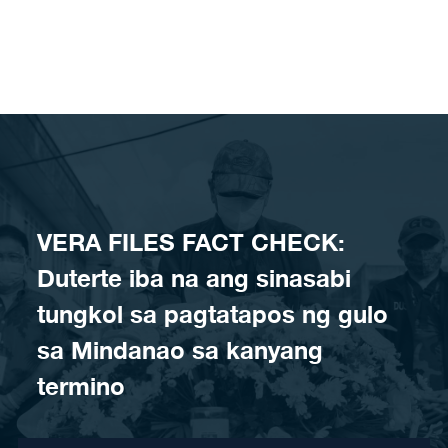
Skip to content
VERA FILES FACT CHECK:
Duterte iba na ang sinasabi
tungkol sa pagtatapos ng gulo
sa Mindanao sa kanyang
termino