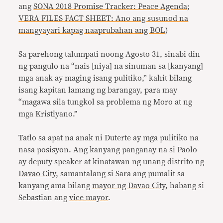
ang
SONA 2018 Promise Tracker: Peace Agenda
;
VERA FILES FACT SHEET: Ano ang susunod na
mangyayari kapag naaprubahan ang BOL
)
Sa parehong talumpati noong Agosto 31, sinabi din
ng pangulo na “nais [niya] na sinuman sa [kanyang]
mga anak ay maging isang pulitiko,” kahit bilang
isang kapitan lamang ng barangay, para may
“magawa sila tungkol sa problema ng Moro at ng
mga Kristiyano.”
Tatlo sa apat na anak ni Duterte ay mga pulitiko na
nasa posisyon. Ang kanyang panganay na si Paolo
ay
deputy speaker at kinatawan ng unang distrito ng
Davao City
, samantalang si Sara ang pumalit sa
kanyang ama bilang
mayor ng Davao City
, habang si
Sebastian ang
vice mayor
.