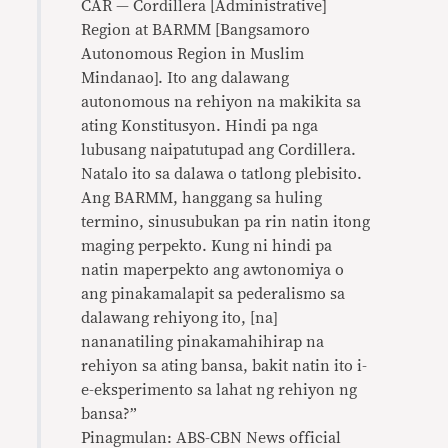
CAR — Cordillera [Administrative]
Region at BARMM [Bangsamoro
Autonomous Region in Muslim
Mindanao]. Ito ang dalawang
autonomous na rehiyon na makikita sa
ating Konstitusyon. Hindi pa nga
lubusang naipatutupad ang Cordillera.
Natalo ito sa dalawa o tatlong plebisito.
Ang BARMM, hanggang sa huling
termino, sinusubukan pa rin natin itong
maging perpekto. Kung ni hindi pa
natin maperpekto ang awtonomiya o
ang pinakamalapit sa pederalismo sa
dalawang rehiyong ito, [na]
nananatiling pinakamahihirap na
rehiyon sa ating bansa, bakit natin ito i-
e-eksperimento sa lahat ng rehiyon ng
bansa?”
Pinagmulan: ABS-CBN News official