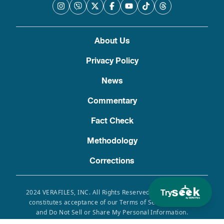
About Us
Privacy Policy
News
Commentary
Fact Check
Methodology
Corrections
Try
2024 VERAFILES, INC. All Rights Reserved. Use of this site
constitutes acceptance of our Terms of Service, Privacy
and Do Not Sell or Share My Personal Information.