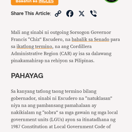
Basahin sa
INGLES
Copy
Facebook
X
Viber
Share This Article
:
Link
Mali ang sinabi ni outgoing Sorsogon Governor
Francis “Chiz” Escudero, na
babalik sa Senado
para
sa
ikatlong termino
, na ang Cordillera
Administrative Region (CAR) ay isa sa dalawang
pinakamahirap na rehiyon sa Pilipinas.
PAHAYAG
Sa kanyang tatlong taong termino bilang
gobernador, sinabi ni Escudero na “natuklasan”
niya na ang pambansang pamahalaan ay
nakikialam ng “sobra” sa mga gawain ng mga local
government units (LGUs) ayon sa itinatadhana ng
1987 Constitution at Local Government Code of