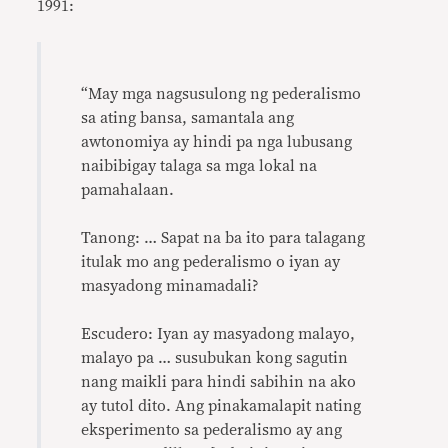
1991:
“May mga nagsusulong ng pederalismo
sa ating bansa, samantala ang
awtonomiya ay hindi pa nga lubusang
naibibigay talaga sa mga lokal na
pamahalaan.
Tanong: … Sapat na ba ito para talagang
itulak mo ang pederalismo o iyan ay
masyadong minamadali?
Escudero: Iyan ay masyadong malayo,
malayo pa … susubukan kong sagutin
nang maikli para hindi sabihin na ako
ay tutol dito. Ang pinakamalapit nating
eksperimento sa pederalismo ay ang