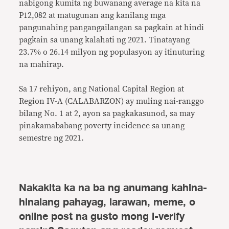
nabigong kumita ng buwanang average na kita na
P12,082 at matugunan ang kanilang mga
pangunahing pangangailangan sa pagkain at hindi
pagkain sa unang kalahati ng 2021. Tinatayang
23.7% o 26.14 milyon ng populasyon ay itinuturing
na mahirap.
Sa 17 rehiyon, ang National Capital Region at
Region IV-A (CALABARZON) ay muling nai-ranggo
bilang No. 1 at 2, ayon sa pagkakasunod, sa may
pinakamababang poverty incidence sa unang
semestre ng 2021.
Nakakita ka na ba ng anumang kahina-
hinalang pahayag, larawan, meme, o
online post na gusto mong i-verify