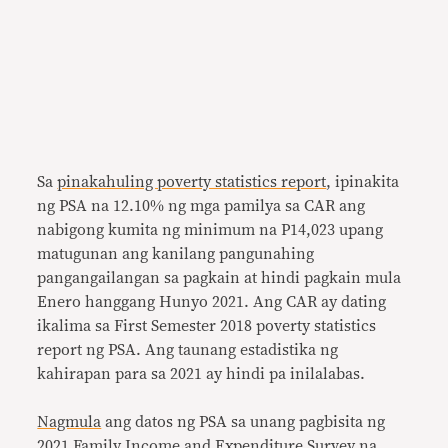
Sa
pinakahuling poverty statistics report
, ipinakita
ng PSA na 12.10% ng mga pamilya sa CAR ang
nabigong kumita ng minimum na P14,023 upang
matugunan ang kanilang pangunahing
pangangailangan sa pagkain at hindi pagkain mula
Enero hanggang Hunyo 2021. Ang CAR ay dating
ikalima sa First Semester 2018 poverty statistics
report ng PSA. Ang taunang estadistika ng
kahirapan para sa 2021 ay hindi pa inilalabas.
Nagmula
ang datos ng PSA sa unang pagbisita ng
2021
Family Income and Expenditure Survey
na