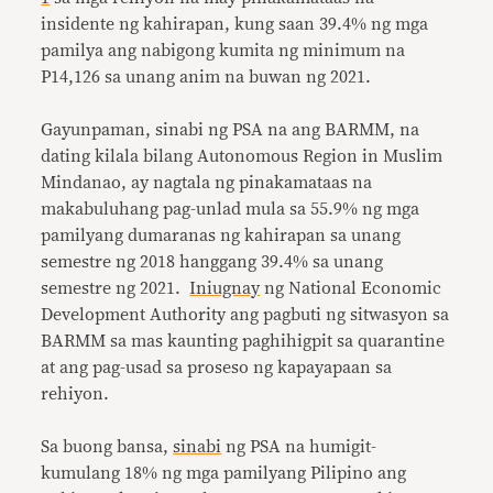
insidente ng kahirapan, kung saan 39.4% ng mga
pamilya ang nabigong kumita ng minimum na
P14,126 sa unang anim na buwan ng 2021.
Gayunpaman, sinabi ng PSA na ang BARMM, na
dating kilala bilang Autonomous Region in Muslim
Mindanao, ay nagtala ng pinakamataas na
makabuluhang pag-unlad mula sa 55.9% ng mga
pamilyang dumaranas ng kahirapan sa unang
semestre ng 2018 hanggang 39.4% sa unang
semestre ng 2021.
Iniugnay
ng National Economic
Development Authority ang pagbuti ng sitwasyon sa
BARMM sa mas kaunting paghihigpit sa quarantine
at ang pag-usad sa proseso ng kapayapaan sa
rehiyon.
Sa buong bansa,
sinabi
ng PSA na humigit-
kumulang 18% ng mga pamilyang Pilipino ang