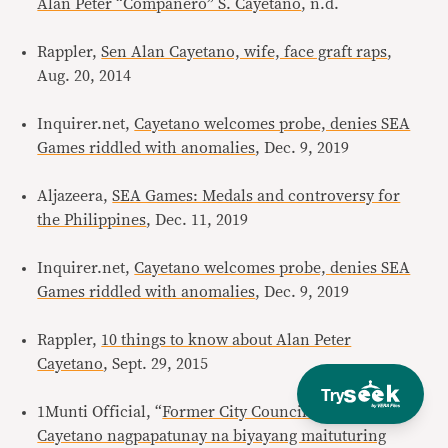
Alan Peter “Compañero” S. Cayetano
, n.d.
Rappler,
Sen Alan Cayetano, wife, face graft raps
,
Aug. 20, 2014
Inquirer.net,
Cayetano welcomes probe, denies SEA
Games riddled with anomalies
, Dec. 9, 2019
Aljazeera,
SEA Games: Medals and controversy for
the Philippines
, Dec. 11, 2019
Inquirer.net,
Cayetano welcomes probe, denies SEA
Games riddled with anomalies
, Dec. 9, 2019
Rappler,
10 things to know about Alan Peter
Cayetano
, Sept. 29, 2015
Try
1Munti Official, “
Former City Councilor Ren Ren
Cayetano nagpapatunay na biyayang maituturing