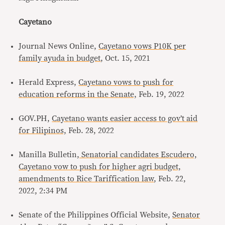
Cayetano
Journal News Online,
Cayetano vows P10K per
family ayuda in budget
, Oct. 15, 2021
Herald Express,
Cayetano vows to push for
education reforms in the Senate,
Feb. 19, 2022
GOV.PH,
Cayetano wants easier access to gov’t aid
for Filipinos,
Feb. 28, 2022
Manilla Bulletin,
Senatorial candidates Escudero,
Cayetano vow to push for higher agri budget,
amendments to Rice Tariffication law
, Feb. 22,
2022, 2:34 PM
Senate of the Philippines Official Website,
Senator