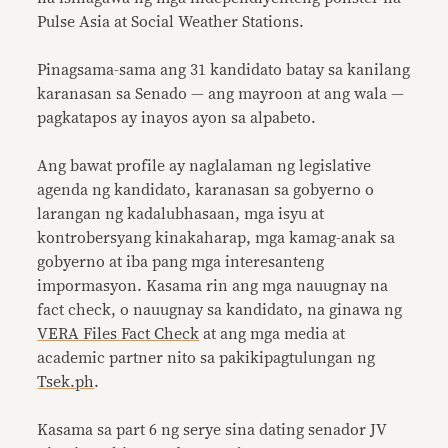
Pulse Asia at Social Weather Stations.
Pinagsama-sama ang 31 kandidato batay sa kanilang
karanasan sa Senado — ang mayroon at ang wala —
pagkatapos ay inayos ayon sa alpabeto.
Ang bawat profile ay naglalaman ng legislative
agenda ng kandidato, karanasan sa gobyerno o
larangan ng kadalubhasaan, mga isyu at
kontrobersyang kinakaharap, mga kamag-anak sa
gobyerno at iba pang mga interesanteng
impormasyon. Kasama rin ang mga nauugnay na
fact check, o nauugnay sa kandidato, na ginawa ng
VERA Files Fact Check
at ang mga media at
academic partner nito sa pakikipagtulungan ng
Tsek.ph
.
Kasama sa part 6 ng serye sina dating senador JV