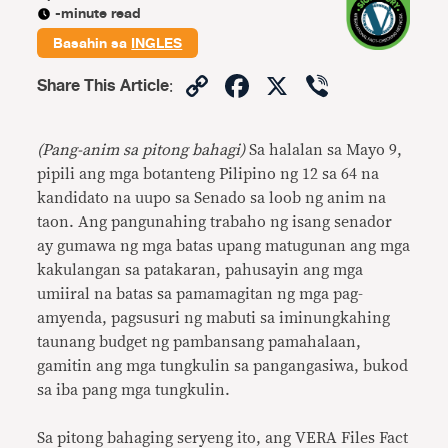
-minute read
Basahin sa
INGLES
Copy
Facebook
X
Viber
Share This Article
:
Link
(Pang-anim sa pitong bahagi)
Sa halalan sa Mayo 9,
pipili ang mga botanteng Pilipino ng 12 sa 64 na
kandidato na uupo sa Senado sa loob ng anim na
taon. Ang pangunahing trabaho ng isang senador
ay gumawa ng mga batas upang matugunan ang mga
kakulangan sa patakaran, pahusayin ang mga
umiiral na batas sa pamamagitan ng mga pag-
amyenda, pagsusuri ng mabuti sa iminungkahing
taunang budget ng pambansang pamahalaan,
gamitin ang mga tungkulin sa pangangasiwa, bukod
sa iba pang mga tungkulin.
Sa pitong bahaging seryeng ito, ang VERA Files Fact