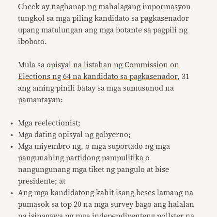
Check ay naghanap ng mahalagang impormasyon
tungkol sa mga piling kandidato sa pagkasenador
upang matulungan ang mga botante sa pagpili ng
iboboto.
Mula sa
opisyal na listahan ng Commission on
Elections ng 64 na kandidato sa pagkasenador
, 31
ang aming pinili batay sa mga sumusunod na
pamantayan:
Mga reelectionist;
Mga dating opisyal ng gobyerno;
Mga miyembro ng, o mga suportado ng mga
pangunahing partidong pampulitika o
nangungunang mga tiket ng pangulo at bise
presidente; at
Ang mga kandidatong kahit isang beses lamang na
pumasok sa top 20 na mga survey bago ang halalan
na isinagawa ng mga independiyenteng pollster na