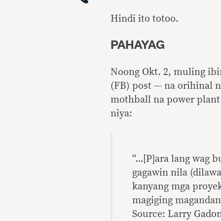
Hindi ito totoo.
PAHAYAG
Noong Okt. 2, muling ib
(FB) post — na orihinal 
mothball na power plant 
niya:
“…[P]ara lang wag b
gagawin nila (dilaw
kanyang mga proyekt
magiging magandang
Source: Larry Gadon