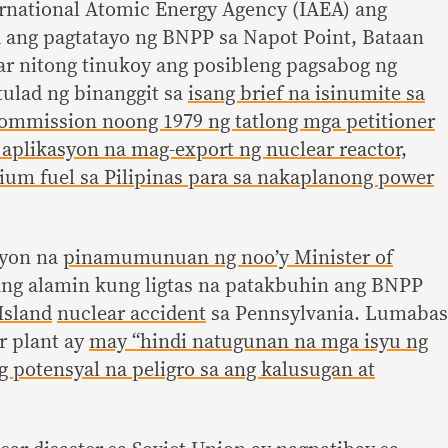
ernational Atomic Energy Agency (IAEA) ang
 ang pagtatayo ng BNPP sa Napot Point, Bataan
ar nitong tinukoy ang posibleng pagsabog ng
tulad ng binanggit sa
isang brief na isinumite sa
ommission noong 1979 ng tatlong mga petitioner
 aplikasyon na mag-export ng nuclear reactor,
ium fuel sa Pilipinas para sa nakaplanong power
syon na
pinamumunuan ng noo’y Minister of
ng alamin kung ligtas na patakbuhin ang BNPP
Island
nuclear accident
sa Pennsylvania. Lumabas
r plant ay
may “hindi natugunan na mga isyu ng
g potensyal na peligro sa ang kalusugan at