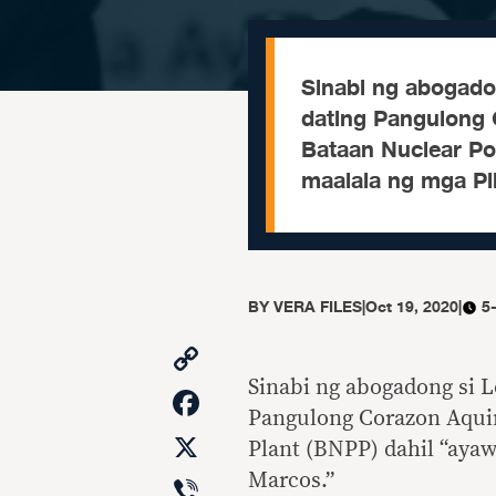
Sinabi ng abogadon
dating Pangulong
Bataan Nuclear Po
maalala ng mga Pil
BY
VERA FILES
|
Oct 19, 2020
|
5
Copy
Link
Sinabi ng abogadong si L
Facebook
Pangulong Corazon Aqui
X
Plant (BNPP) dahil “ayaw
Viber
Marcos.”