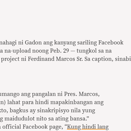
inahagi ni Gadon ang kanyang sariling Facebook
na na-upload noong Peb. 29 — tungkol sa na
project ni Ferdinand Marcos Sr. Sa caption, sinabi
umango ang pangalan ni Pres. Marcos,
an) lahat para hindi mapakinbangan ang
o, bagkus ay sinakripisyo nila yung
 maidudulot nito sa ating bansa.”
 official Facebook page, “
Kung hindi lang