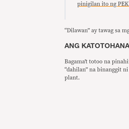
pinigilan ito ng 
“Dilawan” ay tawag sa mg
ANG KATOTOHAN
Bagama’t totoo na pinah
“dahilan” na binanggit 
plant.