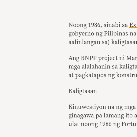
Noong 1986, sinabi sa
Ex
gobyerno ng Pilipinas n
aalinlangan sa) kaligtas
Ang BNPP project ni Mar
mga alalahanin sa kaligt
at pagkatapos ng konstr
Kaligtasan
Kinuwestiyon na ng mga 
ginagawa pa lamang ito 
ulat noong 1986 ng Fort