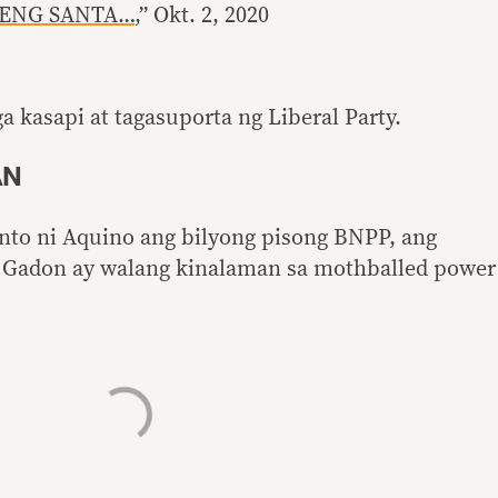
PEKENG SANTA…
,” Okt. 2, 2020
a kasapi at tagasuporta ng Liberal Party.
AN
into ni Aquino ang bilyong pisong BNPP, ang
ni Gadon ay walang kinalaman sa mothballed power