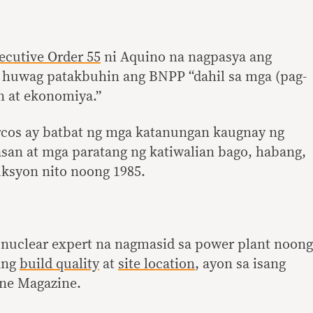
ecutive Order 55
ni Aquino na nagpasya ang
a huwag patakbuhin ang BNPP “dahil sa mga (pag-
an at ekonomiya.”
cos ay batbat ng mga katanungan kaugnay ng
asan at mga paratang ng katiwalian bago, habang,
uksyon nito noong 1985.
nuclear expert na nagmasid sa power plant noong
ang
build quality
at
site location
, ayon sa isang
une Magazine.