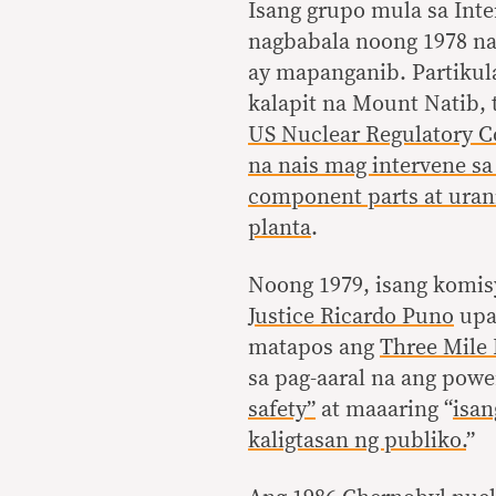
Isang grupo mula sa Int
nagbabala noong 1978 na
ay mapanganib. Partikul
kalapit na Mount Natib, 
US Nuclear Regulatory C
na nais mag intervene sa
component parts at uran
planta
.
Noong 1979, isang komi
Justice Ricardo Puno
upa
matapos ang
Three Mile 
sa pag-aaral na ang powe
safety”
at maaaring “
isan
kaligtasan ng publiko.
”