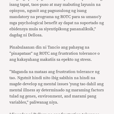
isang tapat, taos-puso at may mabuting layunin na
opinyon, ngunit ang pagsusulong ng isang
mandatory na programa ng ROTC para sa umano’y
mga psychological benefit ay dapat na suportado ng
ebidensya mula sa siyentipikong pananaliksik,”
dagdag ni Dellosa.
Pinabulaanan din ni Tancio ang pahayag na
“pinapataas” ng ROTC ang frustration tolerance o
ang kakayahang makatiis sa epekto ng stress.
“Maganda na mataas ang frustration tolerance ng
tao. Ngutnit hindi nito ibig sabihin na hindi na
magde-develop ng mental issues ‘yung tao dahil ang
mental illness ay determinado ng maraming factors
tulad ng genes, environment, and marami pang
variables,” paliwanag niya.