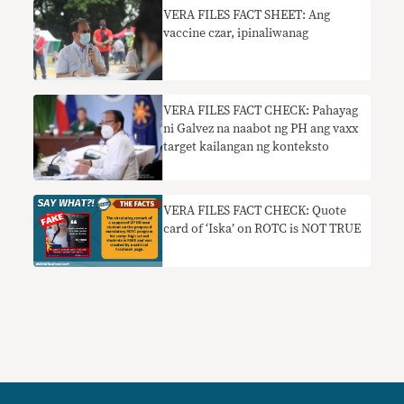
VERA FILES FACT SHEET: Ang
vaccine czar, ipinaliwanag
VERA FILES FACT CHECK: Pahayag
ni Galvez na naabot ng PH ang vaxx
target kailangan ng konteksto
VERA FILES FACT CHECK: Quote
card of ‘Iska’ on ROTC is NOT TRUE