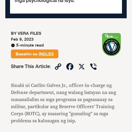
mga psychological na isyu.
BY
VERA FILES
Feb 9, 2023
5-minute read
Basahin sa
INGLES
Copy
Facebook
X
Viber
Share This Article
:
Link
Sinabi ni Carlito Galvez Jr., officer-in-charge ng
Defense department, nang walang batayan na ang
sumasailalim sa mga programa sa pagsasanay sa
militar, partikular ang Reserve Officers’ Training
Corps (ROTC), ay maaaring “gumaling” sa mga
problema sa kalusugan ng isip.