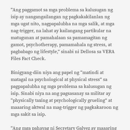
“Ang paggamot sa mga problema sa kalusugan ng
isip ay nangangailangan ng pagkakakilanlan ng
mga ugat nito, nagpapalubha na mga salik, at mga
nag-trigger, na lahat ay kailangang partikular na
matugunan at pamahalaan sa pamamagitan ng
gamot, psychotherapy, pamamahala ng stress, at
pagbabago ng lifestyle,” sinabi ni Dellosa sa VERA
Files Fact Check.
Binigyang-diin niya ang papel ng “matindi at
matagal na psychological at physical stress” sa
pagpapalubha ng mga problema sa kalusugan ng
isip. Sinabi niya na ang pagsasanay sa militar ay
“physically taxing at psychologically grueling” at
maaaring aktwal na mag-trigger ng pagkakaroon ng
mga sakit sa isip.
“Ang mga pahayag ni Secretary Galvez ay maaaring