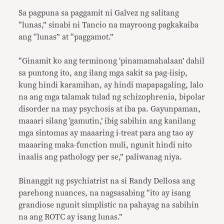
Sa pagpuna sa paggamit ni Galvez ng salitang
“lunas,” sinabi ni Tancio na mayroong pagkakaiba
ang “lunas” at “paggamot.”
“Ginamit ko ang terminong ‘pinamamahalaan’ dahil
sa puntong ito, ang ilang mga sakit sa pag-iisip,
kung hindi karamihan, ay hindi mapapagaling, lalo
na ang mga talamak tulad ng schizophrenia, bipolar
disorder na may psychosis at iba pa. Gayunpaman,
maaari silang ‘gamutin,’ ibig sabihin ang kanilang
mga sintomas ay maaaring i-treat para ang tao ay
maaaring maka-function muli, ngunit hindi nito
inaalis ang pathology per se,” paliwanag niya.
Binanggit ng psychiatrist na si Randy Dellosa ang
parehong nuances, na nagsasabing “ito ay isang
grandiose ngunit simplistic na pahayag na sabihin
na ang ROTC ay isang lunas.”