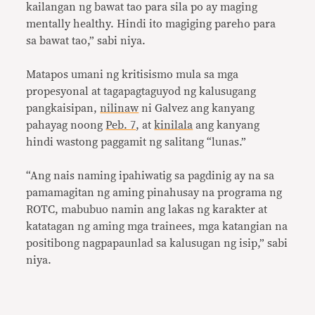
kailangan ng bawat tao para sila po ay maging
mentally healthy. Hindi ito magiging pareho para
sa bawat tao,” sabi niya.
Matapos umani ng kritisismo mula sa mga
propesyonal at tagapagtaguyod ng kalusugang
pangkaisipan,
nilinaw
ni Galvez ang kanyang
pahayag noong
Peb. 7
, at
kinilala
ang kanyang
hindi wastong paggamit ng salitang “lunas.”
“Ang nais naming ipahiwatig sa pagdinig ay na sa
pamamagitan ng aming pinahusay na programa ng
ROTC, mabubuo namin ang lakas ng karakter at
katatagan ng aming mga trainees, mga katangian na
positibong nagpapaunlad sa kalusugan ng isip,” sabi
niya.