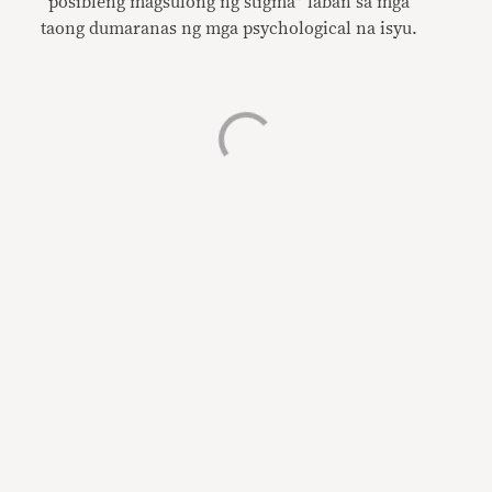
“posibleng magsulong ng stigma” laban sa mga
taong dumaranas ng mga psychological na isyu.