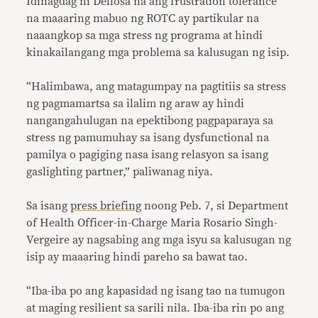
Idinagdag ni Dellosa na ang frustration tolerance
na maaaring mabuo ng ROTC ay partikular na
naaangkop sa mga stress ng programa at hindi
kinakailangang mga problema sa kalusugan ng isip.
“Halimbawa, ang matagumpay na pagtitiis sa stress
ng pagmamartsa sa ilalim ng araw ay hindi
nangangahulugan na epektibong pagpaparaya sa
stress ng pamumuhay sa isang dysfunctional na
pamilya o pagiging nasa isang relasyon sa isang
gaslighting partner,” paliwanag niya.
Sa isang
press briefing
noong Peb. 7, si Department
of Health Officer-in-Charge Maria Rosario Singh-
Vergeire ay nagsabing ang mga isyu sa kalusugan ng
isip ay maaaring hindi pareho sa bawat tao.
“Iba-iba po ang kapasidad ng isang tao na tumugon
at maging resilient sa sarili nila. Iba-iba rin po ang