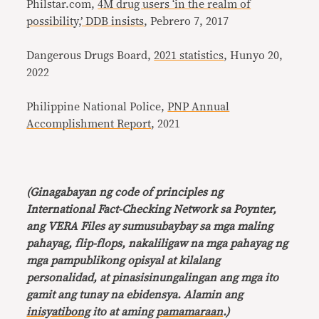
Philstar.com,
4M drug users ‘in the realm of
possibility,’ DDB insists
, Pebrero 7, 2017
Dangerous Drugs Board,
2021 statistics
, Hunyo 20,
2022
Philippine National Police,
PNP Annual
Accomplishment Report
, 2021
(Ginagabayan ng code of principles ng
International Fact-Checking Network sa Poynter,
ang VERA Files ay sumusubaybay sa mga maling
pahayag, flip-flops, nakaliligaw na mga pahayag ng
mga pampublikong opisyal at kilalang
personalidad, at pinasisinungalingan ang mga ito
gamit ang tunay na ebidensya. Alamin ang
inisyatibong
ito at aming
pamamaraan
.)