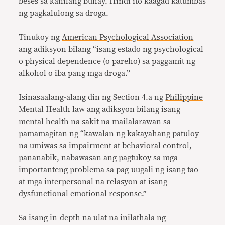
beses sa kanilang buhay. Hindi ito kaagad katumbas
ng pagkalulong sa droga.
Tinukoy ng
American Psychological Association
ang adiksyon bilang “isang estado ng psychological
o physical dependence (o pareho) sa paggamit ng
alkohol o iba pang mga droga.”
Isinasaalang-alang din ng Section 4.a ng
Philippine
Mental Health law
ang adiksyon bilang isang
mental health na sakit na mailalarawan sa
pamamagitan ng “kawalan ng kakayahang patuloy
na umiwas sa impairment at behavioral control,
pananabik, nabawasan ang pagtukoy sa mga
importanteng problema sa pag-uugali ng isang tao
at mga interpersonal na relasyon at isang
dysfunctional emotional response.”
Sa isang
in-depth na ulat
na inilathala ng