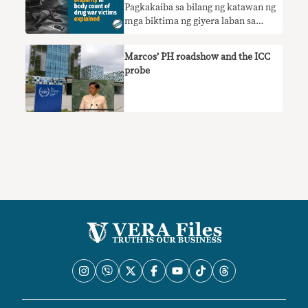
Pagkakaiba sa bilang ng katawan ng
mga biktima ng giyera laban sa
droga ipinaliwanag
Marcos’ PH roadshow and the ICC
probe