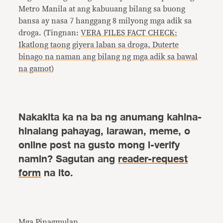
Metro Manila at ang kabuuang bilang sa buong
bansa ay nasa 7 hanggang 8 milyong mga adik sa
droga. (Tingnan:
VERA FILES FACT CHECK:
Ikatlong taong giyera laban sa droga, Duterte
binago na naman ang bilang ng mga adik sa bawal
na gamot
)
Nakakita ka na ba ng anumang kahina-
hinalang pahayag, larawan, meme, o
online post na gusto mong i-verify
namin? Sagutan ang
reader-request
form
na ito.
Mga Pinagmulan