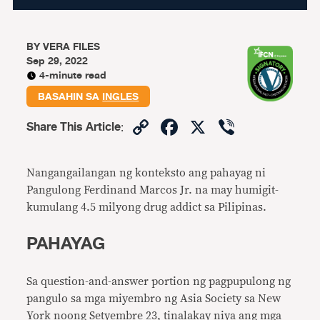
BY
VERA FILES
Sep 29, 2022
4-minute read
BASAHIN SA
INGLES
Copy
Facebook
X
Viber
Share This Article
:
Link
Nangangailangan ng konteksto ang pahayag ni
Pangulong Ferdinand Marcos Jr. na may humigit-
kumulang 4.5 milyong drug addict sa Pilipinas.
PAHAYAG
Sa question-and-answer portion ng pagpupulong ng
pangulo sa mga miyembro ng Asia Society sa New
York noong Setyembre 23, tinalakay niya ang mga