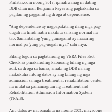
Philstar.com noong 2017, ipinaliwanag ni dating
DDB chairman Benjamin Reyes ang pagkakaiba sa
pagitan ng paggamit ng droga at dependence.
“Ang dependence ay nagpapakita ng ilang mga pag-
uugali na hindi natin nakikita sa isang normal na
tao. Samantalang ‘yung gumagamit ay maaaring
normal pa ‘yung pag-uugali niya,” sabi niya.
Bilang tugon sa pagtatanong ng VERA Files Fact
Check sa pinakahuling kabuuang bilang ng mga
adik sa droga sa bansa, sinabi ng DDB na ang
makukuha nitong datos ay ang bilang ng mga
admission sa mga treatment at rehabilitation center
na inulat sa pamamagitan ng Treatment and
Rehabilitation Admission Information System
(TRAIS).
Ang
datos
ay nagpapakita na noong 2021, mayroong