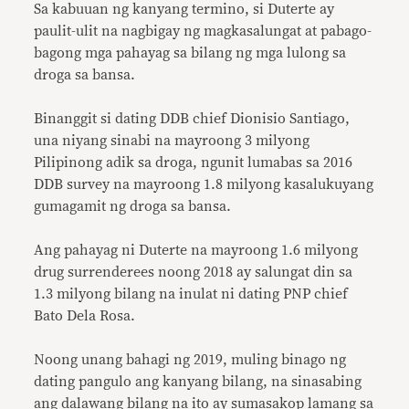
Sa kabuuan ng kanyang termino, si Duterte ay
paulit-ulit na nagbigay ng magkasalungat at pabago-
bagong mga pahayag sa bilang ng mga lulong sa
droga sa bansa.
Binanggit si dating DDB chief Dionisio Santiago,
una niyang sinabi na mayroong 3 milyong
Pilipinong adik sa droga, ngunit lumabas sa 2016
DDB survey na mayroong 1.8 milyong kasalukuyang
gumagamit ng droga sa bansa.
Ang pahayag ni Duterte na mayroong 1.6 milyong
drug surrenderees noong 2018 ay salungat din sa
1.3 milyong bilang na inulat ni dating PNP chief
Bato Dela Rosa.
Noong unang bahagi ng 2019, muling binago ng
dating pangulo ang kanyang bilang, na sinasabing
ang dalawang bilang na ito ay sumasakop lamang sa