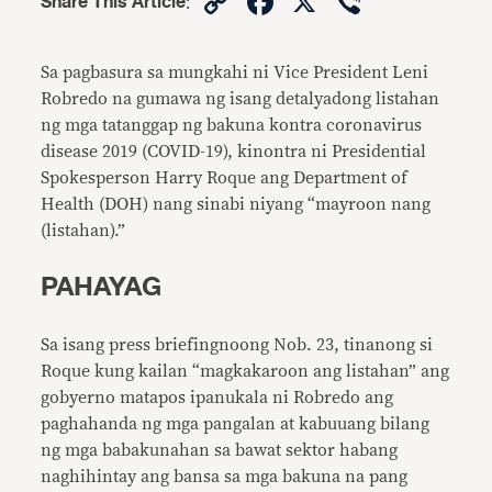
Copy
Facebook
X
Viber
Share This Article
:
Link
Sa pagbasura sa mungkahi ni Vice President Leni
Robredo na gumawa ng isang detalyadong listahan
ng mga tatanggap ng bakuna kontra coronavirus
disease 2019 (COVID-19), kinontra ni Presidential
Spokesperson Harry Roque ang Department of
Health (DOH) nang sinabi niyang “mayroon nang
(listahan).”
PAHAYAG
Sa isang press briefingnoong Nob. 23, tinanong si
Roque kung kailan “magkakaroon ang listahan” ang
gobyerno matapos ipanukala ni Robredo ang
paghahanda ng mga pangalan at kabuuang bilang
ng mga babakunahan sa bawat sektor habang
naghihintay ang bansa sa mga bakuna na pang