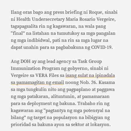
Ilang oras bago ang press briefing ni Roque, sinabi
ni Health Undersecretary Maria Rosario Vergeire,
tagapagsalita rin ng kagawaran, na wala pang
“final” na listahan na tumutukoy sa mga pangalan
ng mga indibidwal, pati na rin sa mga lugar na
dapat unahin para sa pagbabakuna ng COVID-19.
Ang DOH ay ang lead agency sa Task Group
Immunization Program ng gobyerno, sinabi ni
Vergeire sa VERA Files sa
isang sulat na ipinadala
sa pamamagitan ng email
noong Nob. 26. Kasama
sa mga tungkulin nito ang pagpaplano at paggawa
ng mga patakaran, alituntunin, at pamamaraan
para sa deployment ng bakuna. Trabaho rin ng
kagawaran ang “pagtantya ng mga potensyal na
bilang” ng target na populasyon na bibigyan ng
prioridad sa bakuna ayon sa sektor at lokasyon.