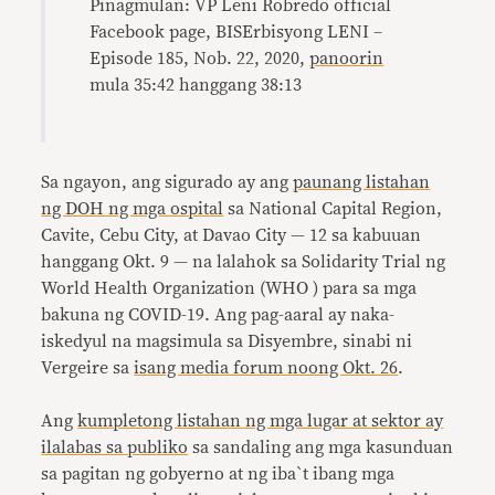
Pinagmulan: VP Leni Robredo official
Facebook page, BISErbisyong LENI –
Episode 185, Nob. 22, 2020,
panoorin
mula 35:42 hanggang 38:13
Sa ngayon, ang sigurado ay ang
paunang listahan
ng DOH ng mga ospital
sa National Capital Region,
Cavite, Cebu City, at Davao City — 12 sa kabuuan
hanggang Okt. 9 — na lalahok sa Solidarity Trial ng
World Health Organization (WHO ) para sa mga
bakuna ng COVID-19. Ang pag-aaral ay naka-
iskedyul na magsimula sa Disyembre, sinabi ni
Vergeire sa
isang media forum noong Okt. 26
.
Ang
kumpletong listahan ng mga lugar at sektor ay
ilalabas sa publiko
sa sandaling ang mga kasunduan
sa pagitan ng gobyerno at ng iba`t ibang mga