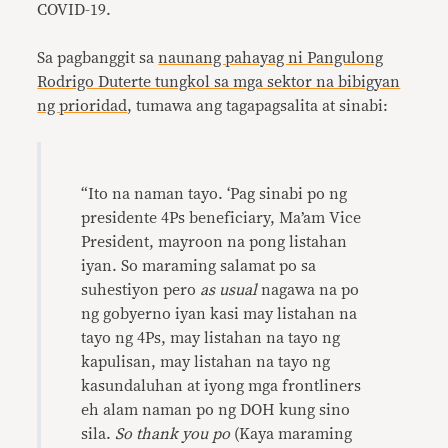
COVID-19.
Sa pagbanggit sa
naunang pahayag ni Pangulong
Rodrigo Duterte tungkol sa mga sektor na bibigyan
ng prioridad
, tumawa ang tagapagsalita at sinabi:
“Ito na naman tayo. ‘Pag sinabi po ng
presidente 4Ps beneficiary, Ma’am Vice
President, mayroon na pong listahan
iyan. So maraming salamat po sa
suhestiyon pero
as usual
nagawa na po
ng gobyerno iyan kasi may listahan na
tayo ng 4Ps, may listahan na tayo ng
kapulisan, may listahan na tayo ng
kasundaluhan at iyong mga frontliners
eh alam naman po ng DOH kung sino
sila.
So thank you po
(Kaya maraming