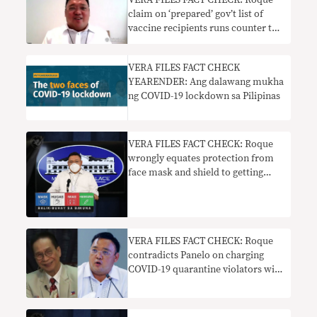
VERA FILES FACT CHECK: Roque
claim on ‘prepared’ gov’t list of
vaccine recipients runs counter to
DOH pronouncement
VERA FILES FACT CHECK
YEARENDER: Ang dalawang mukha
ng COVID-19 lockdown sa Pilipinas
VERA FILES FACT CHECK: Roque
wrongly equates protection from
face mask and shield to getting
COVID-19 vaccine
VERA FILES FACT CHECK: Roque
contradicts Panelo on charging
COVID-19 quarantine violators with
murder