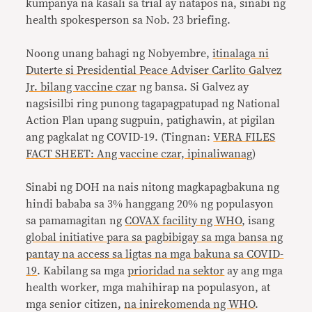
kumpanya na kasali sa trial ay natapos na, sinabi ng
health spokesperson sa Nob. 23 briefing.
Noong unang bahagi ng Nobyembre,
itinalaga ni
Duterte si Presidential Peace Adviser Carlito Galvez
Jr. bilang vaccine czar
ng bansa. Si Galvez ay
nagsisilbi ring punong tagapagpatupad ng National
Action Plan upang sugpuin, patighawin, at pigilan
ang pagkalat ng COVID-19. (Tingnan:
VERA FILES
FACT SHEET: Ang vaccine czar, ipinaliwanag
)
Sinabi ng DOH na nais nitong magkapagbakuna ng
hindi bababa sa 3% hanggang 20% ng populasyon
sa pamamagitan ng
COVAX facility ng WHO
, isang
global initiative para sa pagbibigay sa mga bansa ng
pantay na access sa ligtas na mga bakuna sa COVID-
19
. Kabilang sa mga
prioridad na sektor
ay ang mga
health worker, mga mahihirap na populasyon, at
mga senior citizen,
na inirekomenda ng WHO
.