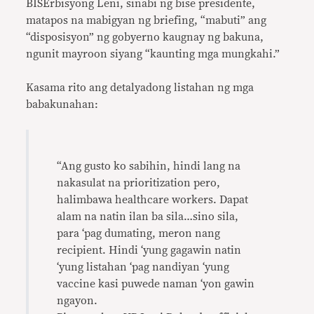
BISErbisyong Leni, sinabi ng bise presidente,
matapos na mabigyan ng briefing, “mabuti” ang
“disposisyon” ng gobyerno kaugnay ng bakuna,
ngunit mayroon siyang “kaunting mga mungkahi.”
Kasama rito ang detalyadong listahan ng mga
babakunahan:
“Ang gusto ko sabihin, hindi lang na
nakasulat na prioritization pero,
halimbawa healthcare workers. Dapat
alam na natin ilan ba sila…sino sila,
para ‘pag dumating, meron nang
recipient. Hindi ‘yung gagawin natin
‘yung listahan ‘pag nandiyan ‘yung
vaccine kasi puwede naman ‘yon gawin
ngayon.