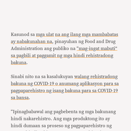
Kasunod sa
mga ulat
na ang ilang mga mambabatas
ay nabakunahan na
, pinayuhan ng Food and Drug
Administration ang publiko na
“mag-ingat mabuti”
sa pagbili at paggamit ng mga hindi rehistradong
bakuna
.
Sinabi nito na sa kasalukuyan
walang rehistradong
bakuna ng COVID-19 o anumang aplikasyon para sa
pagpaparehistro ng isang bakuna para sa COVID-19
sa bansa
.
“Ipinagbabawal ang pagbebenta ng mga bakunang
hindi nakarehistro. Ang mga produktong ito ay
hindi dumaan sa proseso ng pagpaparehistro ng