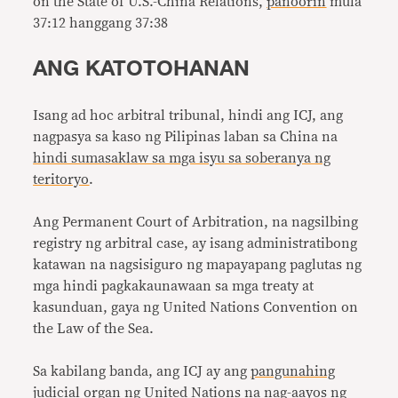
on the State of U.S.-China Relations,
panoorin
mula
37:12 hanggang 37:38
ANG KATOTOHANAN
Isang ad hoc arbitral tribunal, hindi ang ICJ, ang
nagpasya sa kaso ng Pilipinas laban sa China na
hindi sumasaklaw sa mga isyu sa soberanya ng
teritoryo
.
Ang Permanent Court of Arbitration, na nagsilbing
registry ng arbitral case, ay isang administratibong
katawan na nagsisiguro ng mapayapang paglutas ng
mga hindi pagkakaunawaan sa mga treaty at
kasunduan, gaya ng United Nations Convention on
the Law of the Sea.
Sa kabilang banda, ang ICJ ay ang
pangunahing
judicial organ ng United Nations na nag-aayos ng