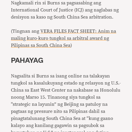
Nagkamali rin si Burns sa pagsasabing ang
International Court of Justice (ICJ) ang naglabas ng
desisyon sa kaso ng South China Sea arbitration.
(Tingnan ang
VERA FILES FACT SHEET: Anim na
maling kuro-kuro tungkol sa arbitral award ng
Pilipinas sa South China Sea
)
PAHAYAG
Nagsalita si Burns sa isang online na talakayan
tungkol sa kasalukuyang estado ng relasyon ng U.S.-
China sa East West Center na nakabase sa Honolulu
noong Marso 15. Tinanong siya tungkol sa
“strategic na layunin” ng Beijing sa patuloy na
pagtaas ng pressure nito sa Pilipinas dahil sa
pinagtatalunang South China Sea at “kung gaano
kalayo ang kanilang gagawin sa pagsubok sa