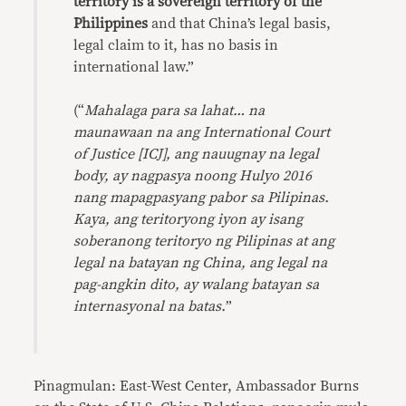
territory is a sovereign territory of the
Philippines
and that China’s legal basis,
legal claim to it, has no basis in
international law.”
(“
Mahalaga para sa lahat… na
maunawaan na ang International Court
of Justice [ICJ], ang nauugnay na legal
body, ay nagpasya noong Hulyo 2016
nang mapagpasyang pabor sa Pilipinas.
Kaya, ang teritoryong iyon ay isang
soberanong teritoryo ng Pilipinas at ang
legal na batayan ng China, ang legal na
pag-angkin dito, ay walang batayan sa
internasyonal na batas.
”
Pinagmulan: East-West Center, Ambassador Burns