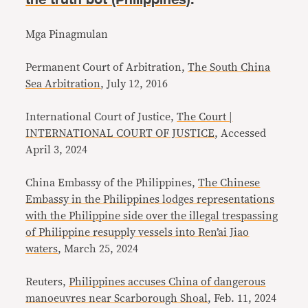
Mga Pinagmulan
Permanent Court of Arbitration,
The South China
Sea Arbitration
, July 12, 2016
International Court of Justice,
The Court |
INTERNATIONAL COURT OF JUSTICE
, Accessed
April 3, 2024
China Embassy of the Philippines,
The Chinese
Embassy in the Philippines lodges representations
with the Philippine side over the illegal trespassing
of Philippine resupply vessels into Ren’ai Jiao
waters
, March 25, 2024
Reuters,
Philippines accuses China of dangerous
manoeuvres near Scarborough Shoal
, Feb. 11, 2024