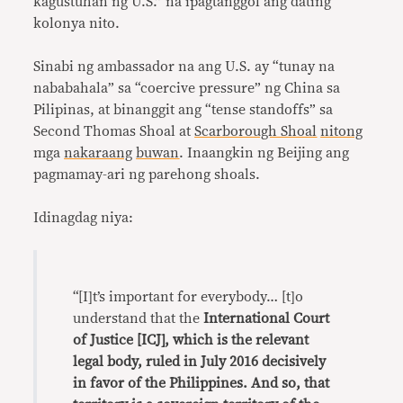
kagustuhan ng U.S.” na ipagtanggol ang dating
kolonya nito.
Sinabi ng ambassador na ang U.S. ay “tunay na
nababahala” sa “coercive pressure” ng China sa
Pilipinas, at binanggit ang “tense standoffs” sa
Second Thomas Shoal at
Scarborough Shoal
nitong
mga
nakaraang
buwan
. Inaangkin ng Beijing ang
pagmamay-ari ng parehong shoals.
Idinagdag niya:
“[I]t’s important for everybody… [t]o
understand that the
International Court
of Justice [ICJ], which is the relevant
legal body, ruled in July 2016 decisively
in favor of the Philippines. And so, that