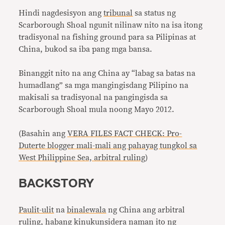
Hindi nagdesisyon ang
tribunal
sa status ng
Scarborough Shoal ngunit nilinaw nito na isa itong
tradisyonal na fishing ground para sa Pilipinas at
China, bukod sa iba pang mga bansa.
Binanggit nito na ang China ay “labag sa batas na
humadlang” sa mga mangingisdang Pilipino na
makisali sa tradisyonal na pangingisda sa
Scarborough Shoal mula noong Mayo 2012.
(Basahin ang
VERA FILES FACT CHECK: Pro-
Duterte blogger mali-mali ang pahayag tungkol sa
West Philippine Sea, arbitral ruling
)
BACKSTORY
Paulit-ulit
na
binalewala
ng China ang arbitral
ruling, habang kinukunsidera naman ito ng