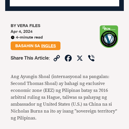
BY
VERA FILES
Apr 4, 2024
4-minute read
BASAHIN SA
INGLES
Copy
Facebook
X
Viber
Share This Article
:
Link
Ang Ayungin Shoal (internasyonal na pangalan:
Second Thomas Shoal) ay bahagi ng exclusive
economic zone (EEZ) ng Pilipinas batay sa 2016
arbitral ruling sa Hague, taliwas sa pahayag ng
ambassador ng United States (U.S.) sa China na si
Nicholas Burns na ito ay isang “sovereign territory”
ng Pilipinas.