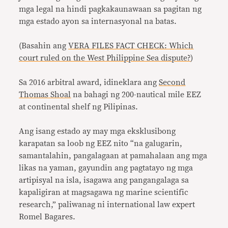
mga legal na hindi pagkakaunawaan sa pagitan ng
mga estado ayon sa internasyonal na batas.
(Basahin ang
VERA FILES FACT CHECK: Which
court ruled on the West Philippine Sea dispute?
)
Sa 2016 arbitral award, idineklara ang
Second
Thomas Shoal
na bahagi ng 200-nautical mile EEZ
at continental shelf ng Pilipinas.
Ang isang estado ay may mga eksklusibong
karapatan sa loob ng EEZ nito “na galugarin,
samantalahin, pangalagaan at pamahalaan ang mga
likas na yaman, gayundin ang pagtatayo ng mga
artipisyal na isla, isagawa ang pangangalaga sa
kapaligiran at magsagawa ng marine scientific
research,” paliwanag ni international law expert
Romel Bagares.