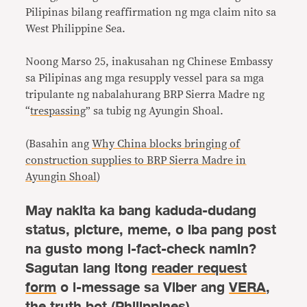
Pilipinas bilang reaffirmation ng mga claim nito sa
West Philippine Sea.
Noong Marso 25, inakusahan ng Chinese Embassy
sa Pilipinas ang mga resupply vessel para sa mga
tripulante ng nabalahurang BRP Sierra Madre ng
“
trespassing
”
sa tubig ng Ayungin Shoal.
(Basahin ang
Why China blocks bringing of
construction supplies to BRP Sierra Madre in
Ayungin Shoal
)
May nakita ka bang kaduda-dudang
status, picture, meme, o iba pang post
na gusto mong i-fact-check namin?
Sagutan lang itong
reader request
form
o i-message sa Viber ang
VERA,
the truth bot (Philippines)
.