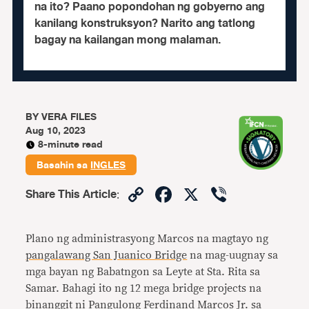
na ito? Paano popondohan ng gobyerno ang
kanilang konstruksyon? Narito ang tatlong
bagay na kailangan mong malaman.
BY
VERA FILES
Aug 10, 2023
8-minute read
Basahin sa
INGLES
Copy
Facebook
X
Viber
Share This Article
:
Link
Plano ng administrasyong Marcos na magtayo ng
pangalawang San Juanico Bridge
na mag-uugnay sa
mga bayan ng Babatngon sa Leyte at Sta. Rita sa
Samar. Bahagi ito ng 12 mega bridge projects na
binanggit ni Pangulong Ferdinand Marcos Jr. sa