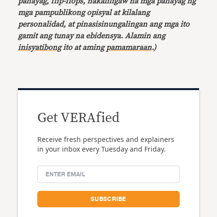
pahayag, flip-flops, nakaliligaw na mga pahayag ng
mga pampublikong opisyal at kilalang
personalidad, at pinasisinungalingan ang mga ito
gamit ang tunay na ebidensya. Alamin ang
inisyatibong
ito at aming
pamamaraan
.)
Get VERAfied
Receive fresh perspectives and explainers
in your inbox every Tuesday and Friday.