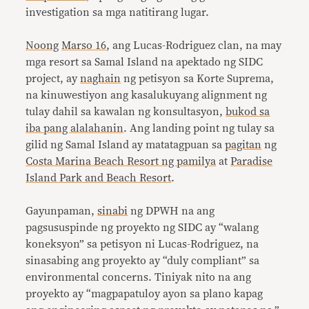
investigation sa mga natitirang lugar.
Noong
Marso 16
, ang Lucas-Rodriguez clan, na may
mga resort sa Samal Island na apektado ng SIDC
project, ay
naghain
ng petisyon sa Korte Suprema,
na kinuwestiyon ang kasalukuyang alignment ng
tulay dahil sa kawalan ng konsultasyon,
bukod sa
iba pang alalahanin
. Ang landing point ng tulay sa
gilid ng Samal Island ay matatagpuan sa
pagitan
ng
Costa Marina Beach Resort ng pamilya
at
Paradise
Island Park and Beach Resort
.
Gayunpaman,
sinabi
ng DPWH na ang
pagsususpinde ng proyekto ng SIDC ay “walang
koneksyon” sa petisyon ni Lucas-Rodriguez, na
sinasabing ang proyekto ay “duly compliant” sa
environmental concerns. Tiniyak nito na ang
proyekto ay “magpapatuloy ayon sa plano kapag