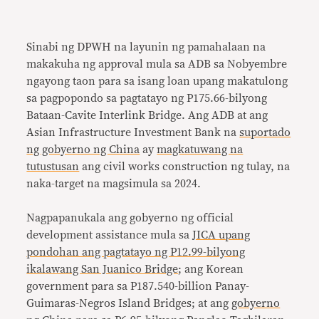
Sinabi ng DPWH na layunin ng pamahalaan na
makakuha ng approval mula sa ADB sa Nobyembre
ngayong taon para sa isang loan upang makatulong
sa pagpopondo sa pagtatayo ng P175.66-bilyong
Bataan-Cavite Interlink Bridge. Ang ADB at ang
Asian Infrastructure Investment Bank na
suportado
ng gobyerno ng China
ay
magkatuwang na
tutustusan
ang civil works construction ng tulay, na
naka-target na magsimula sa 2024.
Nagpapanukala ang gobyerno ng official
development assistance mula sa
JICA upang
pondohan ang pagtatayo ng P12.99-bilyong
ikalawang San Juanico Bridge
; ang Korean
government para sa P187.540-billion Panay-
Guimaras-Negros Island Bridges; at ang
gobyerno