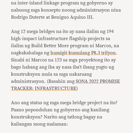
na inter-island linkage program ng gobyerno ay
nabuong mga konsepto noong administrasyon nina
Rodrigo Duterte at Benigno Aquino III.
Ang 12 mega bridges na ito ay nasa ilalim ng 194
high-impact infrastructure flagship projects sa
ilalim ng Build Better More program ni Marcos, na
nagkakahalaga ng
humigit-kumulang P8.3 trilyon
.
Sinabi ni Marcos na 123 sa mga proyektong ito ay
bago habang ang iba ay nasa iba’t ibang yugto ng
konstruksyon mula sa mga nakaraang
administrasyon. (Basahin ang
SONA 2022 PROMISE
TRACKER: INFRASTRUCTURE
)
Ano ang status ng mga mega bridge project na ito?
Paano popondohan ng gobyerno ang kanilang
konstruksyon? Narito ang tatlong bagay na
kailangan mong malaman: