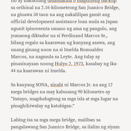
Ito ay nakikitang
umamakma o magsilbing backup
sa orihinal na 2.16-kilometrong San Juanico Bridge,
na ginawa 50 taon na ang nakalilipas gamit ang
official development assistance loan mula sa Japan
ngunit ipinresenta umano ng ama ng pangulo, ang
yumaong diktador na si Ferdinand Marcos Sr.,
bilang regalo sa kaarawan ng kanyang asawa, ang
unang ginang noon na si Imelda Romualdez
Marcos, na nagmula sa Leyte. Ang tulay ay
pinasinayaan noong
Hulyo 2, 1973
, kasabay ng ika-
44 na kaarawan ni Imelda.
Sa kanyang SONA,
sinabi
ni Marcos Jr. na ang 12
mega bridges na may kabuuang 90 kilometro ay
“itatayo, magdudugtong sa mga isla at mga lugar na
pinaghihiwalay ng katubigan.”
Labing-isa sa mga mega bridge, maliban sa
pangalawang San Juanico Bridge, sa ilalim ng siyam