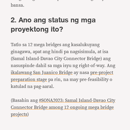
bansa.
2. Ano ang status ng mga
proyektong ito?
Tatlo sa 12 mega bridges ang kasalukuyang
ginagawa, apat ang hindi pa nagsisimula, at isa
(Samal Island-Davao City Connector Bridge) ang
nasuspinde dahil sa mga isyu ng right-of-way. Ang
ikalawang San Juanico Bridge
ay nasa
pre-project
preparation stage
pa rin, na may pre-feasibility o
katulad na pag-aaral.
(Basahin ang
#SONA2023: Samal Island-Davao City
Connector Bridge among 12 ongoing mega bridge
projects
)