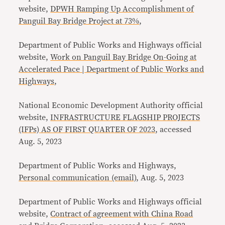
website,
DPWH Ramping Up Accomplishment of
Panguil Bay Bridge Project at 73%
,
Department of Public Works and Highways official
website,
Work on Panguil Bay Bridge On-Going at
Accelerated Pace | Department of Public Works and
Highways
,
National Economic Development Authority official
website,
INFRASTRUCTURE FLAGSHIP PROJECTS
(IFPs) AS OF FIRST QUARTER OF 2023
, accessed
Aug. 5, 2023
Department of Public Works and Highways,
Personal communication (email)
, Aug. 5, 2023
Department of Public Works and Highways official
website,
Contract of agreement with China Road