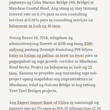
pagtatayo ng Cebu-Mactan Bridge (4th Bridge) at
Mandaue Coastal Road. Ang utang ay may taunang
interest rate na 0.1% para sa non-consulting
services at 0.01% para sa consulting services na
babayaran sa loob ng 40 taon
.
Noong Enero 10, 2018, nilagdaan ng
administrasyong Duterte at ADB ang isang
$380-
milyong
pautang (humigit-kumulang P98 bilyon
batay sa halaga ng palitan sa araw na iyon
) para sa
pagpapabuti ng mga growth corridor sa Mindanao
Road Sector Project na babayaran sa loob ng
23
taon
. Kasama sa proyekto ang maraming mga sub-
project upang mapalakas ang imprastraktura sa
Mindanao, tulad ng Guicam Bridge at ang tatlong
Tawi-Tawi Bridges projects.
Ang
Export-Import Bank of China
ay naniningil ng
interest rate na 2%
para sa
P19.32-bilyong loan
(
2.34