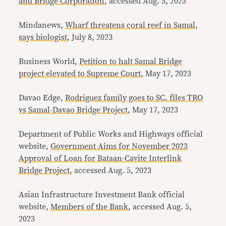
and Bridge Corporation
, accessed Aug. 5, 2023
Mindanews,
Wharf threatens coral reef in Samal,
says biologist
, July 8, 2023
Business World,
Petition to halt Samal Bridge
project elevated to Supreme Court
, May 17, 2023
Davao Edge,
Rodriguez family goes to SC, files TRO
vs Samal-Davao Bridge Project
, May 17, 2023
Department of Public Works and Highways official
website,
Government Aims for November 2023
Approval of Loan for Bataan-Cavite Interlink
Bridge Project
, accessed Aug. 5, 2023
Asian Infrastructure Investment Bank official
website,
Members of the Bank
, accessed Aug. 5,
2023