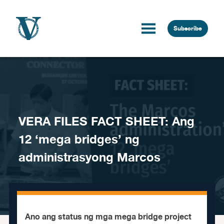
Skip to content
Subscribe
VERA FILES FACT SHEET: Ang
12 ‘mega bridges’ ng
administrasyong Marcos
Ano ang status ng mga mega bridge project