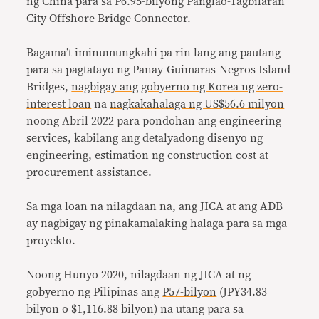
ng China para sa P6.95-bilyong Panglao-Tagbilaran
City Offshore Bridge Connector
.
Bagama’t iminumungkahi pa rin lang ang pautang
para sa pagtatayo ng Panay-Guimaras-Negros Island
Bridges,
nagbigay ang gobyerno ng Korea ng zero-
interest loan
na
nagkakahalaga ng US$56.6 milyon
noong Abril 2022 para pondohan ang engineering
services, kabilang ang detalyadong disenyo ng
engineering, estimation ng construction cost at
procurement assistance.
Sa mga loan na nilagdaan na, ang JICA at ang ADB
ay nagbigay ng pinakamalaking halaga para sa mga
proyekto.
Noong Hunyo 2020, nilagdaan ng JICA at ng
gobyerno ng Pilipinas ang
P57-bilyon
(JPY34.83
bilyon o $1,116.88 bilyon) na utang para sa