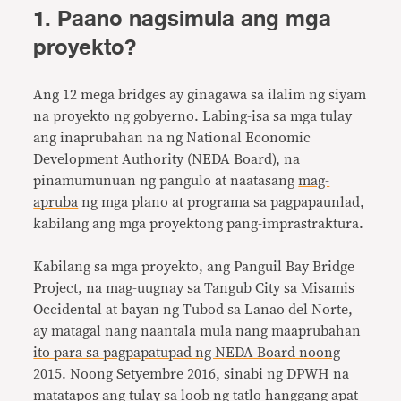
1. Paano nagsimula ang mga
proyekto?
Ang 12 mega bridges ay ginagawa sa ilalim ng siyam
na proyekto ng gobyerno. Labing-isa sa mga tulay
ang inaprubahan na ng National Economic
Development Authority (NEDA Board), na
pinamumunuan ng pangulo at naatasang
mag-
apruba
ng mga plano at programa sa pagpapaunlad,
kabilang ang mga proyektong pang-imprastraktura.
Kabilang sa mga proyekto, ang Panguil Bay Bridge
Project, na mag-uugnay sa Tangub City sa Misamis
Occidental at bayan ng Tubod sa Lanao del Norte,
ay matagal nang naantala mula nang
maaprubahan
ito para sa pagpapatupad ng NEDA Board noong
2015
. Noong Setyembre 2016,
sinabi
ng DPWH na
matatapos ang tulay sa loob ng tatlo hanggang apat