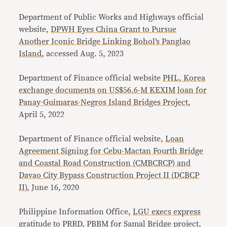
Department of Public Works and Highways official
website,
DPWH Eyes China Grant to Pursue
Another Iconic Bridge Linking Bohol’s Panglao
Island
, accessed Aug. 5, 2023
Department of Finance official website
PHL, Korea
exchange documents on US$56.6-M KEXIM loan for
Panay-Guimaras-Negros Island Bridges Project
,
April 5, 2022
Department of Finance official website,
Loan
Agreement Signing for Cebu-Mactan Fourth Bridge
and Coastal Road Construction (CMBCRCP) and
Davao City Bypass Construction Project II (DCBCP
II)
, June 16, 2020
Philippine Information Office,
LGU execs express
gratitude to PRRD, PBBM for Samal Bridge project
,